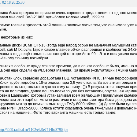
1-02-18 20:25:30
ина была продана по причине очень хорошего предложения от одного моего 
авал мне свой ВАЗ-21083, чуть более моложе моей, 1999 г.в.
самое главная прелесть этой машины заключалась в том, что она имела уже к
ыке.
 некоторые из них:
анные диски ВСМПО R-13 (тогда ещё народ особо не маньячил большими катка
cell, саб MTX, руль Tajio и самое главное 56-ой распредвал и карбюратор 24х
ланы в тогда ещё только начинающей конторе Авто-99... Это и послужило на
ьёзному тюнингу восьмёрки...
еньгах я особо не нуждался в те времена, да и опыта особо не было, именно п
да они ещё сидели на ул.Сергея Макеева. За время эксплуатации ТАЗика бы
аботан блок, серьёзно доработана ГБЦ, установлен ФНС, 14''-ые перфориро
51-ой трубе, коробка с 18-м рядом, пара 3,9 уже стояла. За все эти апгрейды 
. ровно столько, сколько отдал за саму машину... ))) В результате я получил пр
-то на пол годика, далее пошло-поехало уже без остановки, опусташая карм
овек в Царицыно, который устанавливал всем желающим Правильные карбюра
ледствии этот карб он-же мне расточил и мощность мотора была доведена до
кручивая мотор до немыслимых тогда ТАЗу 8000 об/мин. ))) Далее были купл
ина Pirelli Drago-5000. Колёса кстати оказались очень тяжёлыми и довольно н
 стоят на машине... Фото того варианта машины есть только такие: