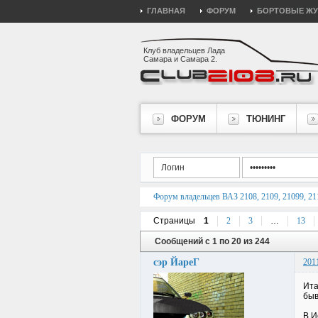
ГЛАВНАЯ
ФОРУМ
БОРТОВЫЕ Ж
Клуб владельцев Лада
Самара и Самара 2.
ФОРУМ
ТЮНИНГ
Форум владельцев ВАЗ 2108, 2109, 21099, 211
Страницы
1
2
3
…
13
Сообщений с 1 по 20 из 244
сэр ЙареГ
201
Ита
быв
В И