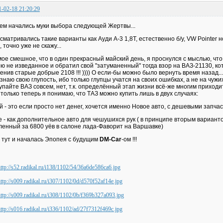
1-02-18 21:20:29
ем начались муки выбора следующей Жертвы...
сматривались такие варианты как Ауди А-3 1,8Т, естественно б/у, VW Pointer н
, точно уже не скажу...
ое смешное, что в один прекрасный майский день, я проснулся с мыслью, что 
ю не изведанное и обратил свой "затуманенный" тогда взор на ВАЗ-21130, ко
енив старые добрые 2108 !!! )))) О если-бы можно было вернуть время назад... )
знаю свою глупость, ибо только глупцы учатся на своих ошибках, а не на чужих..
упайте ВАЗ совсем, нет, т.к. определённый этап жизни всё-же многим приход
 только теперь я понимаю, что ТАЗ можно купить лишь в двух случаях:
й - это если просто нет денег, хочется именно Новое авто, с дешевыми запч
е - как дополнительное авто для чешушихся рук ( в принципе вторым вариант
ленный за 6800 уёв в салоне лада-Фаворит на Варшавке)
 тут и началась Эпопея с будущим
DM-Car
-ом !!!