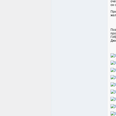
оче
он 
При
жел
Поз
про
ГИБ
Джи