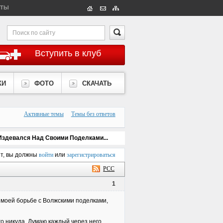
КТЫ
Вступить в клуб
КИ
ФОТО
СКАЧАТЬ
Активные темы
Темы без ответов
Издевался Над Своими Поделками...
ет, вы должны
войти
или
зарегистрироваться
РСС
1
о моей борьбе с Волжскими поделками,
его никуда. Думаю каждый через него