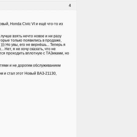
4
овый, Honda Civic VI и ещё что-то из
лучше взять нечто новое и ни разу
торые только появились в продаже,
)) Но увы, его не вернёшь... Теперь я
. Нет, я не хочу сказать, что не
ится проходить вплотную с ТАЗиками, но
астями и не дорогим обслуживанием
ом и стал этот Новый ВАЗ-21130,