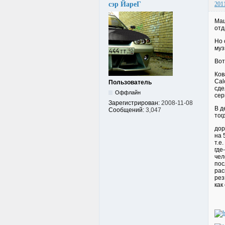
сэр ЙареГ
201
Маш
отд
Но 
муз
Вот
Ков
Cal
Пользователь
сде
Оффлайн
сер
Зарегистрирован:
2008-11-08
В д
Сообщений:
3,047
тог
дор
на 
т.е
где
чел
пос
рас
рез
как