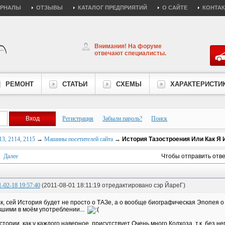
УРНАЛЫ
ОТЗЫВЫ
КАТАЛОГ ПРЕДПРИЯТИЙ
О САЙТЕ
КОНТА
Внимания! На форуме
отвечают специалисты.
РЕМОНТ
СТАТЬИ
СХЕМЫ
ХАРАКТЕРИСТИ
Регистрация
Забыли пароль?
Поиск
3, 2114, 2115
→
Машины посетителей сайта
→
История Тазостроения Или Как Я 
Далее
Чтобы отправить отв
1-02-18 19:57:40
(2011-08-01 18:11:19 отредактировано сэр ЙареГ)
к, сей История будет не просто о ТАЗе, а о вообще биографическая Эпопея 
шими в моём употреблении...
стории, как у каждого наверное, присутствует Очень много Колхоза, т.к. без н