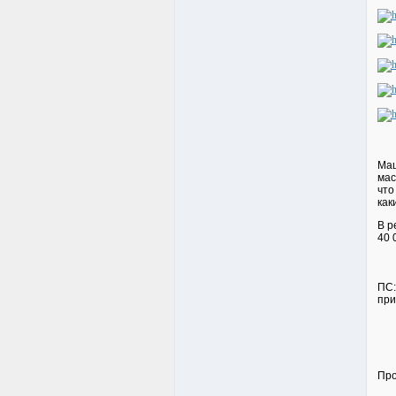
Маш
мас
что
каки
В р
40 
ПС:
прик
Про