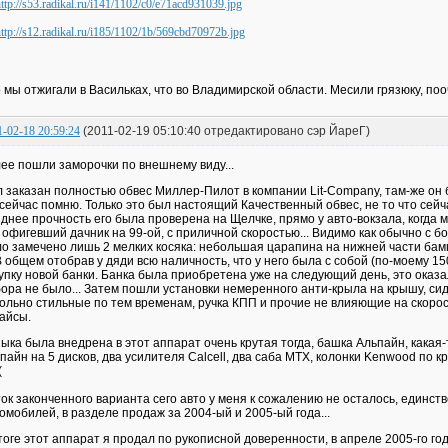
 мы отжигали в Васильках, что во Владимирской области. Месили грязюку, пооч
1-02-18 20:59:24
(2011-02-19 05:10:40 отредактировано сэр ЙареГ)
ее пошли заморочки по внешнему виду...
 заказан полностью обвес Миллер-Пилот в компании Lit-Company, там-же он 
 сейчас помню. Только это был настоящий Качественный обвес, не то что сейча
днее прочность его была проверена на Щелчке, прямо у авто-вокзала, когда 
 офигевший дачник на 99-ой, с приличной скоростью... Видимо как обычно с бо
о замечено лишь 2 мелких косяка: небольшая царапина на нижней части бамп
 В общем отобрав у дяди всю наличность, что у него была с собой (по-моему 15
упку новой банки. Банка была приобретена уже на следующий день, это оказал
ора не было... Затем пошли установки немеренного анти-крыла на крышу, сид
ольно стильные по тем временам, ручка КПП и прочие не влияющие на скоро
айсы.
ыка была внедрена в этот аппарат очень крутая тогда, башка Альпайн, какая
пайн на 5 дисков, два усилителя Calcell, два саба MTX, колонки Kenwood по кру
ок законченного варианта сего авто у меня к сожалению не осталось, единст
омобилей, в разделе продаж за 2004-ый и 2005-ый года...
тоге этот аппарат я продал по рукописной доверенности, в апреле 2005-го год