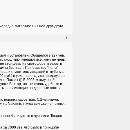
ерёдно вытаскивая из неё друг-друга...
3
был и установлен. Обошёлся в 927 уёв,
с скорлупки клепают все, кому не лень...
мне стоящему на светофоре, въехал в
дуна был гад... При осмотре "попы"
ера и глушитель ушедший в глубину...
00 руб.) я уехал прочь, уже предвкушая
ся Пассик ))) В 2003-м году особо
ушки Вектор, кстати очень удобные и
сть, но влияющие на дешевые понты
-то новинка кассетная, СД-чейнджер
гу... Nakamichi куда дел уже не помню...
венное были где-то в журналах Тюнинг
а за 7000 уёв, что было в принципе