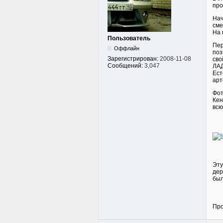
про
Нач
сме
На 
Пользователь
Пер
Оффлайн
поз
Зарегистрирован:
2008-11-08
сво
Сообщений:
3,047
ЛАД
Ест
арт
Фот
Кен
всю
Эту
дер
был
Про