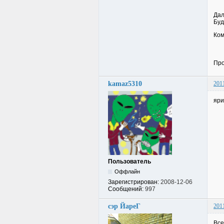
Дал
Буд
Ком
Про
kamaz5310
201
яри
Пользователь
Оффлайн
Зарегистрирован:
2008-12-06
Сообщений:
997
сэр ЙареГ
201
Все