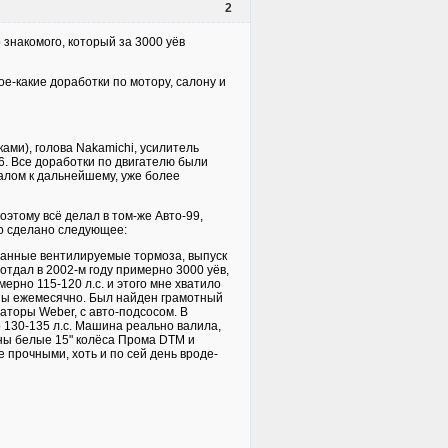
2
знакомого, который за 3000 уёв
ое-какие доработки по мотору, салону и
ми), голова Nakamichi, усилитель
26. Все доработки по двигателю были
чалом к дальнейшему, уже более
оэтому всё делал в том-же Авто-99,
ло сделано следующее:
ванные вентилируемые тормоза, выпуск
я отдал в 2002-м году примерно 3000 уёв,
имерно 115-120 л.с. и этого мне хватило
аны ежемесячно. Был найден грамотный
торы Weber, с авто-подсосом. В
 130-135 л.с. Машина реально валила,
ены белые 15" колёса Прома DTM и
е прочными, хоть и по сей день вроде-