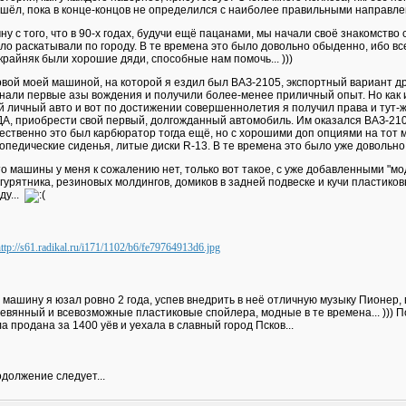
шёл, пока в конце-концов не определился с наиболее правильными направле
ну с того, что в 90-х годах, будучи ещё пацанами, мы начали своё знакомство
ло раскатывали по городу. В те времена это было довольно обыденно, ибо все
крайняк были хорошие дяди, способные нам помочь... )))
вой моей машиной, на которой я ездил был ВАЗ-2105, экспортный вариант др
нали первые азы вождения и получили более-менее приличный опыт. Но как и
й личный авто и вот по достижении совершеннолетия я получил права и тут-ж
А, приобрести свой первый, долгожданный автомобиль. Им оказался ВАЗ-21083
ественно это был карбюратор тогда ещё, но с хорошими доп опциями на тот 
опедические сиденья, литые диски R-13. В те времена это было уже довольно к
о машины у меня к сожалению нет, только вот такое, с уже добавленными "мо
гурятника, резиновых молдингов, домиков в задней подвеске и кучи пластико
ду...
 машину я юзал ровно 2 года, успев внедрить в неё отличную музыку Пионер,
евянный и всевозможные пластиковые спойлера, модные в те времена... ))) 
а продана за 1400 уёв и уехала в славный город Псков...
должение следует...