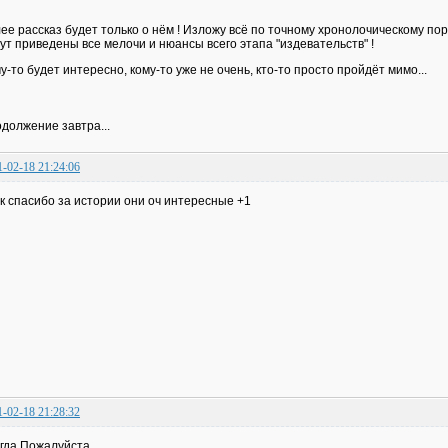
ее рассказ будет только о нём ! Изложу всё по точному хронолочическому пор
ут приведены все мелочи и нюансы всего этапа "издевательств" !
у-то будет интересно, кому-то уже не очень, кто-то просто пройдёт мимо...
должение завтра...
1-02-18 21:24:06
к спасибо за истории они оч интересные +1
1-02-18 21:28:32
гда Пожалуйста...