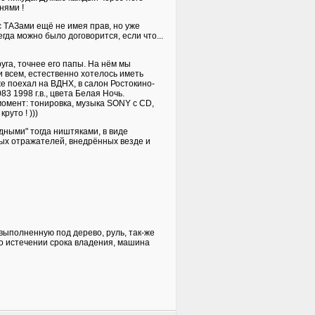
нями !
 с ТАЗами ещё не имея прав, но уже
гда можно было договорится, если что...
уга, точнее его папы. На нём мы
 всем, естественно хотелось иметь
е поехал на ВДНХ, в салон Ростокино-
 1998 г.в., цвета Белая Ночь.
момент: тонировка, музыка SONY с CD,
руто ! )))
дными" тогда ништяками, в виде
вых отражателей, внедрённых везде и
 выполненную под дерево, руль, так-же
По истечении срока владения, машина