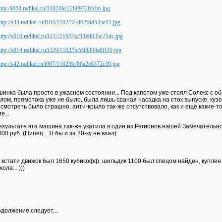
инка была просто в ужасном состоянии... Под капотом уже стоял Солекс с о
лом, прямотока уже не было, была лишь сраная насадка на сток выпуске, куз
 смотреть было страшно, анти-крыло так-же отсутствовало, как и ещё какие-т
е...
езультате эта машина так-же укатила в один из Регионов нашей Замечательн
000 руб. (Пипец... Я бы и за 20-ку не взял)
 кстати движок был 1650 кубикофф, шильдик 1100 был спецом найден, куплен
ола... )))
должение следует...