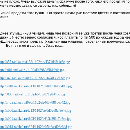
нь не плохо. Чувак выложил деньги, сразу-же после того, как я его прокатил 
очень нервно хватался за ручку над собой... )))
чиной продажи стал кузов... Он просто начал уже местами цвести и восстанав
ания.
днее эту машину я увидел, когда мне позвонил её уже третий после меня хозя
дажи... Я естественно согласился, ибо платить почти 500 рэ каждый год за н
ДД передо мной предстал Ужасный вид машины, потрёпанный временем, рж
п... Вот тут я её и сфотал... Ужас нах...