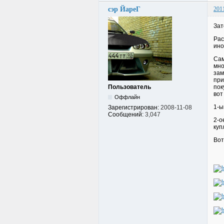
сэр ЙареГ
201
Зат
Рас
ино
Сам
мно
зам
при
Пользователь
пок
вот
Оффлайн
1-ы
Зарегистрирован:
2008-11-08
Сообщений:
3,047
2-о
куп
Вот