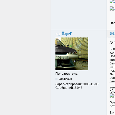
Это
сэр ЙареГ
201
Дал
Был
как
Поз
зад
был
)))
пок
Пользователь
выб
дов
Оффлайн
дев
Зарегистрирован:
2008-11-08
Сообщений:
3,047
Муз
Аль
Фот
Авт
В и