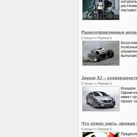
натураль
растягив
окутыват
Радиоуправляемые моде
Статьи >> Разное 5
Безуслов
полезным
управлен
выпускаю
Jaguar XJ – усовершенс
Статьи >> Разное 5
Концерн 
Одним из
имеет пр
проект с
Что нужно знать, прежде
Статьи >> Разное 5
Предполо