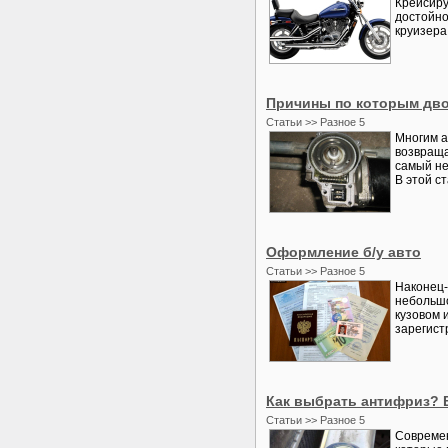
Крейсиру
достойно
круизера 
Причины по которым дво
Статьи >> Разное 5
Многим а
возвраща
самый не
В этой с
Оформление б/у авто
Статьи >> Разное 5
Наконец-
небольшо
кузовом 
зарегистр
Как выбрать антифриз? В
Статьи >> Разное 5
Современ