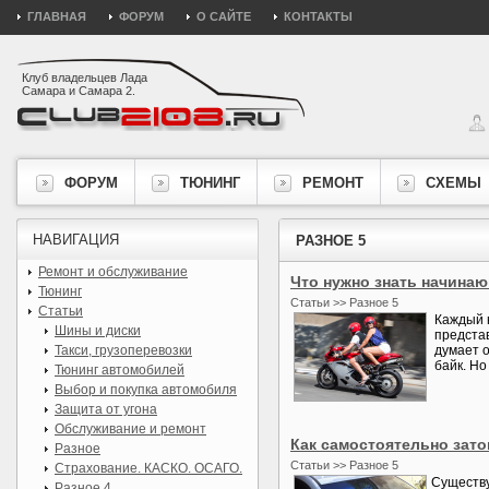
ГЛАВНАЯ
ФОРУМ
О САЙТЕ
КОНТАКТЫ
Клуб владельцев Лада
Самара и Самара 2.
ФОРУМ
ТЮНИНГ
РЕМОНТ
СХЕМЫ
НАВИГАЦИЯ
РАЗНОЕ 5
Ремонт и обслуживание
Что нужно знать начина
Тюнинг
Статьи >> Разное 5
Статьи
Каждый 
Шины и диски
представ
Такси, грузоперевозки
думает о
байк. Но
Тюнинг автомобилей
Выбор и покупка автомобиля
Защита от угона
Обслуживание и ремонт
Как самостоятельно зато
Разное
Статьи >> Разное 5
Страхование. КАСКО. ОСАГО.
Существу
Разное 4