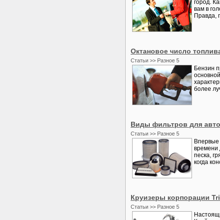
город. К
вам в го
Правда, 
Октановое число топлив
Статьи >> Разное 5
Бензин п
основной
характер
более лу
Виды фильтров для авт
Статьи >> Разное 5
Впервые 
времени 
песка, г
когда ко
Круизеры корпорации Tr
Статьи >> Разное 5
Настоящи