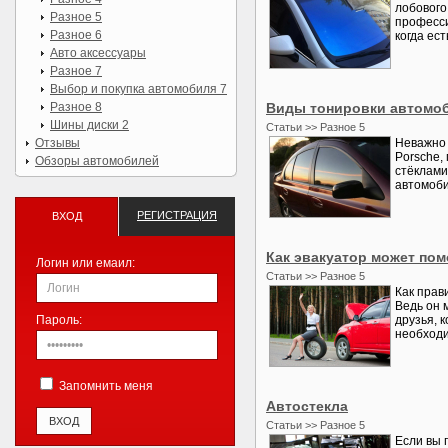
лобового
Разное 5
професси
Разное 6
когда ест
Авто аксессуары
Разное 7
Выбор и покупка автомобиля 7
Разное 8
Виды тонировки автомо
Шины диски 2
Статьи >> Разное 5
Отзывы
Неважно 
Porsche,
Обзоры автомобилей
стёклами
автомоби
РЕГИСТРАЦИЯ
ВХОД
Как эвакуатор может пом
Логин или емаил:
Статьи >> Разное 5
Как прав
Ведь он 
Пароль:
друзья, к
необходим
Запомнить меня
Автостекла
Статьи >> Разное 5
Если вы 