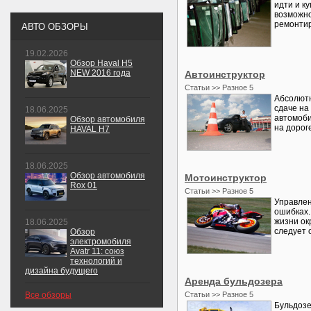
идти и к
возможно
ремонтир
АВТО ОБЗОРЫ
19.02.2026
Обзор Haval H5
NEW 2016 года
Автоинструктор
Статьи >> Разное 5
Абсолютн
сдаче на
18.06.2025
автомоби
Обзор автомобиля
на дорог
HAVAL H7
18.06.2025
Обзор автомобиля
Мотоинструктор
Rox 01
Статьи >> Разное 5
Управлен
ошибках.
жизни ок
18.06.2025
следует 
Обзор
электромобиля
Avatr 11: союз
технологий и
дизайна будущего
Аренда бульдозера
Все обзоры
Статьи >> Разное 5
Бульдозе