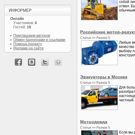
собой ли
отвал. Б
ИНФОРМЕР
обычным 
Онлайн
Участников:
4
Гостей:
19
Российские мотор-редук
Приглашаем авторов
Статьи >> Разное 5
Обмен баннерами и ссылками
Любые ме
Помощь проекту
качества
Реклама на сайте
выбору п
конструк
Эвакуаторы в Москве
Статьи >> Разное 5
Для боль
разобрат
настояще
частный.
Мотоодежда
Статьи >> Разное 5
Если вы 