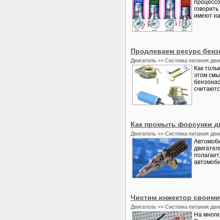
процессо
говорить
имеют на
Продлеваем ресурс бенз
Двигатель >> Система питания дви
Как толь
этом смы
бензонас
считаютс
Как промыть форсунки д
Двигатель >> Система питания дви
Автомоби
двигател
полагает
автомоби
Чистим инжектор своими
Двигатель >> Система питания дви
На многи