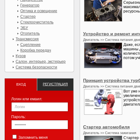
Серьезны
Генератор
максимал
Оптика и освещение
ресурсны
Стартер
Стеклоочиститель
ЭБУ
Отопитель
Устройство и ремонт инт
Трансмиссия
Двигатель >> Система питания дви
Сцепление
Даже, ес
машины д
Коробка передач
количест
Кузов
потом уч
Салон, интерьер, экстерьер
Система безопасности
Принцип устройства тур
РЕГИСТРАЦИЯ
ВХОД
Двигатель >> Система питания дви
Вот уже 
увеличен
Логин или емаил:
устройст
двигател
Пароль:
Стартер автомобиля
Двигатель >> Система зажигания
Запомнить меня
Стартер 