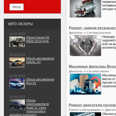
первично
незамени
четыре п
АВТО ОБЗОРЫ
Ремонт, замена катализа
Двигатель >> Система выхлопа
19.02.2026
Нередко 
Обзор Haval H5
задачей 
NEW 2016 года
или на в
коллектор
18.06.2025
Обзор автомобиля
HAVAL H7
Масляные фильтры Bosch 
Двигатель >> Система смазки
Масляный
18.06.2025
масла от
Обзор автомобиля
прочих у
Rox 01
загрязне
18.06.2025
Обзор
электромобиля
Ремонт двигателя грузо
Avatr 11: союз
Ремонт и обслуживание >> Двигате
технологий и
Обычно р
дизайна будущего