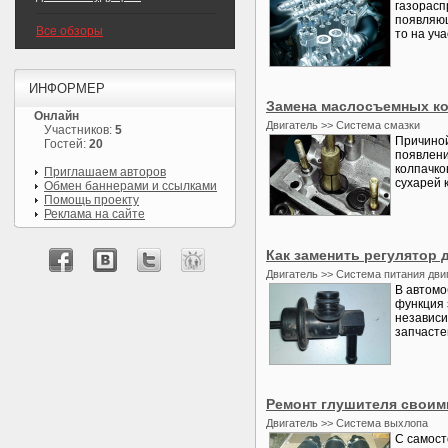
газорасп
появляющ
Все обзоры
то на уч
ИНФОРМЕР
Замена маслосъемных ко
Онлайн
Двигатель >> Система смазки
Участников:
5
Причиной
Гостей:
20
появлени
колпачко
Приглашаем авторов
сухарей 
Обмен баннерами и ссылками
Помощь проекту
Реклама на сайте
Как заменить регулятор 
Двигатель >> Система питания дви
В автомо
функция 
независи
запчасте
Ремонт глушителя своим
Двигатель >> Система выхлопа
С самост