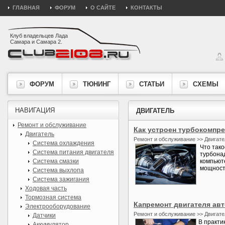
ГЛАВНАЯ
ФОРУМ
О САЙТЕ
КОНТАКТЫ
Клуб владельцев Лада
Самара и Самара 2.
ФОРУМ
ТЮНИНГ
СТАТЬИ
СХЕМЫ
НАВИГАЦИЯ
ДВИГАТЕЛЬ
Ремонт и обслуживание
Как устроен турбокомпре
Двигатель
Ремонт и обслуживание >> Двигате
Система охлаждения
Что тако
Система питания двигателя
турбона
Система смазки
компьют
мощности
Система выхлопа
Система зажигания
Ходовая часть
Тормозная система
Капремонт двигателя ав
Электрооборудование
Ремонт и обслуживание >> Двигате
Датчики
В практи
Аккумулятор