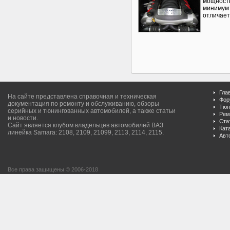
мощность
минимум 
отличает
Гла
На сайте представлена справочная и техническая
Фор
документация по ремонту и обслуживанию, обзоры
Тюн
серийных и тюнингованных автомобилей, а также статьи
Рем
и новости.
Ста
Сайт является клубом владельцев автомобилей ВАЗ
Кат
линейка Samara: 2108, 2109, 21099, 2113, 2114, 2115.
Авт
Все права защищены © 2006-2018