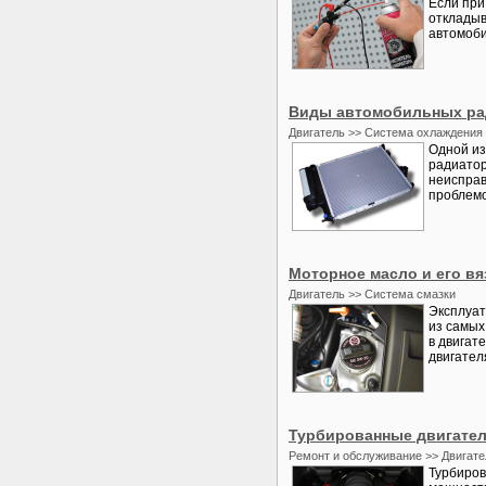
Если при
откладыв
автомоби
Виды автомобильных ра
Двигатель >> Система охлаждения
Одной из
радиатор
неисправ
проблемо
Моторное масло и его вя
Двигатель >> Система смазки
Эксплуат
из самых
в двигат
двигателя
Турбированные двигате
Ремонт и обслуживание >> Двигате
Турбиров