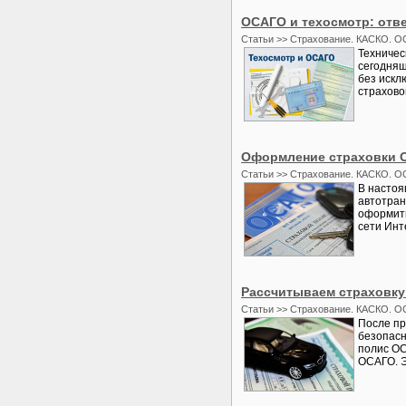
ОСАГО и техосмотр: отв
Статьи >> Страхование. КАСКО. О
Техничес
сегодняш
без искл
страхово
Оформление страховки 
Статьи >> Страхование. КАСКО. О
В настоя
автотран
оформить
сети Инт
Рассчитываем страховку
Статьи >> Страхование. КАСКО. О
После пр
безопасн
полис ОС
ОСАГО. Э