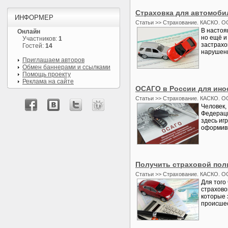
Страховка для автомоби
ИНФОРМЕР
Статьи >> Страхование. КАСКО. О
В настоя
Онлайн
но ещё и
Участников:
1
застрахо
Гостей:
14
нарушени
Приглашаем авторов
Обмен баннерами и ссылками
Помощь проекту
Реклама на сайте
ОСАГО в России для ино
Статьи >> Страхование. КАСКО. О
Человек,
Федераци
здесь иг
оформивш
Получить страховой пол
Статьи >> Страхование. КАСКО. О
Для того
страхово
которые 
происшес