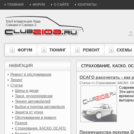
ГЛАВНАЯ
ФОРУМ
О САЙТЕ
КОНТАКТЫ
Клуб владельцев Лада
Самара и Самара 2.
ФОРУМ
ТЮНИНГ
РЕМОНТ
СХЕМЫ
НАВИГАЦИЯ
СТРАХОВАНИЕ. КАСКО. ОС
Ремонт и обслуживание
ОСАГО рассчитать - как
Тюнинг
Статьи >> Страхование. КАСКО. О
Статьи
Совреме
Шины и диски
Эти авт
Такси, грузоперевозки
времени.
выгодным
Тюнинг автомобилей
Выбор и покупка автомобиля
Защита от угона
Обслуживание и ремонт
Разное
Страхование. КАСКО. ОСАГО.
Преимущества покупки 
Разное 4