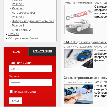
Статьи >> Страхование. КАСКО. О
Разное 5
С каждым
Разное 6
оформлен
Авто аксессуары
получени
страхово
Разное 7
Выбор и покупка автомобиля 7
Разное 8
Шины диски 2
Отзывы
Обзоры автомобилей
КАСКО для юридических 
Статьи >> Страхование. КАСКО. О
В отличи
РЕГИСТРАЦИЯ
ВХОД
добровол
поврежде
финансов
Логин или емаил:
Пароль:
Стать страховым агенто
Статьи >> Страхование. КАСКО. О
Это внеш
своё раб
Запомнить меня
собствен
вознагра