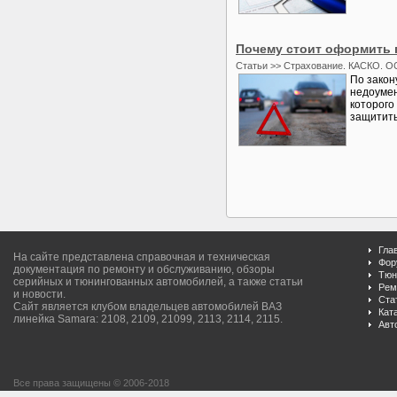
Почему стоит оформить
Статьи >> Страхование. КАСКО. О
По закон
недоумен
которого
защитить
Гла
На сайте представлена справочная и техническая
Фор
документация по ремонту и обслуживанию, обзоры
Тюн
серийных и тюнингованных автомобилей, а также статьи
Рем
и новости.
Ста
Сайт является клубом владельцев автомобилей ВАЗ
Кат
линейка Samara: 2108, 2109, 21099, 2113, 2114, 2115.
Авт
Все права защищены © 2006-2018