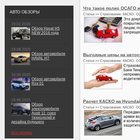
Что такое полис ОСАГО и
АВТО ОБЗОРЫ
Статьи >> Страхование. КАСКО. О
Это доку
покрытие
19.02.2026
лицам, п
Обзор Haval H5
запрещен
NEW 2016 года
18.06.2025
Обзор автомобиля
Выгодные цены на автос
HAVAL H7
Статьи >> Страхование. КАСКО. О
Страхова
Банк Тин
непремен
18.06.2025
водителю
Обзор автомобиля
Rox 01
18.06.2025
Расчет КАСКО на Hyundai
Обзор
Статьи >> Страхование. КАСКО. О
электромобиля
Передвиж
Avatr 11: союз
армии во
технологий и
и количе
дизайна будущего
защитить 
Все обзоры