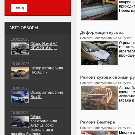
аварии –
приходит
Перед на
АВТО ОБЗОРЫ
Деформация кузова
Ремонт и обслуживание >> Кузов
19.02.2026
Огромное
Обзор Haval H5
крепятся
NEW 2016 года
агрегато
происшес
18.06.2025
Обзор автомобиля
HAVAL H7
Ремонт кузова своими р
Ремонт и обслуживание >> Кузов
Автомоби
18.06.2025
временем
Обзор автомобиля
довольно
Rox 01
гаража и 
18.06.2025
Обзор
электромобиля
Ремонт Бампера
Avatr 11: союз
Ремонт и обслуживание >> Кузов
технологий и
Многим в
дизайна будущего