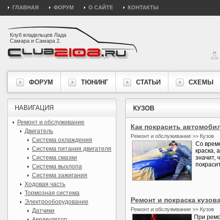
ГЛАВНАЯ
ФОРУМ
О САЙТЕ
КОНТАКТЫ
Клуб владельцев Лада
Самара и Самара 2.
ФОРУМ
ТЮНИНГ
СТАТЬИ
СХЕМЫ
НАВИГАЦИЯ
КУЗОВ
Ремонт и обслуживание
Как покрасить автомоби
Двигатель
Ремонт и обслуживание >> Кузов
Система охлаждения
Со врем
Система питания двигателя
краска, 
Система смазки
значит, 
покрасит
Система выхлопа
Система зажигания
Ходовая часть
Тормозная система
Ремонт и покраска кузов
Электрооборудование
Ремонт и обслуживание >> Кузов
Датчики
При ремо
Аккумулятор