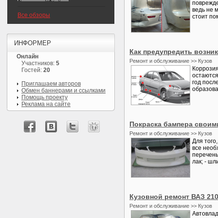
поврежде
ведь не 
Все обзоры
стоит пом
ИНФОРМЕР
Как предупредить возни
Онлайн
Ремонт и обслуживание >> Кузов
Участников:
5
Коррозия
Гостей:
20
остаются
год посл
Приглашаем авторов
образова
Обмен баннерами и ссылками
Помощь проекту
Реклама на сайте
Покраска бампера своим
Ремонт и обслуживание >> Кузов
Для того
все необ
перечень:
лак; - ш
Кузовной ремонт ВАЗ 21
Ремонт и обслуживание >> Кузов
Автовлад