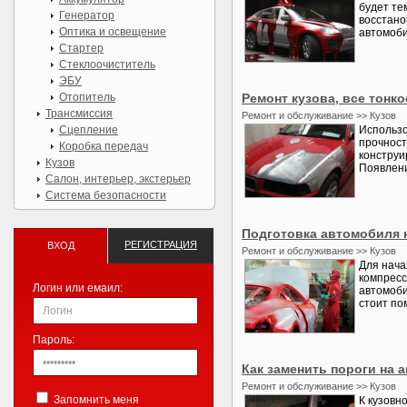
будет те
Генератор
восстано
Оптика и освещение
автомоби
Стартер
Стеклоочиститель
ЭБУ
Отопитель
Ремонт кузова, все тонко
Трансмиссия
Ремонт и обслуживание >> Кузов
Сцепление
Использо
прочност
Коробка передач
конструи
Кузов
Появлени
Салон, интерьер, экстерьер
Система безопасности
Подготовка автомобиля к
РЕГИСТРАЦИЯ
ВХОД
Ремонт и обслуживание >> Кузов
Для нача
компресс
Логин или емаил:
автомоби
стоит по
Пароль:
Как заменить пороги на 
Ремонт и обслуживание >> Кузов
Запомнить меня
К кузовн