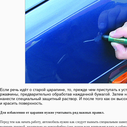
Если речь идёт о старой царапине, то, прежде чем приступать к ус
ржавчины, предварительно обработав наждачной бумагой. Затем 
нанести специальный защитный раствор. И после того как он высо
и красить поверхность.
Для избавления от царапин нужно учитывать ряд важных правил.
Перед тем как начать работу, автомобиль нужно как следует вымыть специальным шамп
вытереть тряпкой, желательно из микрофибры (она лучше всех впитывает влагу и собира