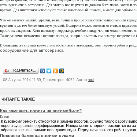
авто нужно очень осторожно. Для этого у вас на руках не должно быть часов, колец и п
прахом. Для шпатлевки используйте только пластиковый шпатель, а место для работы в
Что же касается мелких царапин, то их лучше и проще обработать полиролью или кара
времени и уж тем более минимум усилий. Полироль можно нанести на мелкие царапин
просто их закрасить. Хотя используя корректор, имейте в виду, что, он может немного 
Такое различие незаметно с первого взгляда, но при внимательном осмотре непременно б
В большинстве случаев всеже стоит обратиться в автосервис, этот перечень работ и ряд
оборудование для автосервиса
.
Поделиться…
08 Августа 2014 11:59, Просмотров: 4062, Автор
root
ЧИТАЙТЕ ТАКЖЕ
Как заменить пороги на автомобиле?
Кузов
К кузовному ремонту относится и замена порогов. Обычно такую работу вып
порога существенно деформирован. Иногда менять пороги приходится из-за 
образовалась по причине попадания воды. Перед началов всех работ нужно э
Покраска бампера своими руками