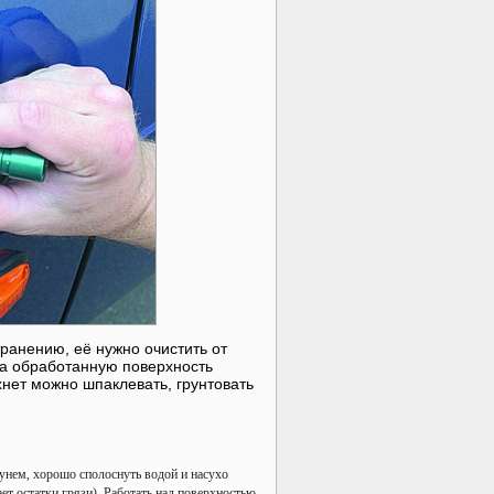
транению, её нужно очистить от
на обработанную поверхность
хнет можно шпаклевать, грунтовать
унем, хорошо сполоснуть водой и насухо
ет остатки грязи). Работать над поверхностью