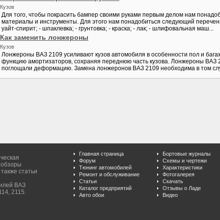
Кузов
Для того, чтобы покрасить бампер своими руками первым делом нам понадо
материалы и инструменты. Для этого нам понадобиться следующий перечень:
уайт-спирит; - шпаклевка; - грунтовка; - краска; - лак; - шлифовальная маш...
Как заменить лонжероны
Кузов
Лонжероны ВАЗ 2109 усиливают кузов автомобиля в особенности пол и бага
функцию амортизаторов, сохраняя переднюю часть кузова. Лонжероны ВАЗ 21
поглощали деформацию. Замена лонжеронов ВАЗ 2109 необходима в том случа
Главная страница
Бортовые журналы
ическая
Форум
Схемы и чертежи
 обзоры
Тюнинг автомобилей
Характеристики
 также статьи
Ремонт и обслуживание
Фотогалерея
Статьи
Скачать
билей ВАЗ
Каталог предприятий
Отзывы о Ладе
114, 2115.
Авто обои
Видео