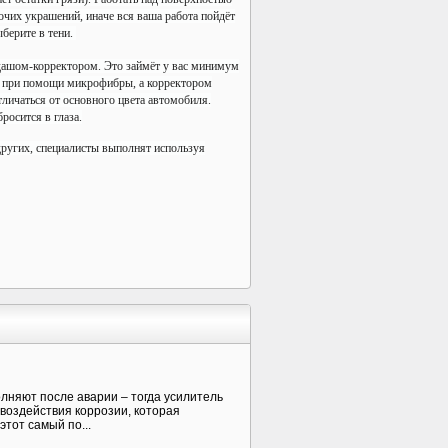
рочих украшений, иначе вся ваша работа пойдёт
ыберите в тени.
ндашом-корректором. Это займёт у вас минимум
ы при помощи микрофибры, а корректором
отличаться от основного цвета автомобиля.
росится в глаза.
 других, специалисты выполнят используя
олняют после аварии – тогда усилитель
воздействия коррозии, которая
тот самый по...