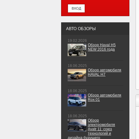
АВТО ОБЗОРЫ
19.02.2026
Обзор Haval H5
NEW 2016 года
18.06.2025
Обзор автомобиля
HAVAL H7
18.06.2025
Обзор автомобиля
Rox 01
18.06.2025
Обзор
электромобиля
Avatr 11: союз
технологий и
дизайна будущего