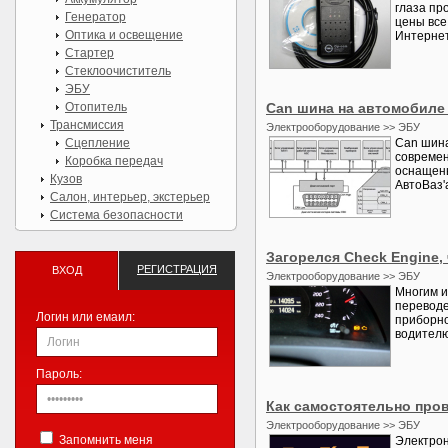
глаза пр
Генератор
цены все
Оптика и освещение
Интернета
Стартер
Стеклоочиститель
ЭБУ
Отопитель
Сan шина на автомобиле
Трансмиссия
Электрооборудование >> ЭБУ
Сцепление
Can шина
современ
Коробка передач
оснащены
Кузов
АвтоВаз'
Салон, интерьер, экстерьер
Система безопасности
Загорелся Check Engine,
РЕГИСТРАЦИЯ
ВХОД
Электрооборудование >> ЭБУ
Многим и
переводе
Логин или емаил:
приборно
водителю
Пароль:
Как самостоятельно про
Электрооборудование >> ЭБУ
Запомнить меня
Электрон