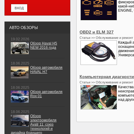
фиксиров
какой-ни
ENGINE,
АВТО ОБЗОРЫ
OBD2 и ELM 327
Статьи >> Обслуживание и ремонт
19.02.2026
Каждый а
Обзор Haval H5
оснащены
NEW 2016 года
движения
Универса
18.06.2025
Обзор автомобиля
HAVAL H7
Компьютерная диагности
Статьи >> Обслуживание и ремонт
Качества
18.06.2025
неисправ
Обзор автомобиля
компьюте
Rox 01
над друг
18.06.2025
Обзор
электромобиля
Avatr 11: союз
технологий и
дизайна будущего