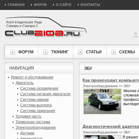
ГЛАВНАЯ
ФОРУМ
О САЙТЕ
КОНТАКТЫ
Клуб владельцев Лада
Самара и Самара 2.
ФОРУМ
ТЮНИНГ
СТАТЬИ
СХЕМЫ
НАВИГАЦИЯ
ЭБУ
Ремонт и обслуживание
Как происходит компьют
Двигатель
Электрооборудование >> ЭБУ
Система охлаждения
Многие 
Система питания двигателя
сложная,
Система смазки
професс
выглядит
Система выхлопа
Система зажигания
Ходовая часть
Тормозная система
Диагностический адаптер
Электрооборудование
Электрооборудование >> ЭБУ
Датчики
Я решил 
Аккумулятор