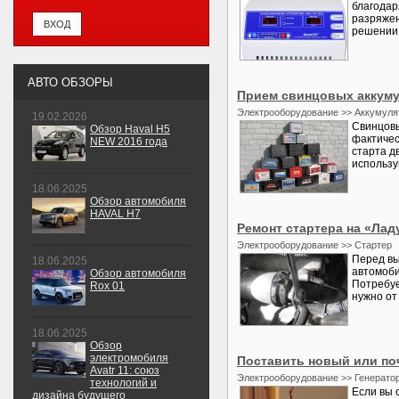
благодар
разряжен
решении 
АВТО ОБЗОРЫ
Прием свинцовых аккуму
Электрооборудование >> Аккумуля
19.02.2026
Свинцовы
Обзор Haval H5
фактичес
NEW 2016 года
старта д
использу
18.06.2025
Обзор автомобиля
HAVAL H7
Ремонт стартера на «Лад
Электрооборудование >> Стартер
Перед вы
18.06.2025
автомоби
Обзор автомобиля
Потребуе
Rox 01
нужно от
18.06.2025
Обзор
электромобиля
Поставить новый или по
Avatr 11: союз
Электрооборудование >> Генерато
технологий и
Если вы 
дизайна будущего