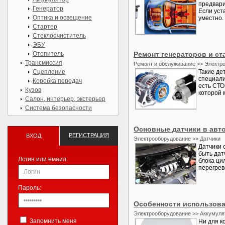
предвари
Генератор
Если уст
Оптика и освещение
уместно.
Стартер
Стеклоочиститель
ЭБУ
Отопитель
Ремонт генераторов и ст
Трансмиссия
Ремонт и обслуживание >> Электр
Сцепление
Такие де
специали
Коробка передач
есть СТО
Кузов
которой м
Салон, интерьер, экстерьер
Система безопасности
Основные датчики в авт
РЕГИСТРАЦИЯ
ВХОД
Электрооборудование >> Датчики
Датчики 
быть дат
Логин или емаил:
блока ци
перегрев
Пароль:
Особенности использова
Электрооборудование >> Аккумуля
Запомнить меня
Ни для к