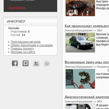
быстрее 
определя
Все обзоры
Иногда д
ИНФОРМЕР
Как происходит компьют
Онлайн
Электрооборудование >> ЭБУ
Участников:
0
Многие и
Гостей:
14
сложная,
професси
Приглашаем авторов
выглядит
Обмен баннерами и ссылками
Помощь проекту
Реклама на сайте
Возможные прич ины поло
Электрооборудование >> Генерато
Главным
постоянн
напряжен
Диагностический адаптер
Электрооборудование >> ЭБУ
Я решил 
глаза пр