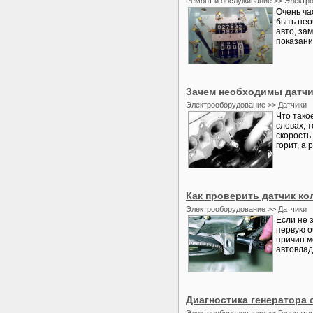
Ремонт и обслуживание >> Электр
Очень ча
быть нео
авто, за
показани
Зачем необходимы датчи
Электрооборудование >> Датчики
Что тако
словах, 
скорость
горит, а 
Как проверить датчик ко
Электрооборудование >> Датчики
Если не 
первую о
причин м
автовлад
Диагностика генератора