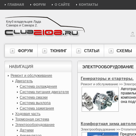
ГЛАВНАЯ
ФОРУМ
О САЙТЕ
КОНТАКТЫ
Клуб владельцев Лада
Самара и Самара 2.
ФОРУМ
ТЮНИНГ
СТАТЬИ
СХЕМЫ
НАВИГАЦИЯ
ЭЛЕКТРООБОРУДОВАНИЕ
Ремонт и обслуживание
Генераторы и стартеры.
Двигатель
Ремонт и обслуживание >> Электр
Система охлаждения
Автотран
Система питания двигателя
правильн
Система смазки
компоне
она подл
Система выхлопа
Система зажигания
Ходовая часть
Тормозная система
Комфортная зима автол
Электрооборудование
Электрооборудование >> Отопител
Датчики
Предпуск
Аккумулятор