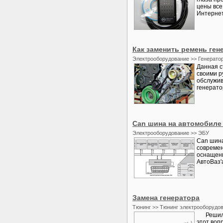
цены все
Интернета
Как заменить ремень ген
Электрооборудование >> Генерато
Данная с
своими р
обслужив
генератор
Сan шина на автомобиле
Электрооборудование >> ЭБУ
Can шина
современ
оснащены
АвтоВаз'
Замена генератора
Тюнинг >> Тюнинг электрооборудо
Решил я 
этот воп