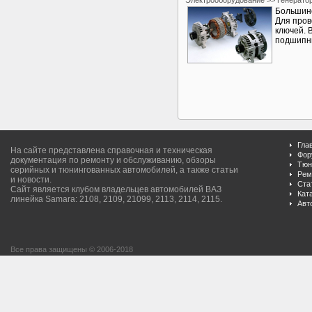
Электрооборудование >> Генерато
Большинс
Для пров
ключей. 
подшипни
Гла
На сайте представлена справочная и техническая
Фор
документация по ремонту и обслуживанию, обзоры
Тюн
серийных и тюнингованных автомобилей, а также статьи
Рем
и новости.
Ста
Сайт является клубом владельцев автомобилей ВАЗ
Кат
линейка Samara: 2108, 2109, 21099, 2113, 2114, 2115.
Авт
Все права защищены © 2006-2018