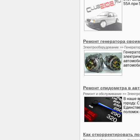
55А при 
Ремонт генератора свои
Электрооборудование >> Генерато
Генерато
электрич
автомоби
автомоби
Ремонт спидометра в ав
Ремонт и обслуживание >> Электр
В наше в
городу. 
Единстве
поломок 
Как откорректировать по