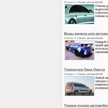
Статьи >> Тюнинг автомобилей
Плёнка д
водителя
плёночно
плёнки з
Виды винила для автом
Статьи >> Тюнинг автомобилей
Каждый н
яркий цв
использо
зарекомен
Тюнингуем Лада Ларгус
Статьи >> Тюнинг автомобилей
Любой ав
связано 
изменени
усоверше
Тюнинг кузова автомоби