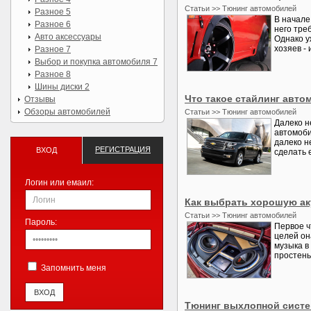
Статьи >> Тюнинг автомобилей
Разное 5
В начале
Разное 6
него тре
Авто аксессуары
Однако у
хозяев - 
Разное 7
Выбор и покупка автомобиля 7
Разное 8
Шины диски 2
Что такое стайлинг авто
Отзывы
Обзоры автомобилей
Статьи >> Тюнинг автомобилей
Далеко н
автомоби
далеко н
РЕГИСТРАЦИЯ
ВХОД
сделать 
Логин или емаил:
Как выбрать хорошую ак
Статьи >> Тюнинг автомобилей
Пароль:
Первое ч
целей он
музыка в
простень
Запомнить меня
Тюнинг выхлопной сист