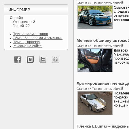
Статьи >> Тюнинг автомобилей
Смысл тю
ИНФОРМЕР
улучшить
оттюнинг
Онлайн
для тюни
Участников:
2
Гостей:
20
Приглашаем авторов
Обмен баннерами и ссылками
Меняем обшивку автомоб
Помощь проекту
Реклама на сайте
Статьи >> Тюнинг автомобилей
Для всех
Максимал
производ
износу п
Хромированная плёнка д
Статьи >> Тюнинг автомобилей
Появлени
покраски
внешнем 
но ещё и
Плёнка LLumar – надёжн