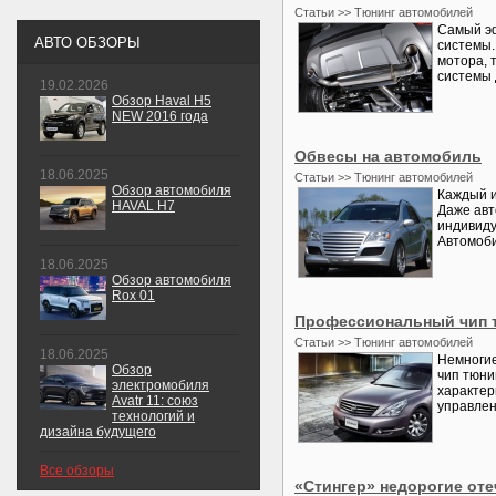
Статьи >> Тюнинг автомобилей
Самый эф
АВТО ОБЗОРЫ
системы.
мотора, 
системы 
19.02.2026
Обзор Haval H5
NEW 2016 года
Обвесы на автомобиль
18.06.2025
Статьи >> Тюнинг автомобилей
Обзор автомобиля
Каждый и
HAVAL H7
Даже авт
индивиду
Автомоби
18.06.2025
Обзор автомобиля
Rox 01
Профессиональный чип 
Статьи >> Тюнинг автомобилей
18.06.2025
Немногие
Обзор
чип тюни
электромобиля
характер
Avatr 11: союз
управлени
технологий и
дизайна будущего
Все обзоры
«Стингер» недорогие оте