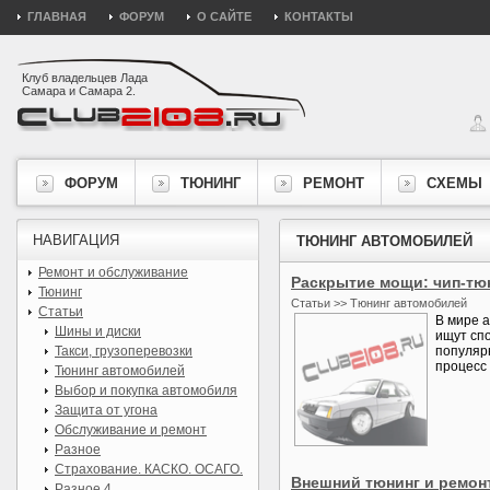
ГЛАВНАЯ
ФОРУМ
О САЙТЕ
КОНТАКТЫ
Клуб владельцев Лада
Самара и Самара 2.
ФОРУМ
ТЮНИНГ
РЕМОНТ
СХЕМЫ
НАВИГАЦИЯ
ТЮНИНГ АВТОМОБИЛЕЙ
Ремонт и обслуживание
Раскрытие мощи: чип-тю
Тюнинг
Статьи >> Тюнинг автомобилей
Статьи
В мире 
Шины и диски
ищут сп
Такси, грузоперевозки
популярн
процесс 
Тюнинг автомобилей
Выбор и покупка автомобиля
Защита от угона
Обслуживание и ремонт
Разное
Страхование. КАСКО. ОСАГО.
Внешний тюнинг и ремонт
Разное 4