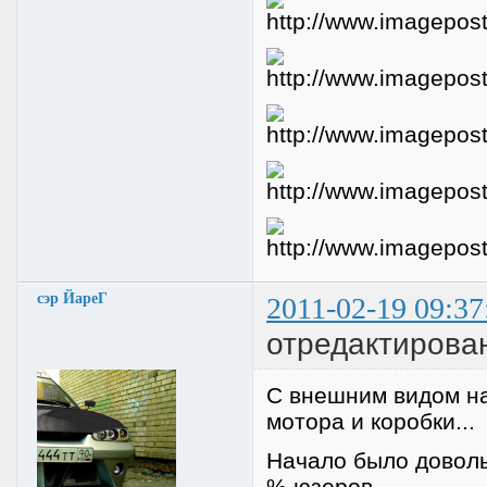
сэр ЙареГ
2011-02-19 09:37
отредактирова
С внешним видом на
мотора и коробки...
Начало было доволь
% юзеров...