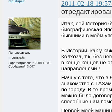
сэр ЙареГ
2011-02-18 19:57
отредактирова
Итак, сей История б
биографическая Эпо
бывшими в моём уп
В Истории, как у ка
Пользователь
Колхоза, т.к. без н
Оффлайн
в конце-концов не 
Зарегистрирован:
2008-11-08
Сообщений:
3,047
направленями !
Начну с того, что в
знакомство с ТАЗам
по городу. В те вре
можно было договори
способные нам помочь
Первой моей машино