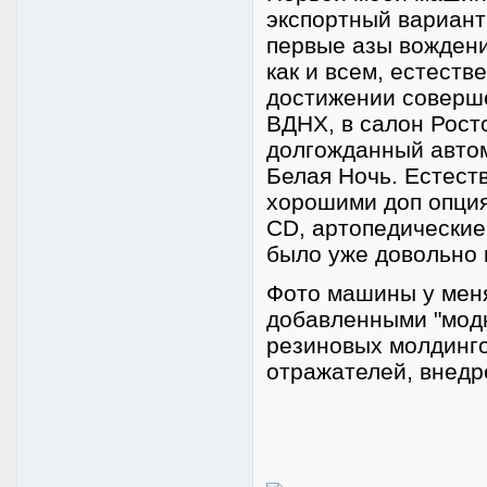
экспортный вариант
первые азы вождени
как и всем, естеств
достижении соверше
ВДНХ, в салон Рост
долгожданный автом
Белая Ночь. Естест
хорошими доп опция
CD, артопедические 
было уже довольно кр
Фото машины у меня 
добавленными "модн
резиновых молдинго
отражателей, внедр