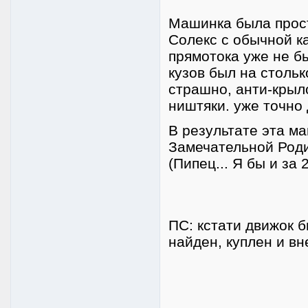
Машинка была прост
Солекс с обычной к
прямотока уже не б
кузов был на столь
страшно, анти-крыло
ништяки. уже точно 
В результате эта м
Замечательной Роди
(Пипец... Я бы и за 
ПС: кстати движок 
найден, куплен и вн