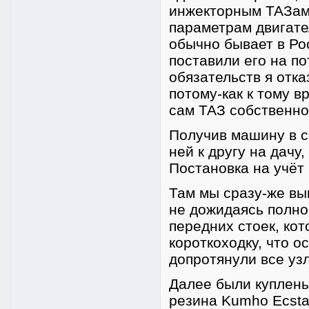
инжекторным ТАЗам
параметрам двигател
обычно бывает в Рос
поставили его на по
обязательств я отка
потому-как к тому в
сам ТАЗ собственно 
Получив машину в с
ней к другу на дачу
Постановка на учёт
Там мы сразу-же вы
не дожидаясь полно
передних стоек, кот
короткоходку, что 
допротянули все узл
Далее были куплены
резина Kumho Ecsta