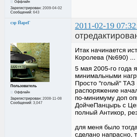
Оффлайн
Зарегистрирован:
2009-04-02
Сообщений:
643
сэр ЙареГ
2011-02-19 07:32
отредактирова
Итак начинается ист
Королева (№690) ...
5 мая 2005-го года 
минимальными нагру
Просто "голый" ТАЗ 
Пользователь
распоряжение начал
Оффлайн
по-минимуму доп опц
Зарегистрирован:
2008-11-08
Сообщений:
3,047
ДойчеПанцырь с Це
полный Антикор, ре
для меня было тогда
сделано напрасно, т