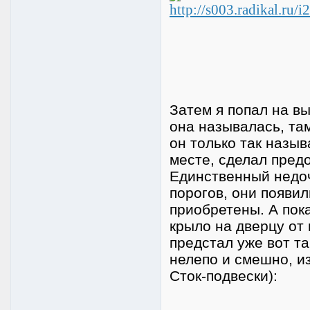
Затем я попал на в
она называлась, та
он только так называ
месте, сделал предо
Единственный недоч
порогов, они появи
приобретены. А пок
крыло на дверцу от
предстал уже вот та
нелепо и смешно, и
Сток-подвески):