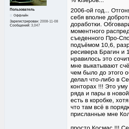
2006-ой год... Отго
Пользователь
Оффлайн
себя вполне доброт
Зарегистрирован:
2008-11-08
доработки. Обговар
Сообщений:
3,047
моментного распред
съеденного Про-Спо
подъёмом 10,6, раз
ресивера Брагин и 1
нравилось это сочит
мне выкатывают счёт
чем было до этого о
делал что-либо в С
конторах !!! Это ум
ряда и пары в новой
есть в коробке, хот
что там всё в поряд
присланные мне Кол
просто Космас !!! С