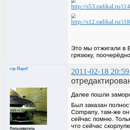
Это мы отжигали в 
грязюку, поочерёдно
сэр ЙареГ
2011-02-18 20:59
отредактирова
Далее пошли заморо
Был заказан полнос
Company, там-же он 
сейчас помню. Толь
что сейчас скорлупк
Пользователь