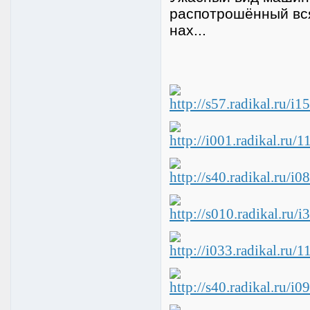
распотрошённый вся 
нах...