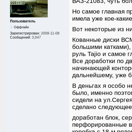
ВАЗ-21083, чуть бол
Но самое главная п
имела уже кое-какие
Пользователь
Оффлайн
Вот некоторые из ни
Зарегистрирован:
2008-11-08
Сообщений:
3,047
Кованные диски ВСМ
большими катками), 
руль Tajio и самое 
Все доработки по д
начинающей конторе
дальнейшему, уже б
В деньгах я особо н
было, именно поэтом
сидели на ул.Серге
сделано следующее
доработан блок, се
перфорированные ве
коробка с 18-м рядо