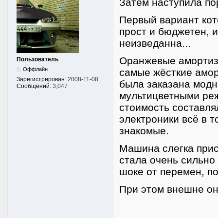
Затем наступила пор
Первый вариант кот
прост и бюджетен, 
неизведанна...
Оранжевые амортиза
Пользователь
Оффлайн
самые жёсткие амор
Зарегистрирован:
2008-11-08
была заказана модна
Сообщений:
3,047
мультицветными ре
стоимость составлял
электроники всё в т
знакомые.
Машина слегка присе
стала очень сильно
шоке от перемен, по
При этом внешне она