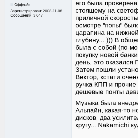
его была проверена 
Оффлайн
стоящему на светоф
Зарегистрирован:
2008-11-08
Сообщений:
3,047
приличной скоростью
осмотре "попы" был
царапина на нижней
глубину... ))) В общ
была с собой (по-мо
покупку новой банк
день, это оказался 
Затем пошли устано
Вектор, кстати оче
ручка КПП и прочие
дешевые понты дев
Музыка была внедре
Альпайн, какая-то 
дисков, два усилите
кругу... Nakamichi 