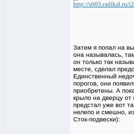
Затем я попал на в
она называлась, та
он только так называ
месте, сделал предо
Единственный недоч
порогов, они появи
приобретены. А пок
крыло на дверцу от
предстал уже вот та
нелепо и смешно, и
Сток-подвески):