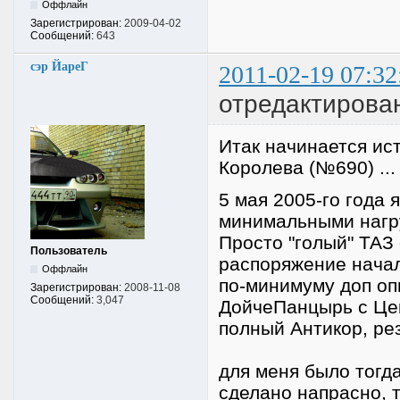
Оффлайн
Зарегистрирован:
2009-04-02
Сообщений:
643
сэр ЙареГ
2011-02-19 07:32
отредактирова
Итак начинается ист
Королева (№690) ...
5 мая 2005-го года 
минимальными нагру
Просто "голый" ТАЗ 
Пользователь
распоряжение начал
Оффлайн
по-минимуму доп опц
Зарегистрирован:
2008-11-08
Сообщений:
3,047
ДойчеПанцырь с Це
полный Антикор, ре
для меня было тогда
сделано напрасно, т