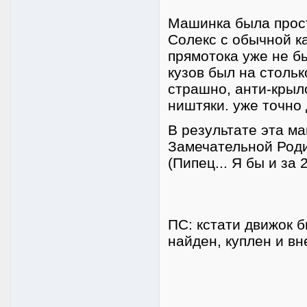
Машинка была прост
Солекс с обычной к
прямотока уже не б
кузов был на столь
страшно, анти-крыло
ништяки. уже точно 
В результате эта м
Замечательной Роди
(Пипец... Я бы и за 
ПС: кстати движок 
найден, куплен и вн