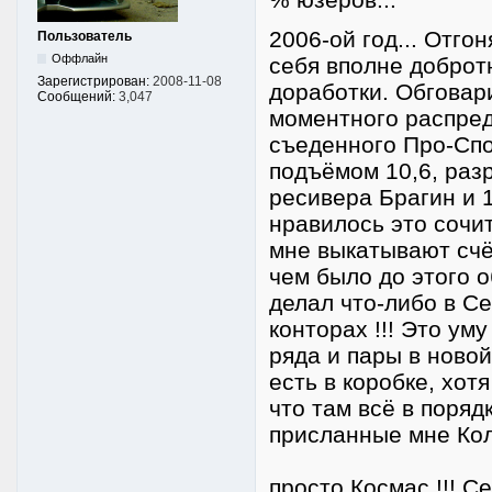
2006-ой год... Отго
Пользователь
Оффлайн
себя вполне доброт
Зарегистрирован:
2008-11-08
доработки. Обговар
Сообщений:
3,047
моментного распред
съеденного Про-Спо
подъёмом 10,6, раз
ресивера Брагин и 1
нравилось это сочит
мне выкатывают счёт
чем было до этого о
делал что-либо в С
конторах !!! Это ум
ряда и пары в новой
есть в коробке, хот
что там всё в поряд
присланные мне Кол
просто Космас !!! С