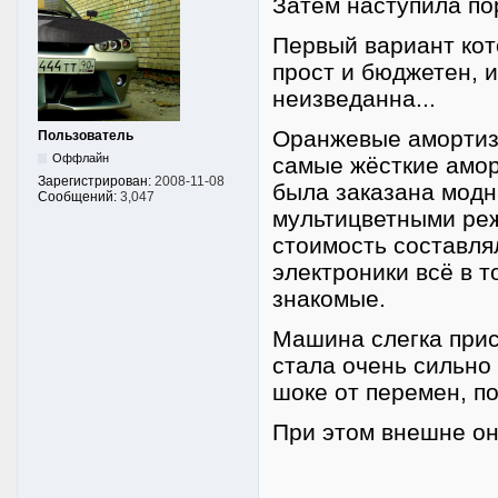
Затем наступила пор
Первый вариант кот
прост и бюджетен, 
неизведанна...
Оранжевые амортиза
Пользователь
Оффлайн
самые жёсткие амор
Зарегистрирован:
2008-11-08
была заказана модна
Сообщений:
3,047
мультицветными ре
стоимость составлял
электроники всё в т
знакомые.
Машина слегка присе
стала очень сильно
шоке от перемен, по
При этом внешне она