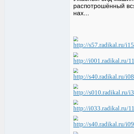
распотрошённый вся 
нах...