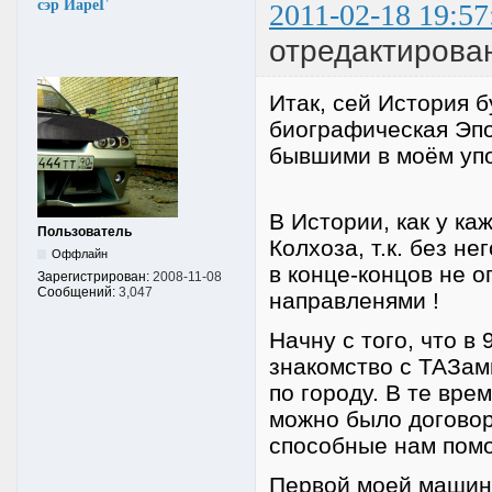
сэр ЙареГ
2011-02-18 19:57
отредактирова
Итак, сей История б
биографическая Эпо
бывшими в моём уп
В Истории, как у ка
Пользователь
Колхоза, т.к. без н
Оффлайн
в конце-концов не 
Зарегистрирован:
2008-11-08
Сообщений:
3,047
направленями !
Начну с того, что в
знакомство с ТАЗам
по городу. В те вре
можно было договори
способные нам помочь
Первой моей машино