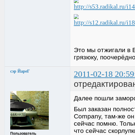
Это мы отжигали в 
грязюку, поочерёдно
сэр ЙареГ
2011-02-18 20:59
отредактирова
Далее пошли заморо
Был заказан полнос
Company, там-же он 
сейчас помню. Толь
что сейчас скорлупк
Пользователь