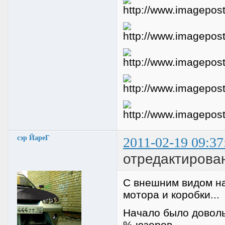
сэр ЙареГ
2011-02-19 09:37
отредактирова
С внешним видом на
мотора и коробки...
Начало было доволь
% юзеров...