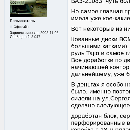
ВАЗ-21083, чуть бол
Но самое главная п
имела уже кое-какие
Пользователь
Оффлайн
Вот некоторые из ни
Зарегистрирован:
2008-11-08
Сообщений:
3,047
Кованные диски ВСМ
большими катками), 
руль Tajio и самое 
Все доработки по д
начинающей конторе
дальнейшему, уже б
В деньгах я особо н
было, именно поэтом
сидели на ул.Серге
сделано следующее
доработан блок, се
перфорированные ве
коробка с 18-м рядо