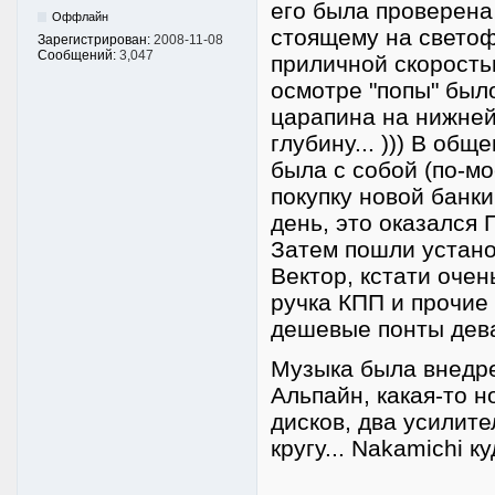
его была проверена 
Оффлайн
стоящему на светоф
Зарегистрирован:
2008-11-08
Сообщений:
3,047
приличной скоростью
осмотре "попы" был
царапина на нижней
глубину... ))) В общ
была с собой (по-мо
покупку новой банк
день, это оказался 
Затем пошли устано
Вектор, кстати оче
ручка КПП и прочие
дешевые понты дев
Музыка была внедре
Альпайн, какая-то 
дисков, два усилите
кругу... Nakamichi 