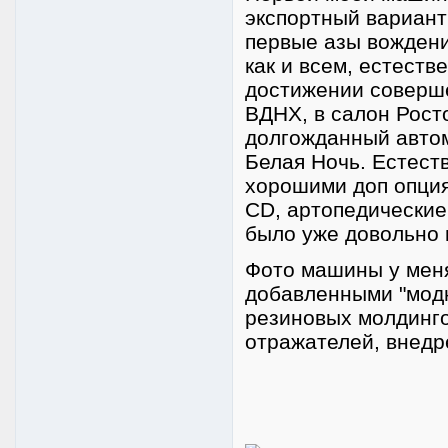
экспортный вариант
первые азы вождени
как и всем, естеств
достижении соверше
ВДНХ, в салон Рост
долгожданный автом
Белая Ночь. Естест
хорошими доп опция
CD, артопедические 
было уже довольно кр
Фото машины у меня 
добавленными "модн
резиновых молдинго
отражателей, внедр