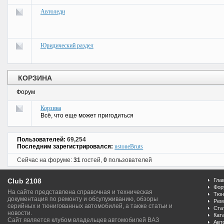
Автоледи
Юридический раздел
КОРЗИНА
Форум
Корзина
Всё, что еще может пригодиться
Пользователей:
69,254
Последним зарегистрировался:
nstoneBruts
Сейчас на форуме:
31
гостей,
0
пользователей
Club 2108
Гла
Фор
На сайте представлена справочная и техническая
Тюн
документация по ремонту и обсулуживанию, обзоры
Рем
серийных и тюнигованных автомобилей, а также статьи и
Ста
новости.
Кат
Сайт является клубом владельцев автомобилей ВАЗ
Авт