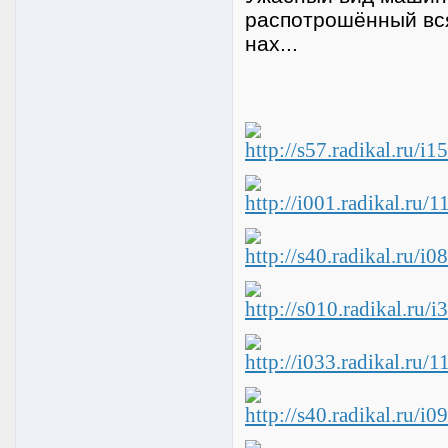
распотрошённый вся 
нах...