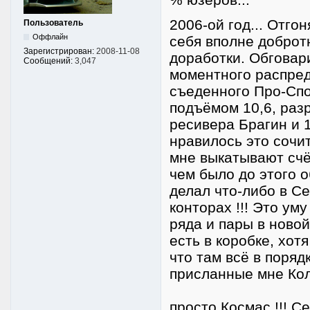
2006-ой год... Отго
Пользователь
Оффлайн
себя вполне доброт
Зарегистрирован:
2008-11-08
доработки. Обговар
Сообщений:
3,047
моментного распред
съеденного Про-Спо
подъёмом 10,6, раз
ресивера Брагин и 1
нравилось это сочит
мне выкатывают счёт
чем было до этого о
делал что-либо в С
конторах !!! Это ум
ряда и пары в новой
есть в коробке, хот
что там всё в поряд
присланные мне Кол
просто Космас !!! С