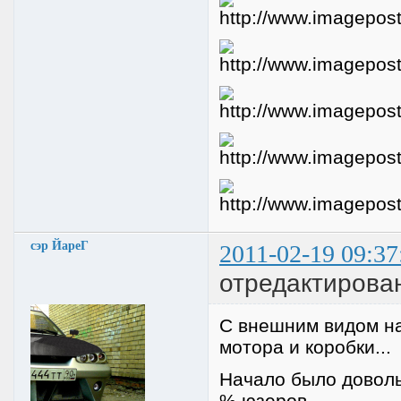
сэр ЙареГ
2011-02-19 09:37
отредактирова
С внешним видом на
мотора и коробки...
Начало было доволь
% юзеров...