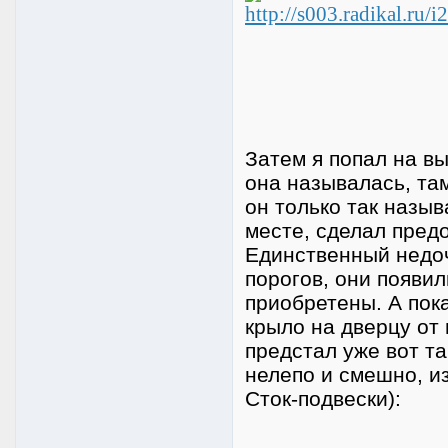
Затем я попал на в
она называлась, та
он только так называ
месте, сделал предо
Единственный недоч
порогов, они появи
приобретены. А пок
крыло на дверцу от
предстал уже вот та
нелепо и смешно, и
Сток-подвески):