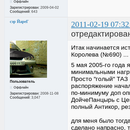
Оффлайн
Зарегистрирован:
2009-04-02
Сообщений:
643
сэр ЙареГ
2011-02-19 07:32
отредактирова
Итак начинается ист
Королева (№690) ...
5 мая 2005-го года 
минимальными нагру
Просто "голый" ТАЗ 
Пользователь
распоряжение начал
Оффлайн
по-минимуму доп опц
Зарегистрирован:
2008-11-08
Сообщений:
3,047
ДойчеПанцырь с Це
полный Антикор, ре
для меня было тогда
сделано напрасно, т