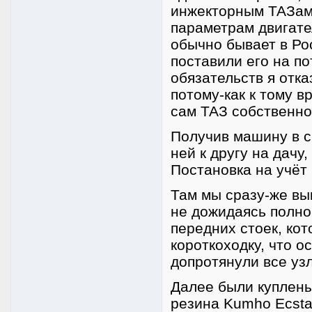
инжекторным ТАЗам
параметрам двигател
обычно бывает в Рос
поставили его на по
обязательств я отка
потому-как к тому в
сам ТАЗ собственно 
Получив машину в с
ней к другу на дачу
Постановка на учёт
Там мы сразу-же вы
не дожидаясь полно
передних стоек, кот
короткоходку, что 
допротянули все узл
Далее были куплены
резина Kumho Ecsta