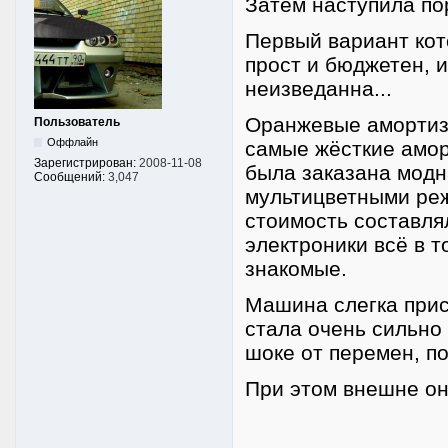
Затем наступила пор
Первый вариант кот
прост и бюджетен, 
неизведанна...
Оранжевые амортиза
Пользователь
Оффлайн
самые жёсткие амор
Зарегистрирован:
2008-11-08
была заказана модна
Сообщений:
3,047
мультицветными ре
стоимость составлял
электроники всё в т
знакомые.
Машина слегка присе
стала очень сильно
шоке от перемен, по
При этом внешне она