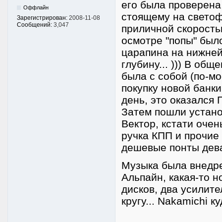
его была проверена 
Оффлайн
стоящему на светоф
Зарегистрирован:
2008-11-08
Сообщений:
3,047
приличной скоростью
осмотре "попы" был
царапина на нижней
глубину... ))) В общ
была с собой (по-мо
покупку новой банк
день, это оказался 
Затем пошли устано
Вектор, кстати оче
ручка КПП и прочие
дешевые понты дев
Музыка была внедре
Альпайн, какая-то 
дисков, два усилите
кругу... Nakamichi 