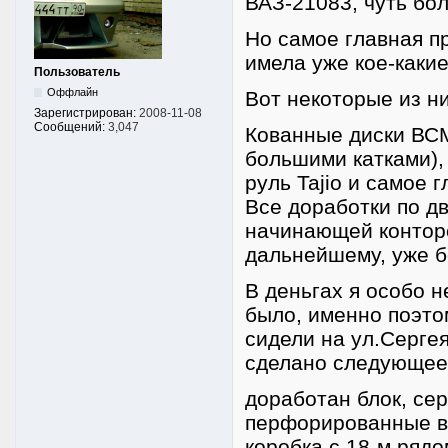
ВАЗ-21083, чуть бол
Но самое главная п
имела уже кое-какие
Пользователь
Оффлайн
Вот некоторые из ни
Зарегистрирован:
2008-11-08
Сообщений:
3,047
Кованные диски ВСМ
большими катками), 
руль Tajio и самое 
Все доработки по д
начинающей конторе
дальнейшему, уже б
В деньгах я особо н
было, именно поэтом
сидели на ул.Серге
сделано следующее
доработан блок, се
перфорированные ве
коробка с 18-м рядо