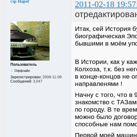
сэр ЙареГ
2011-02-18 19:57
отредактирова
Итак, сей История б
биографическая Эпо
бывшими в моём уп
В Истории, как у ка
Пользователь
Колхоза, т.к. без н
Оффлайн
в конце-концов не 
Зарегистрирован:
2008-11-08
Сообщений:
3,047
направленями !
Начну с того, что в
знакомство с ТАЗам
по городу. В те вре
можно было договори
способные нам помочь
Первой моей машино