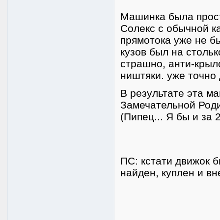
Машинка была прост
Солекс с обычной к
прямотока уже не б
кузов был на столь
страшно, анти-крыло
ништяки. уже точно 
В результате эта м
Замечательной Роди
(Пипец... Я бы и за 
ПС: кстати движок 
найден, куплен и вн