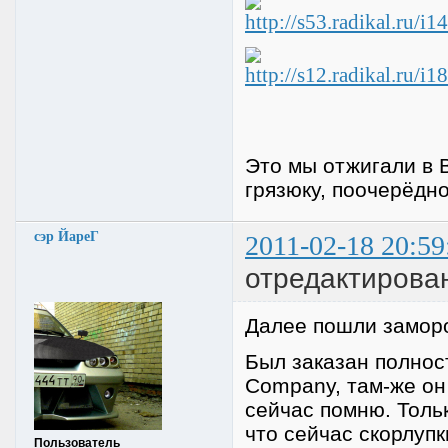
Это мы отжигали в 
грязюку, поочерёдно
сэр ЙареГ
2011-02-18 20:59
отредактирова
Далее пошли заморо
Был заказан полнос
Company, там-же он 
сейчас помню. Толь
что сейчас скорлупк
Пользователь