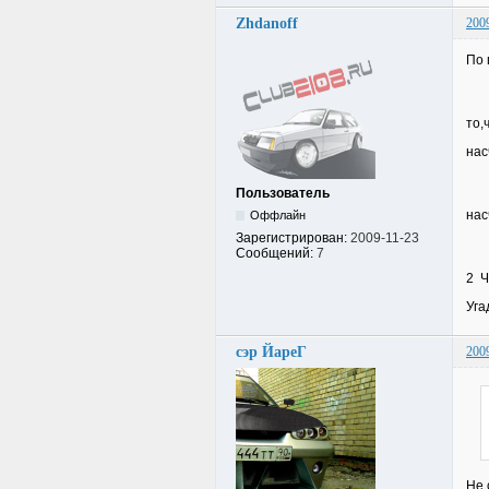
Zhdanoff
200
По 
то,
нас
Пользователь
нас
Оффлайн
Зарегистрирован:
2009-11-23
Сообщений:
7
2 Ч
Уга
сэр ЙареГ
200
Не 