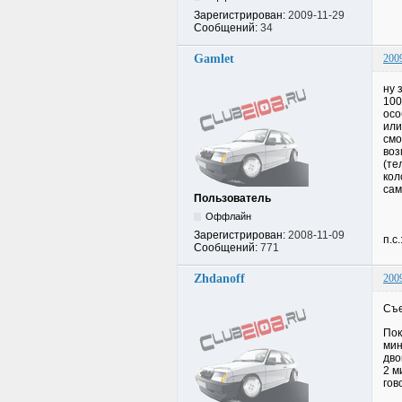
Зарегистрирован:
2009-11-29
Сообщений:
34
Gamlet
200
ну 
100
осо
или
смо
воз
(те
кол
сам
Пользователь
Оффлайн
Зарегистрирован:
2008-11-09
п.с
Сообщений:
771
Zhdanoff
200
Съе
Пок
мин
дво
2 м
гов