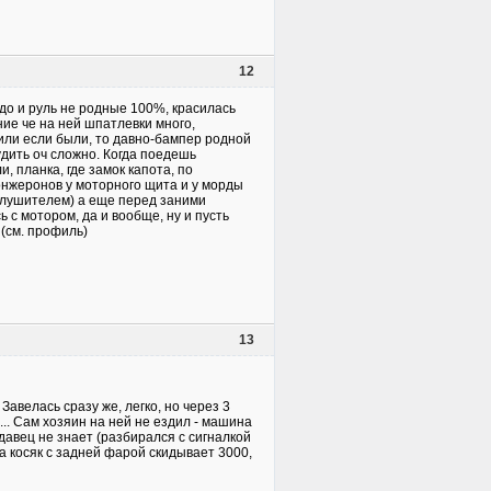
12
едо и руль не родные 100%, красилась
ние че на ней шпатлевки много,
или если были, то давно-бампер родной
удить оч сложно. Когда поедешь
, планка, где замок капота, по
онжеронов у моторного щита и у морды
 глушителем) а еще перед заними
ь с мотором, да и вообще, ну и пусть
у (см. профиль)
13
Завелась сразу же, легко, но через 3
... Сам хозяин на ней не ездил - машина
давец не знает (разбирался с сигналкой
За косяк с задней фарой скидывает 3000,