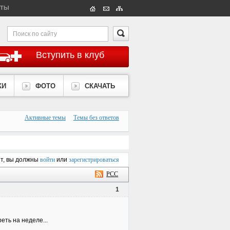
КТЫ
Вступить в клуб
КИ
ФОТО
СКАЧАТЬ
Активные темы
Темы без ответов
ет, вы должны
войти
или
зарегистрироваться
РСС
1
ть на неделе...