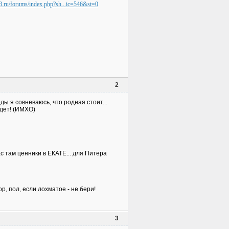
8.ru/forums/index.php?sh...ic=546&st=0
2
ы я совневаюсь, что родная стоит...
удет! (ИМХО)
ас там ценники в ЕКАТЕ... для Питера
р, пол, если лохматое - не бери!
3