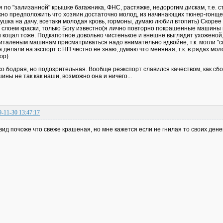
я по "зализанной" крышке багажника, ФНС, растяжке, недорогим дискам, т.е. 
но предположить что хозяин достаточно молод, из начинающих тюнер-гонщег
ушка на дачу, всетаки молодая кровь, гормоны, думаю любил втопить) Скорее
 слоем краски, только Богу известно(я лично повторно покрашенные машины 
и коцал тоже. Подкапотное довольно чистенькое и внешне выглядит ухоженой, 
италеным машинам присматриваться надо внимательно вдвойне, т.к. могли "ск
а делали на экспорт с НП честно не знаю, думаю что меняная, т.к. в рядах м
ор)
о бодрая, но подозрительная. Вообще реэкспорт славился качеством, как сбор
ины не так как наши, возможно она и ничего...
9-11-30 13:47:17
вид почоже что свеже крашеная, но мне кажется если не гнилая то своих денег