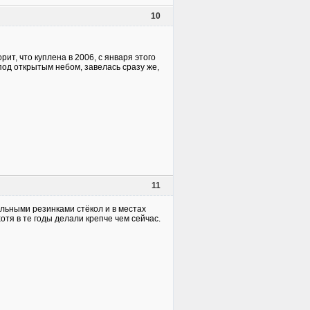
10
ит, что куплена в 2006, с января этого
 под открытым небом, завелась сразу же,
11
ельными резинками стёкол и в местах
отя в те годы делали крепче чем сейчас.