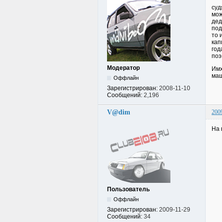
суд
мож
дед
под
то 
кап
год
поз
Модератор
Имх
маш
Оффлайн
Зарегистрирован:
2008-11-10
Сообщений:
2,196
V@dim
200
На 
Пользователь
Оффлайн
Зарегистрирован:
2009-11-29
Сообщений:
34