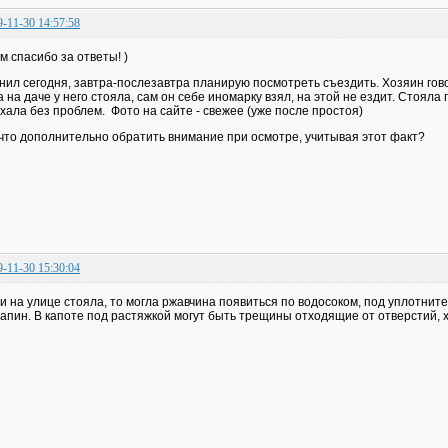
9-11-30 14:57:58
м спасибо за ответы! )
нил сегодня, завтра-послезавтра планирую посмотреть съездить. Хозяин говор
а на даче у него стояла, сам он себе иномарку взял, на этой не ездит. Стояла
хала без проблем. Фото на сайте - свежее (уже после простоя)
что дополнительно обратить внимание при осмотре, учитывая этот факт?
9-11-30 15:30:04
и на улице стояла, то могла ржавчина появиться по водосоком, под уплотнит
апин. В капоте под растяжкой могут быть трещины отходящие от отверстий, х