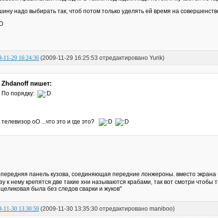
ину надо выбирать так, чтоб потом только уделять ей время на совершенство
9-11-29 16:24:36
(2009-11-29 16:25:53 отредактировано Yurik)
Zhdanoff пишет:
По порядку:
телевизор оО ...что это и где это?
 передняя панель кузова, соединяющая передние лонжероны. вместо экрана
зу к нему крепятся две такие хни называются крабами, так вот смотри чтобы та
 целиковая была без следов сварки и жуков"
9-11-30 13:30:59
(2009-11-30 13:35:30 отредактировано maniboo)