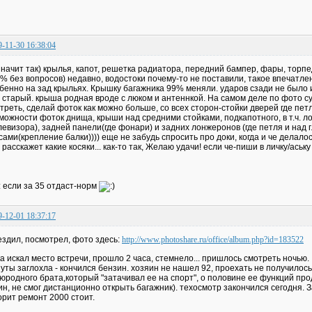
9-11-30 16:38:04
значит так) крылья, капот, решетка радиатора, передний бампер, фары, торп
% без вопросов) недавно, водостоки почему-то не поставили, такое впечатле
бенно на зад крыльях. Крышку багажника 99% меняли. ударов сзади не было 
 старый. крыша родная вроде с люком и антеннкой. На самом деле по фото с
треть, сделай фоток как можно больше, со всех сторон-стойки дверей где петли
можности фоток днища, крыши над средними стойками, подкапотного, в т.ч. л
левизора), задней панели(где фонари) и задних лонжеронов (где петля и над
сами(крепление балки)))) еще не забудь спросить про доки, когда и че делалос
 расскажет какие косяки... как-то так, Желаю удачи! если че-пиши в личку/аськ
.: если за 35 отдаст-норм
9-12-01 18:37:17
здил, посмотрел, фото здесь:
http://www.photoshare.ru/office/album.php?id=183522
а искал место встречи, прошло 2 часа, стемнело... пришлось смотреть ночью. 
уты заглохла - кончился бензин. хозяин не нашел 92, проехать не получилось
юродного брата,который "затачивал ее на спорт", о половине ее функций про
ин, не смог дистанционно открыть багажник). техосмотр закончился сегодня. 
орит ремонт 2000 стоит.