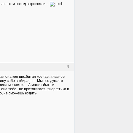
, а потом назад выровняли...
4
я она кое где..битая кое-где.. главное
 жену себе выбираешь. Мы все думаем
 тачка меняется. А может быть и
 она тебе.. не притягивает.. энергетика в
ро, не сможешь ездить.