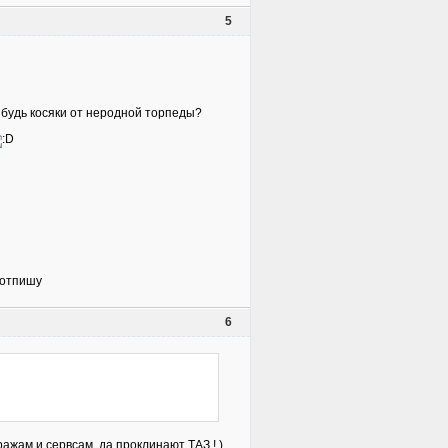
5
нибудь косяки от неродной торпеды?
а отпишу
6
ажам и сервсам, да проклинают ТАЗ ! )