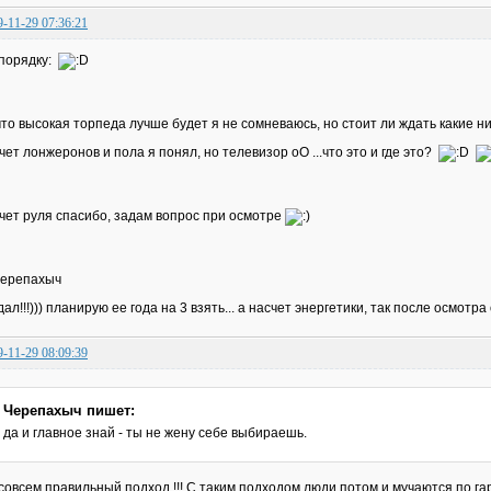
9-11-29 07:36:21
порядку:
что высокая торпеда лучше будет я не сомневаюсь, но стоит ли ждать какие 
чет лонжеронов и пола я понял, но телевизор оО ...что это и где это?
чет руля спасибо, задам вопрос при осмотре
ерепахыч
дал!!!))) планирую ее года на 3 взять... а насчет энергетики, так после осмотр
9-11-29 08:09:39
Черепахыч пишет:
да и главное знай - ты не жену себе выбираешь.
совсем правильный подход !!! С таким подходом люди потом и мучаются по гар