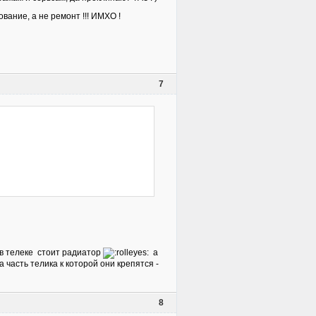
вание, а не ремонт !!! ИМХО !
7
 в телеке стоит радиатор
а
 часть телика к которой они крепятся -
8