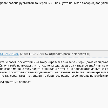
фотке салона руль какой-то неровный... Как будто побывал в аварии, погнулся
9-11-28 20:04:02
(2009-11-28 20:04:57 отредактировано Черепахыч)
 тебе совет: посмотришь на тачку - нравится она тебе - бери! даже если ржава
бы она тебе нравилась.. и потихонечку сделаешь.. да и главное знай - ты не
 на своей машине буду ездить еще года 4-5 точно, но появляются деньги, как
аное.. посмотрел - тачка вроде ничего.. не ражавая, не битая.. но не нравится
 не та.. серая какая-то.. значит не бери.. все равно ты ее продаш потом быст
вид приятный аппарат