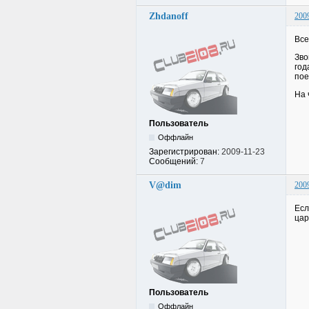
Zhdanoff
200
Все
Зво
год
пое
На 
Пользователь
Оффлайн
Зарегистрирован:
2009-11-23
Сообщений:
7
V@dim
200
Есл
цар
Пользователь
Оффлайн