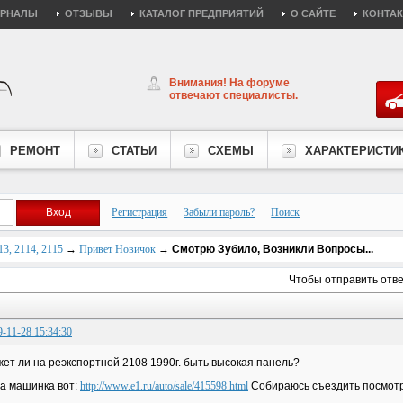
УРНАЛЫ
ОТЗЫВЫ
КАТАЛОГ ПРЕДПРИЯТИЙ
О САЙТЕ
КОНТА
Внимания! На форуме
отвечают специалисты.
РЕМОНТ
СТАТЬИ
СХЕМЫ
ХАРАКТЕРИСТИ
Регистрация
Забыли пароль?
Поиск
3, 2114, 2115
→
Привет Новичок
→
Смотрю Зубило, Возникли Вопросы...
Чтобы отправить отв
9-11-28 15:34:30
ет ли на реэкспортной 2108 1990г. быть высокая панель?
а машинка вот:
http://www.e1.ru/auto/sale/415598.html
Собираюсь съездить посмотре