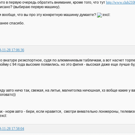
что в первую очередь обратить внимание, кроме того, что тут
http://www.club210
исано? (выбираю первую машину).
и вообще, что вы про эту конкретную машинку думаете?
анее спасибо.
9-11-28 17:06:36
о внатуре реэкспортное, судя по алюминиевым табличкам, а вот насчет торпед
ойму с 94 года высокие появились. но это фигня - высокая даже еще лучше б
иду авто ничо так, свежая, на литье, магнитолка ничошная, хз вобще какие у в
оговато))
ак - норм авто - бери, если нравится, смотри внмательно лонжероны, телевизо
9-11-28 17:58:04