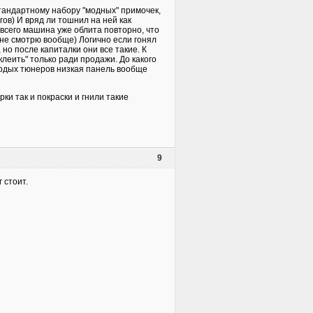
стандартному набору "модных" примочек,
ов) И вряд ли тошнил на ней как
 всего машина уже облита повторно, что
не смотрю вообще) Логично если гонял
но после капиталки они все такие. К
леить" только ради продажи. До какого
олодых тюнеров низкая панель вообще
ки так и покраски и гнили такие
9
 стоит.