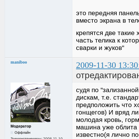
это передняя панел
вместо экрана в те
крепятся две такие 
часть телика к кото
сварки и жуков"
maniboo
2009-11-30 13:30
отредактирова
судя по "зализанно
дискам, т.е. станда
предположить что х
гонщегов) И вряд ли
молодая кровь, гор
машина уже облита п
Модератор
Оффлайн
известно(я лично 