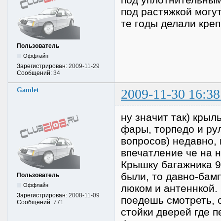
под растяжкой могу
те годы делали креп
Пользователь
Оффлайн
Зарегистрирован:
2009-11-29
Сообщений:
34
Gamlet
2009-11-30 16:38
ну значит так) крыл
фары, торпедо и ру
вопросов) недавно, 
впечатление че на н
Крышку багажника 9
были, то давно-бам
Пользователь
Оффлайн
люком и антеннкой.
Зарегистрирован:
2008-11-09
поедешь смотреть, 
Сообщений:
771
стойки дверей где п