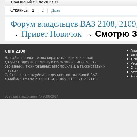
Сообщений с 1 по 20 из 31
Страницы
1
2
Далее
Форум владельцев ВАЗ 2108, 2109, 
→
→
Смотрю З
Привет Новичок
Club 2108
Гла
Фор
На сайте представлена справочная и техническая
Тюн
документация по ремонту и обсулуживанию, обзоры
Рем
серийных и тюнигованных автомобилей, а также статьи и
Ста
новости.
Кат
Сайт является клубом владельцев автомобилей ВАЗ
Авт
линейка Samara: 2108, 2109, 21099, 2113, 2114, 2115.
Все права защищены © 2006-2014