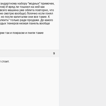
стандартному набору "модных" примочек,
ов) И вряд ли тошнил на ней как
 всего машина уже облита повторно, что
не смотрю вообще) Логично если гонял
но после капиталки они все такие. К
леить" только ради продажи. До какого
олодых тюнеров низкая панель вообще
ки так и покраски и гнили такие
9
 стоит.