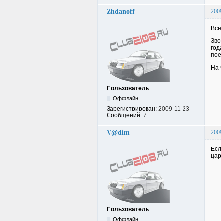
Zhdanoff
200
Все
Зво
год
пое
На 
Пользователь
Оффлайн
Зарегистрирован:
2009-11-23
Сообщений:
7
V@dim
200
Есл
цар
Пользователь
Оффлайн