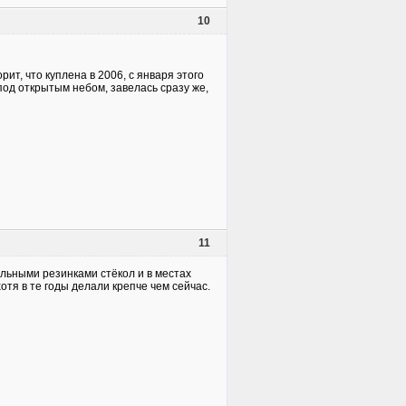
10
ит, что куплена в 2006, с января этого
 под открытым небом, завелась сразу же,
11
ельными резинками стёкол и в местах
отя в те годы делали крепче чем сейчас.