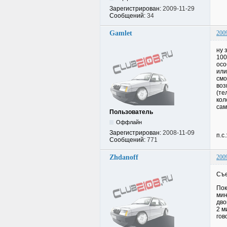
Зарегистрирован:
2009-11-29
Сообщений:
34
Gamlet
200
ну 
100
осо
или
смо
воз
(те
кол
сам
Пользователь
Оффлайн
Зарегистрирован:
2008-11-09
п.с
Сообщений:
771
Zhdanoff
200
Съе
Пок
мин
дво
2 м
гов