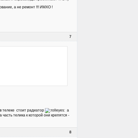
вание, а не ремонт !!! ИМХО !
7
 в телеке стоит радиатор
а
 часть телика к которой они крепятся -
8