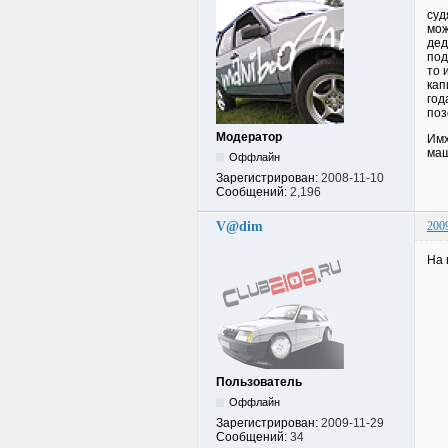
суд
мож
дед
под
то 
кап
год
поз
Модератор
Имх
маш
Оффлайн
Зарегистрирован:
2008-11-10
Сообщений:
2,196
V@dim
200
На 
Пользователь
Оффлайн
Зарегистрирован:
2009-11-29
Сообщений:
34