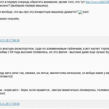
что в первую очередь обратить внимание, кроме того, что тут
http://www.club210
исано? (выбираю первую машину).
и вообще, что вы про эту конкретную машинку думаете?
анее спасибо.
9-11-28 17:06:36
о внатуре реэкспортное, судя по алюминиевым табличкам, а вот насчет торпед
ойму с 94 года высокие появились. но это фигня - высокая даже еще лучше б
иду авто ничо так, свежая, на литье, магнитолка ничошная, хз вобще какие у в
оговато))
ак - норм авто - бери, если нравится, смотри внмательно лонжероны, телевизо
9-11-28 17:58:04