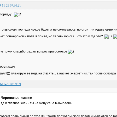
9-11-29 07:36:21
порядку:
что высокая торпеда лучше будет я не сомневаюсь, но стоит ли ждать какие 
чет лонжеронов и пола я понял, но телевизор оО ...что это и где это?
чет руля спасибо, задам вопрос при осмотре
ерепахыч
дал!!!))) планирую ее года на 3 взять... а насчет энергетики, так после осмотр
9-11-29 08:09:39
Черепахыч пишет:
да и главное знай - ты не жену себе выбираешь.
совсем правильный подход !!! С таким подходом люди потом и мучаются по гар