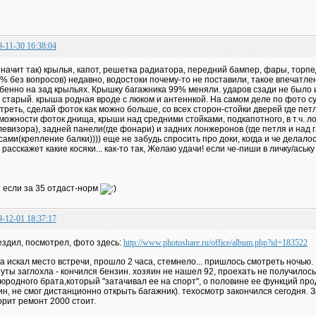
9-11-30 16:38:04
значит так) крылья, капот, решетка радиатора, передний бампер, фары, торп
% без вопросов) недавно, водостоки почему-то не поставили, такое впечатле
бенно на зад крыльях. Крышку багажника 99% меняли. ударов сзади не было 
 старый. крыша родная вроде с люком и антеннкой. На самом деле по фото с
треть, сделай фоток как можно больше, со всех сторон-стойки дверей где петли
можности фоток днища, крыши над средними стойками, подкапотного, в т.ч. л
левизора), задней панели(где фонари) и задних лонжеронов (где петля и над
сами(крепление балки)))) еще не забудь спросить про доки, когда и че делалос
 расскажет какие косяки... как-то так, Желаю удачи! если че-пиши в личку/аськ
.: если за 35 отдаст-норм
9-12-01 18:37:17
здил, посмотрел, фото здесь:
http://www.photoshare.ru/office/album.php?id=183522
а искал место встречи, прошло 2 часа, стемнело... пришлось смотреть ночью. 
уты заглохла - кончился бензин. хозяин не нашел 92, проехать не получилось
юродного брата,который "затачивал ее на спорт", о половине ее функций про
ин, не смог дистанционно открыть багажник). техосмотр закончился сегодня. 
орит ремонт 2000 стоит.