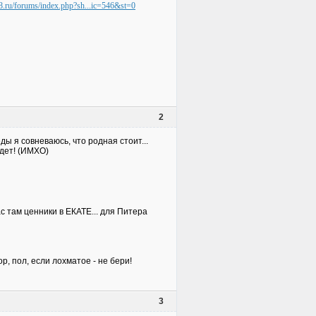
8.ru/forums/index.php?sh...ic=546&st=0
2
ы я совневаюсь, что родная стоит...
удет! (ИМХО)
ас там ценники в ЕКАТЕ... для Питера
р, пол, если лохматое - не бери!
3