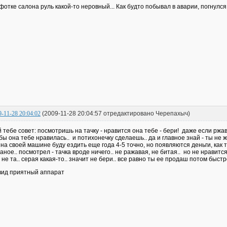
фотке салона руль какой-то неровный... Как будто побывал в аварии, погнулся
9-11-28 20:04:02
(2009-11-28 20:04:57 отредактировано Черепахыч)
 тебе совет: посмотришь на тачку - нравится она тебе - бери! даже если ржава
бы она тебе нравилась.. и потихонечку сделаешь.. да и главное знай - ты не
 на своей машине буду ездить еще года 4-5 точно, но появляются деньги, как
аное.. посмотрел - тачка вроде ничего.. не ражавая, не битая.. но не нравится
 не та.. серая какая-то.. значит не бери.. все равно ты ее продаш потом быст
вид приятный аппарат