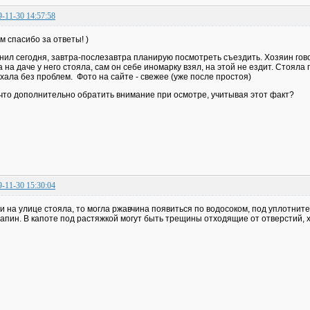
9-11-30 14:57:58
м спасибо за ответы! )
нил сегодня, завтра-послезавтра планирую посмотреть съездить. Хозяин говор
а на даче у него стояла, сам он себе иномарку взял, на этой не ездит. Стояла
хала без проблем. Фото на сайте - свежее (уже после простоя)
что дополнительно обратить внимание при осмотре, учитывая этот факт?
9-11-30 15:30:04
и на улице стояла, то могла ржавчина появиться по водосоком, под уплотнит
апин. В капоте под растяжкой могут быть трещины отходящие от отверстий, х