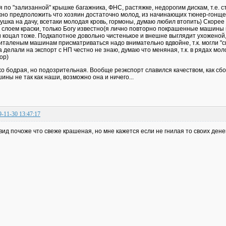
я по "зализанной" крышке багажника, ФНС, растяжке, недорогим дискам, т.е. 
но предположить что хозяин достаточно молод, из начинающих тюнер-гонщег
ушка на дачу, всетаки молодая кровь, гормоны, думаю любил втопить) Скорее
 слоем краски, только Богу известно(я лично повторно покрашенные машины 
и коцал тоже. Подкапотное довольно чистенькое и внешне выглядит ухоженой, 
италеным машинам присматриваться надо внимательно вдвойне, т.к. могли "ск
а делали на экспорт с НП честно не знаю, думаю что меняная, т.к. в рядах м
ор)
о бодрая, но подозрительная. Вообще реэкспорт славился качеством, как сбор
ины не так как наши, возможно она и ничего...
9-11-30 13:47:17
вид почоже что свеже крашеная, но мне кажется если не гнилая то своих денег