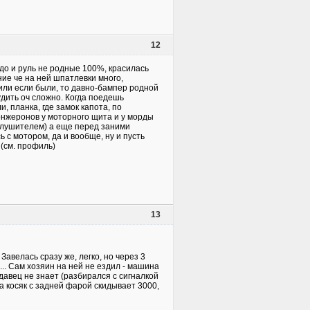
12
едо и руль не родные 100%, красилась
ние че на ней шпатлевки много,
или если были, то давно-бампер родной
удить оч сложно. Когда поедешь
, планка, где замок капота, по
онжеронов у моторного щита и у морды
 глушителем) а еще перед заними
ь с мотором, да и вообще, ну и пусть
у (см. профиль)
13
Завелась сразу же, легко, но через 3
... Сам хозяин на ней не ездил - машина
давец не знает (разбирался с сигналкой
За косяк с задней фарой скидывает 3000,