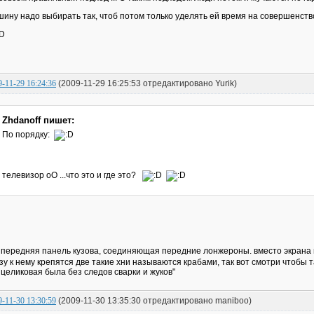
ину надо выбирать так, чтоб потом только уделять ей время на совершенство
9-11-29 16:24:36
(2009-11-29 16:25:53 отредактировано Yurik)
Zhdanoff пишет:
По порядку:
телевизор оО ...что это и где это?
 передняя панель кузова, соединяющая передние лонжероны. вместо экрана
зу к нему крепятся две такие хни называются крабами, так вот смотри чтобы та
 целиковая была без следов сварки и жуков"
9-11-30 13:30:59
(2009-11-30 13:35:30 отредактировано maniboo)