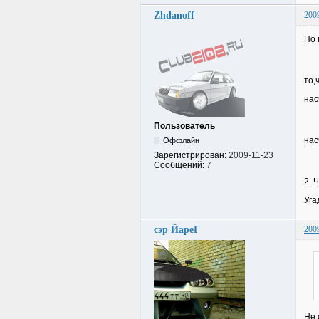
Zhdanoff
200
По 
то,
нас
Пользователь
нас
Оффлайн
Зарегистрирован:
2009-11-23
Сообщений:
7
2 Ч
Уга
сэр ЙареГ
200
Не 