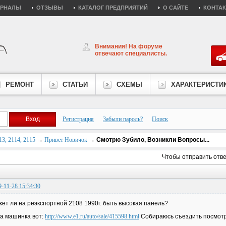
УРНАЛЫ
ОТЗЫВЫ
КАТАЛОГ ПРЕДПРИЯТИЙ
О САЙТЕ
КОНТА
Внимания! На форуме
отвечают специалисты.
РЕМОНТ
СТАТЬИ
СХЕМЫ
ХАРАКТЕРИСТИ
Регистрация
Забыли пароль?
Поиск
3, 2114, 2115
→
Привет Новичок
→
Смотрю Зубило, Возникли Вопросы...
Чтобы отправить отв
9-11-28 15:34:30
ет ли на реэкспортной 2108 1990г. быть высокая панель?
а машинка вот:
http://www.e1.ru/auto/sale/415598.html
Собираюсь съездить посмотре