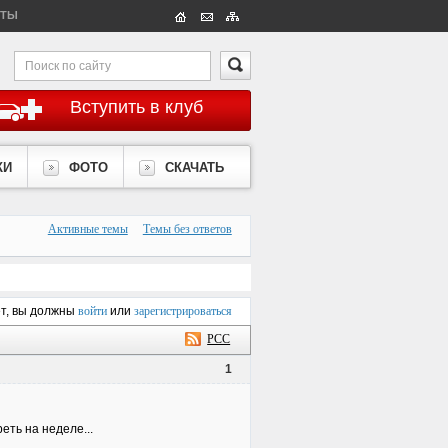
КТЫ
Вступить в клуб
КИ
ФОТО
СКАЧАТЬ
Активные темы
Темы без ответов
ет, вы должны
войти
или
зарегистрироваться
РСС
1
ть на неделе...