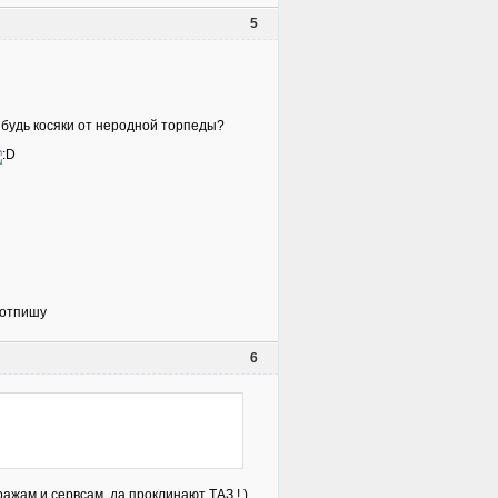
5
нибудь косяки от неродной торпеды?
а отпишу
6
ажам и сервсам, да проклинают ТАЗ ! )