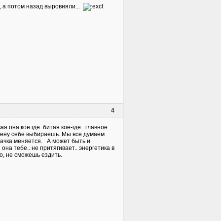
, а потом назад выровняли...
4
я она кое где..битая кое-где.. главное
 жену себе выбираешь. Мы все думаем
 тачка меняется. А может быть и
 она тебе.. не притягивает.. энергетика в
ро, не сможешь ездить.