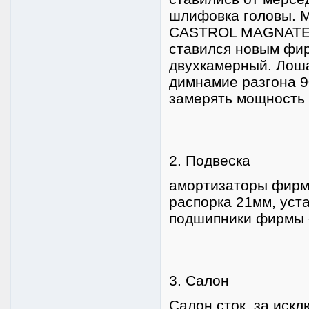
шлифовка головы. М
CASTROL MAGNATEC
ставился новым фир
двухкамерный. Лоша
димнамие разгона 90
замерять мощность
2. Подвеска
амортизаторы фирмы
распорка 21мм, уст
подшипники фирмы 
3. Салон
Салон сток, за иск