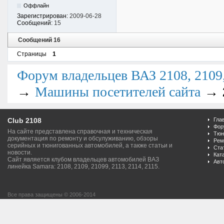
Оффлайн
Зарегистрирован:
2009-06-28
Сообщений:
15
Сообщений 16
Страницы
1
Форум владельцев ВАЗ 2108, 2109, 
→
→
Машины посетителей сайта
Club 2108
Гла
Фор
На сайте представлена справочная и техническая
Тюн
документация по ремонту и обсулуживанию, обзоры
Рем
серийных и тюнигованных автомобилей, а также статьи и
Ста
новости.
Кат
Сайт является клубом владельцев автомобилей ВАЗ
Авт
линейка Samara: 2108, 2109, 21099, 2113, 2114, 2115.
Все права защищены © 2006-2014