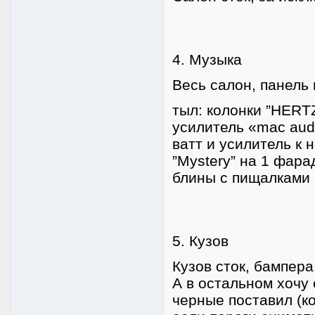
4. Музыка
Весь салон, панель
тыл: колонки ”HERTZ
усилитель «mac aud
ватт и усилитель к 
”Mystery” на 1 фар
блины с пищалками 
5. Кузов
Кузов сток, бампера
А в остальном хочу 
черные поставил (ко