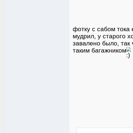
фотку с сабом тока 
мудрил, у старого х
завалено было, так
таким багажником