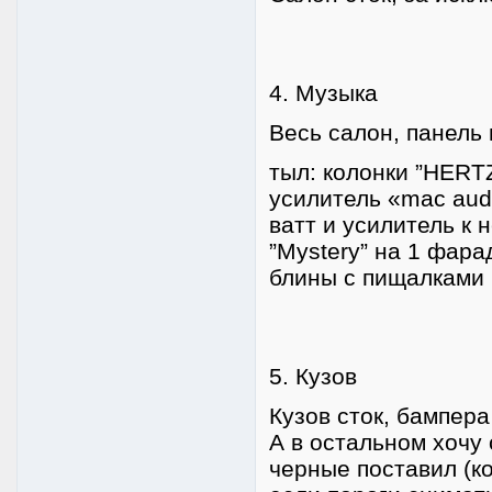
4. Музыка
Весь салон, панель
тыл: колонки ”HERTZ
усилитель «mac aud
ватт и усилитель к 
”Mystery” на 1 фар
блины с пищалками 
5. Кузов
Кузов сток, бампера
А в остальном хочу 
черные поставил (ко