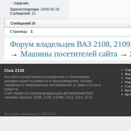
Оффлайн
Зарегистрирован:
2009-06-28
Сообщений:
15
Сообщений 16
Страницы
1
Форум владельцев ВАЗ 2108, 2109, 
→
→
Машины посетителей сайта
Club 2108
Гла
Фор
На сайте представлена справочная и техническая
Тюн
документация по ремонту и обсулуживанию, обзоры
Рем
серийных и тюнигованных автомобилей, а также статьи и
Ста
новости.
Кат
Сайт является клубом владельцев автомобилей ВАЗ
Авт
линейка Samara: 2108, 2109, 21099, 2113, 2114, 2115.
Все права защищены © 2006-2014