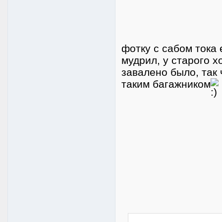
фотку с сабом тока 
мудрил, у старого х
завалено было, так
таким багажником