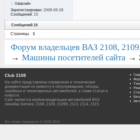
Оффлайн
Зарегистрирован:
2009-06-28
Сообщений:
15
Сообщений 16
Страницы
1
Форум владельцев ВАЗ 2108, 2109, 
→
→
Машины посетителей сайта
Club 2108
Гла
Фор
На сайте представлена справочная и техническая
Тюн
документация по ремонту и обсулуживанию, обзоры
Рем
серийных и тюнигованных автомобилей, а также статьи и
Ста
новости.
Кат
Сайт является клубом владельцев автомобилей ВАЗ
Авт
линейка Samara: 2108, 2109, 21099, 2113, 2114, 2115.
Все права защищены © 2006-2014