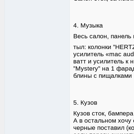
4. Музыка
Весь салон, панель
тыл: колонки ”HERTZ
усилитель «mac aud
ватт и усилитель к 
”Mystery” на 1 фар
блины с пищалками 
5. Кузов
Кузов сток, бампера
А в остальном хочу 
черные поставил (ко