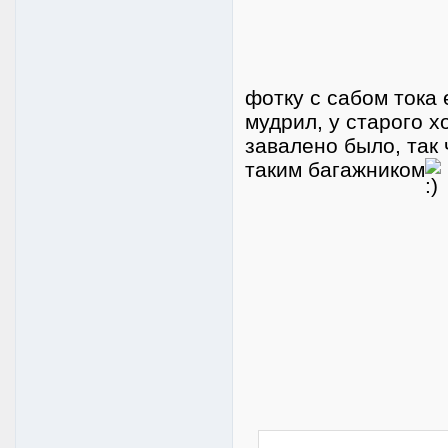
фотку с сабом тока 
мудрил, у старого х
завалено было, так
таким багажником