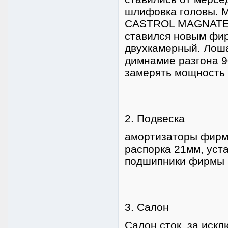
шлифовка головы. М
CASTROL MAGNATEC
ставился новым фир
двухкамерный. Лоша
димнамие разгона 90
замерять мощность
2. Подвеска
амортизаторы фирмы
распорка 21мм, уст
подшипники фирмы 
3. Салон
Салон сток, за иск