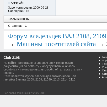
Оффлайн
Зарегистрирован:
2009-06-28
Сообщений:
15
Сообщений 16
Страницы
1
Форум владельцев ВАЗ 2108, 2109, 
→
→
Машины посетителей сайта
Club 2108
Гла
Фор
На сайте представлена справочная и техническая
Тюн
документация по ремонту и обсулуживанию, обзоры
Рем
серийных и тюнигованных автомобилей, а также статьи и
Ста
новости.
Кат
Сайт является клубом владельцев автомобилей ВАЗ
Авт
линейка Samara: 2108, 2109, 21099, 2113, 2114, 2115.
Все права защищены © 2006-2014