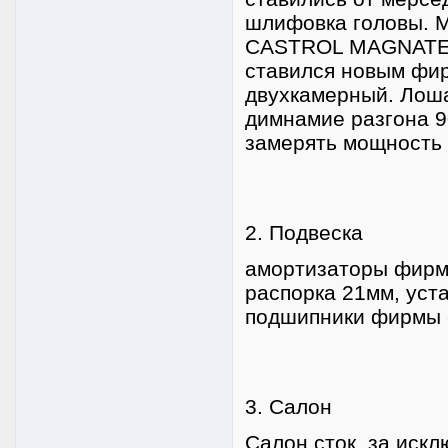
шлифовка головы. М
CASTROL MAGNATEC
ставился новым фир
двухкамерный. Лоша
димнамие разгона 90
замерять мощность
2. Подвеска
амортизаторы фирмы
распорка 21мм, уст
подшипники фирмы 
3. Салон
Салон сток, за иск