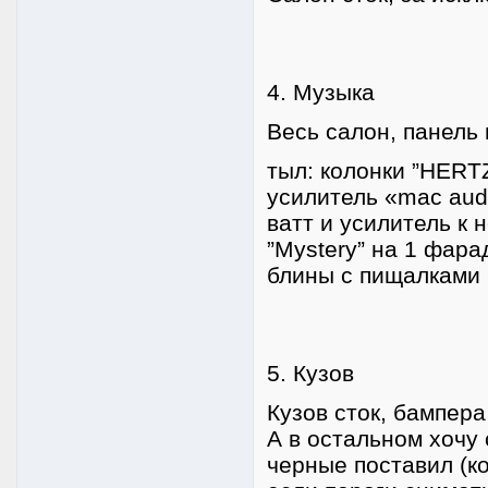
4. Музыка
Весь салон, панель
тыл: колонки ”HERTZ
усилитель «mac aud
ватт и усилитель к 
”Mystery” на 1 фар
блины с пищалками 
5. Кузов
Кузов сток, бампера
А в остальном хочу 
черные поставил (ко