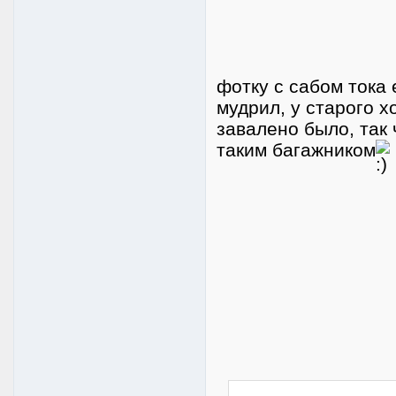
фотку с сабом тока 
мудрил, у старого х
завалено было, так
таким багажником