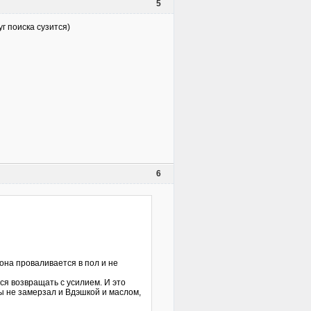
5
г поиска сузится)
6
она проваливается в пол и не
тся возвращать с усилием. И это
ы не замерзал и Вдэшкой и маслом,