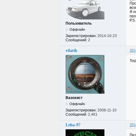
Про
воз
Я п
про
P.S
Пользователь
Оффлайн
Зарегистрирован:
2014-10-23
Сообщений:
2
vilatik
201
Тог
Вазохист
Оффлайн
Зарегистрирован:
2008-11-10
Сообщений:
2,461
Leha-97
201
Пед