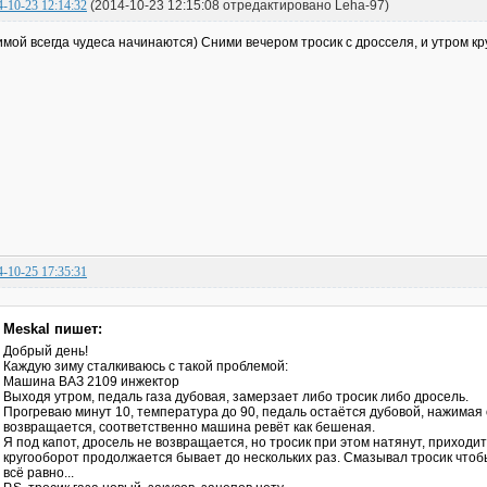
4-10-23 12:14:32
(2014-10-23 12:15:08 отредактировано Leha-97)
имой всегда чудеса начинаются) Сними вечером тросик с дросселя, и утром кру
4-10-25 17:35:31
Meskal пишет:
Добрый день!
Каждую зиму сталкиваюсь с такой проблемой:
Машина ВАЗ 2109 инжектор
Выходя утром, педаль газа дубовая, замерзает либо тросик либо дросель.
Прогреваю минут 10, температура до 90, педаль остаётся дубовой, нажимая 
возвращается, соответственно машина ревёт как бешеная.
Я под капот, дросель не возвращается, но тросик при этом натянут, приходи
кругооборот продолжается бывает до нескольких раз. Смазывал тросик чтоб
всё равно...