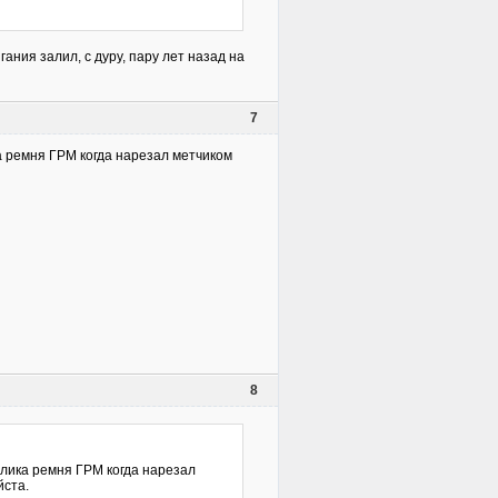
ания залил, с дуру, пару лет назад на
7
 ремня ГРМ когда нарезал метчиком
8
лика ремня ГРМ когда нарезал
йста.