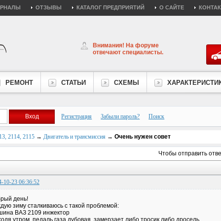
УРНАЛЫ
ОТЗЫВЫ
КАТАЛОГ ПРЕДПРИЯТИЙ
О САЙТЕ
КОНТА
Внимания! На форуме
отвечают специалисты.
РЕМОНТ
СТАТЬИ
СХЕМЫ
ХАРАКТЕРИСТИ
Регистрация
Забыли пароль?
Поиск
3, 2114, 2115
→
Двигатель и трансмиссия
→
Очень нужен совет
Чтобы отправить отв
4-10-23 06:36:52
рый день!
дую зиму сталкиваюсь с такой проблемой:
ина ВАЗ 2109 инжектор
одя утром, педаль газа дубовая, замерзает либо тросик либо дросель.