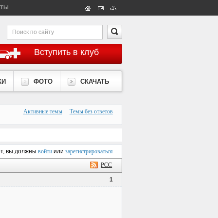
КТЫ
Вступить в клуб
КИ
ФОТО
СКАЧАТЬ
Активные темы
Темы без ответов
ет, вы должны
войти
или
зарегистрироваться
РСС
1