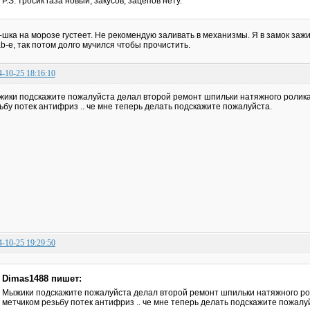
P.S. тросик газа новый, закусов, зацепов нету.
шка на морозе густеет. Не рекомендую заливать в механизмы. Я в замок зажиг
b-е, так потом долго мучился чтобы прочистить.
4-10-25 18:16:10
ики подскажите пожалуйста делал второй ремонт шпильки натяжного ролика
ьбу потек антифриз .. че мне теперь делать подскажите пожалуйста.
4-10-25 19:29:50
Dimas1488 пишет:
Мыжики подскажите пожалуйста делал второй ремонт шпильки натяжного ро
метчиком резьбу потек антифриз .. че мне теперь делать подскажите пожалу