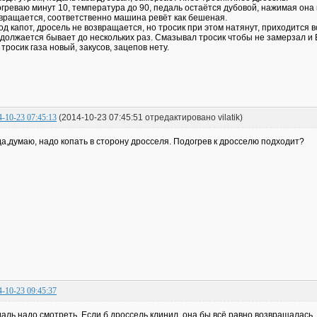
греваю минут 10, температура до 90, педаль остаётся дубовой, нажимая она 
вращается, соответственно машина ревёт как бешеная.
од капот, дросель не возвращается, но тросик при этом натянут, приходится 
должается бывает до нескольких раз. Смазывал тросик чтобы не замерзал и В
. тросик газа новый, закусов, зацепов нету.
4-10-23 07:45:13
(2014-10-23 07:45:51 отредактировано vilatik)
да,думаю, надо копать в сторону дросселя. Подогрев к дросселю подходит?
4-10-23 09:45:37
аль надо смотреть. Если б дроссель клинил, она бы всё равно возвращалась.