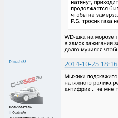
натянут, приходи
продолжается быв
чтобы не замерза
P.S. тросик газа 
WD-шка на морозе г
в замок зажигания з
долго мучился чтоб
Dimas1488
2014-10-25 18:16
Мыжики подскажите
натяжного ролика р
антифриз .. че мне 
Пользователь
Оффлайн
Зарегистрирован:
2014-10-25