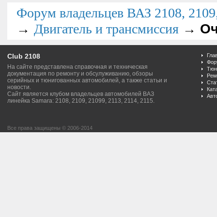
Форум владельцев ВАЗ 2108, 2109, 
→
→
Оч
Двигатель и трансмиссия
Club 2108
Гла
Фор
На сайте представлена справочная и техническая
Тюн
документация по ремонту и обсулуживанию, обзоры
Рем
серийных и тюнигованных автомобилей, а также статьи и
Ста
новости.
Кат
Сайт является клубом владельцев автомобилей ВАЗ
Авт
линейка Samara: 2108, 2109, 21099, 2113, 2114, 2115.
Все права защищены © 2006-2014