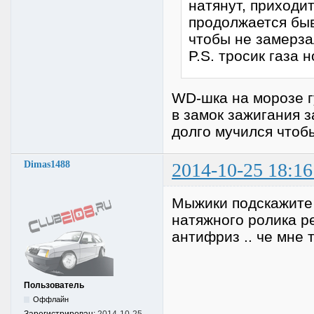
натянут, приходи
продолжается быв
чтобы не замерза
P.S. тросик газа 
WD-шка на морозе г
в замок зажигания з
долго мучился чтоб
Dimas1488
2014-10-25 18:16
Мыжики подскажите
натяжного ролика р
антифриз .. че мне 
Пользователь
Оффлайн
Зарегистрирован:
2014-10-25