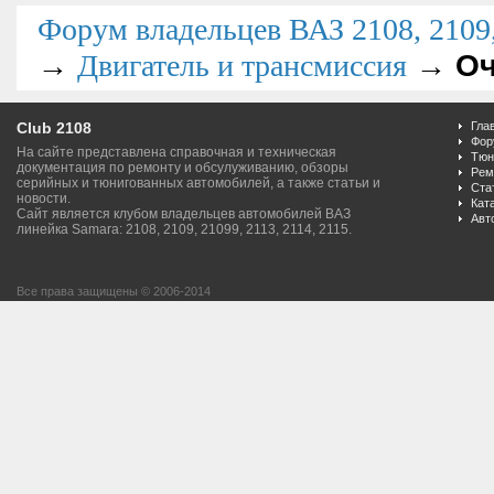
Форум владельцев ВАЗ 2108, 2109, 
→
→
Оч
Двигатель и трансмиссия
Club 2108
Гла
Фор
На сайте представлена справочная и техническая
Тюн
документация по ремонту и обсулуживанию, обзоры
Рем
серийных и тюнигованных автомобилей, а также статьи и
Ста
новости.
Кат
Сайт является клубом владельцев автомобилей ВАЗ
Авт
линейка Samara: 2108, 2109, 21099, 2113, 2114, 2115.
Все права защищены © 2006-2014