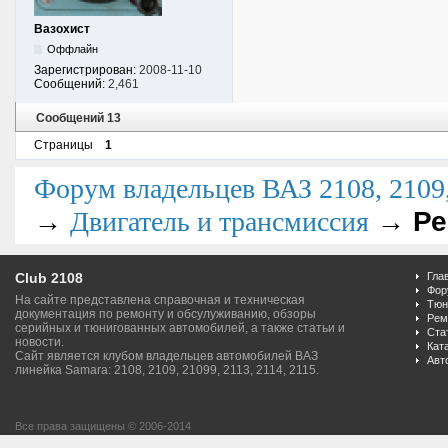
Вазохист
Оффлайн
Зарегистрирован:
2008-11-10
Сообщений:
2,461
Сообщений 13
Страницы
1
Форум владельцев ВАЗ 2108, 2109, 
→
→
Ре
Двигатель и трансмиссия
Club 2108
Гла
Фор
На сайте представлена справочная и техническая
Тюн
документация по ремонту и обсулуживанию, обзоры
Рем
серийных и тюнигованных автомобилей, а также статьи и
Ста
новости.
Кат
Сайт является клубом владельцев автомобилей ВАЗ
Авт
линейка Samara: 2108, 2109, 21099, 2113, 2114, 2115.
Все права защищены © 2006-2014