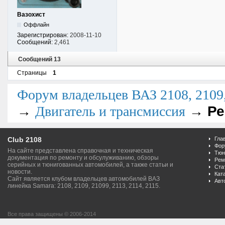
Вазохист
Оффлайн
Зарегистрирован:
2008-11-10
Сообщений:
2,461
Сообщений 13
Страницы
1
Форум владельцев ВАЗ 2108, 2109, 
→
→
Ре
Двигатель и трансмиссия
Club 2108
Гла
Фор
На сайте представлена справочная и техническая
Тюн
документация по ремонту и обсулуживанию, обзоры
Рем
серийных и тюнигованных автомобилей, а также статьи и
Ста
новости.
Кат
Сайт является клубом владельцев автомобилей ВАЗ
Авт
линейка Samara: 2108, 2109, 21099, 2113, 2114, 2115.
Все права защищены © 2006-2014