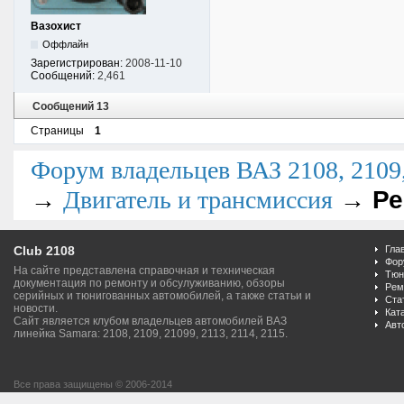
Вазохист
Оффлайн
Зарегистрирован:
2008-11-10
Сообщений:
2,461
Сообщений 13
Страницы
1
Форум владельцев ВАЗ 2108, 2109, 
→
→
Ре
Двигатель и трансмиссия
Club 2108
Гла
Фор
На сайте представлена справочная и техническая
Тюн
документация по ремонту и обсулуживанию, обзоры
Рем
серийных и тюнигованных автомобилей, а также статьи и
Ста
новости.
Кат
Сайт является клубом владельцев автомобилей ВАЗ
Авт
линейка Samara: 2108, 2109, 21099, 2113, 2114, 2115.
Все права защищены © 2006-2014