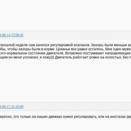
3-08-14 15:08:45
прошлой неделе сам занялся регулировкой клапанов. Зазоры были меньше р
бы, чтобы зазоры были в норме. Цоканье все равно осталось. Мне один мужик
 это нормальное состояние двигателя. Возможно постукивают направляющие
щем он меня успокоил, я езжу))) Двигатель работает ровно на холостых, без 
3-09-17 21:43:09
ересно, это только на наших движках нужно регулировать, или на инотазах г