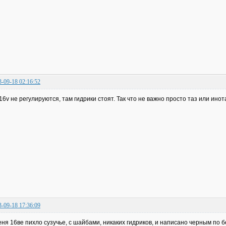
3-09-18 02:16:52
16v не регулируются, там гидрики стоят. Так что не важно просто таз или инот
3-09-18 17:36:09
еня 16ве пихло сузучье, с шайбами, никаких гидриков, и написано черным по 