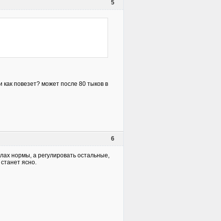
5
и как повезет? может после 80 тыков в
6
елах нормы, а регулировать остальные,
 станет ясно.