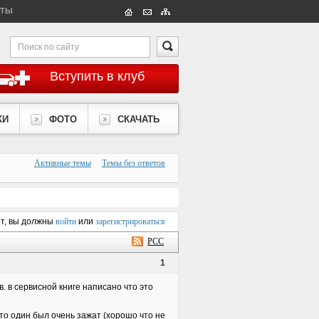
КТЫ
Вступить в клуб
КИ
ФОТО
СКАЧАТЬ
Активные темы
Темы без ответов
ет, вы должны
войти
или
зарегистрироваться
РСС
1
. в сервисной книге написано что это
то один был очень зажат (хорошо что не