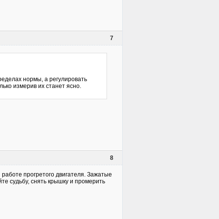
7
пределах нормы, а регулировать
лько измерив их станет ясно.
8
работе прогретого двигателя. Зажатые
те судьбу, снять крышку и промерить