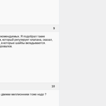
9
екомендуемых. Я подобрал такие
, который регулирует клапана, сказал,
, в которые шайбы вкладываются.
провалов.
10
де движки миллионники тоже надо ?