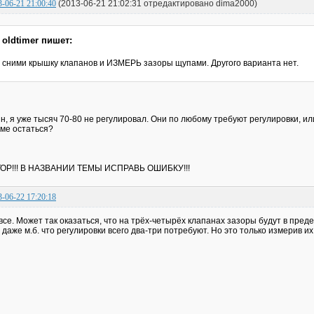
3-06-21 21:00:40
(2013-06-21 21:02:31 отредактировано dima2000)
oldtimer пишет:
сними крышку клапанов и ИЗМЕРЬ зазоры щупами. Другого варианта нет.
н, я уже тысяч 70-80 не регулировал. Они по любому требуют регулировки, ил
ме остаться?
ОР!!! В НАЗВАНИИ ТЕМЫ ИСПРАВЬ ОШИБКУ!!!
3-06-22 17:20:18
все. Может так оказаться, что на трёх-четырёх клапанах зазоры будут в пред
 даже м.б. что регулировки всего два-три потребуют. Но это только измерив их