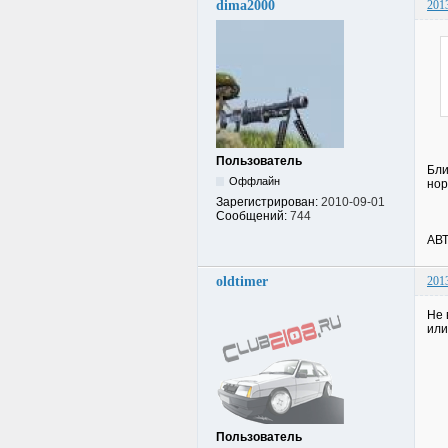
dima2000
201
Пользователь
Бли
Оффлайн
нор
Зарегистрирован:
2010-09-01
Сообщений:
744
АВТ
oldtimer
201
Не 
или
Пользователь