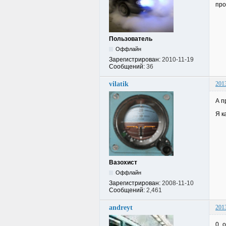
про
Пользователь
Оффлайн
Зарегистрирован:
2010-11-19
Сообщений:
36
vilatik
201
А п
Я к
Вазохист
Оффлайн
Зарегистрирован:
2008-11-10
Сообщений:
2,461
andreyt
201
0_о