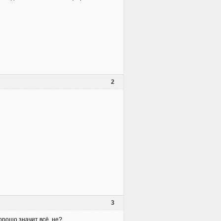
2
3
орошо значит всё, не?