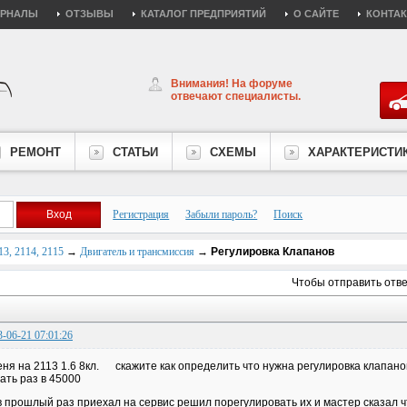
УРНАЛЫ
ОТЗЫВЫ
КАТАЛОГ ПРЕДПРИЯТИЙ
О САЙТЕ
КОНТА
Внимания! На форуме
отвечают специалисты.
РЕМОНТ
СТАТЬИ
СХЕМЫ
ХАРАКТЕРИСТИ
Регистрация
Забыли пароль?
Поиск
3, 2114, 2115
→
Двигатель и трансмиссия
→
Регулировка Клапанов
Чтобы отправить отв
3-06-21 07:01:26
еня на 2113 1.6 8кл. скажите как определить что нужна регулировка клапанов
ать раз в 45000
в прошлый раз приехал на сервис решил порегулировать их и мастер сказал ч