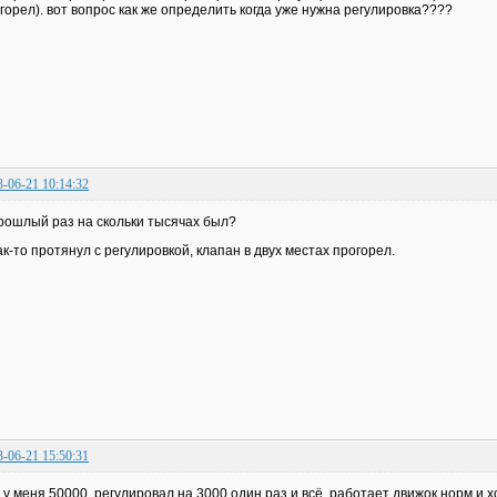
горел). вот вопрос как же определить когда уже нужна регулировка????
3-06-21 10:14:32
рошлый раз на скольки тысячах был?
ак-то протянул с регулировкой, клапан в двух местах прогорел.
3-06-21 15:50:31
 у меня 50000, регулировал на 3000 один раз и всё. работает движок норм и х