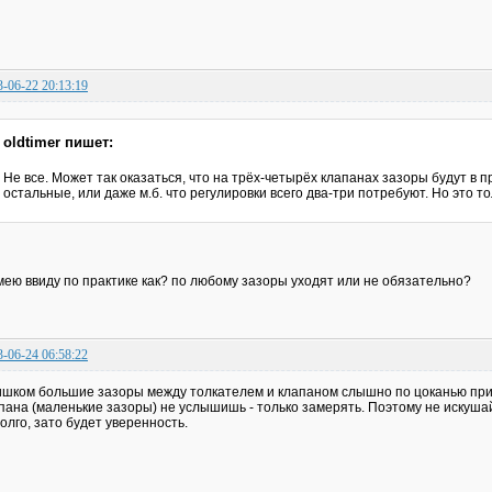
3-06-22 20:13:19
oldtimer пишет:
Не все. Может так оказаться, что на трёх-четырёх клапанах зазоры будут в 
остальные, или даже м.б. что регулировки всего два-три потребуют. Но это то
мею ввиду по практике как? по любому зазоры уходят или не обязательно?
3-06-24 06:58:22
шком большие зазоры между толкателем и клапаном слышно по цоканью при 
пана (маленькие зазоры) не услышишь - только замерять. Поэтому не искушай
олго, зато будет уверенность.