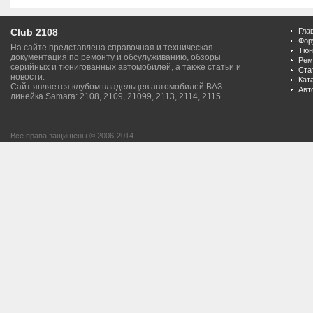
Club 2108
Гла
Фор
На сайте представлена справочная и техническая
Тюн
документация по ремонту и обсулуживанию, обзоры
Рем
серийных и тюнигованных автомобилей, а также статьи и
Ста
новости.
Кат
Сайт является клубом владельцев автомобилей ВАЗ
Авт
линейка Samara: 2108, 2109, 21099, 2113, 2114, 2115.
Все права защищены © 2006-2014