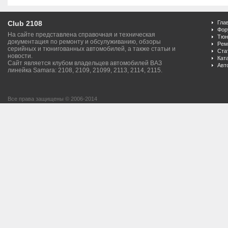
Club 2108
Гла
Фор
На сайте представлена справочная и техническая
Тюн
документация по ремонту и обсулуживанию, обзоры
Рем
серийных и тюнигованных автомобилей, а также статьи и
Ста
новости.
Кат
Сайт является клубом владельцев автомобилей ВАЗ
Авт
линейка Samara: 2108, 2109, 21099, 2113, 2114, 2115.
Все права защищены © 2006-2014