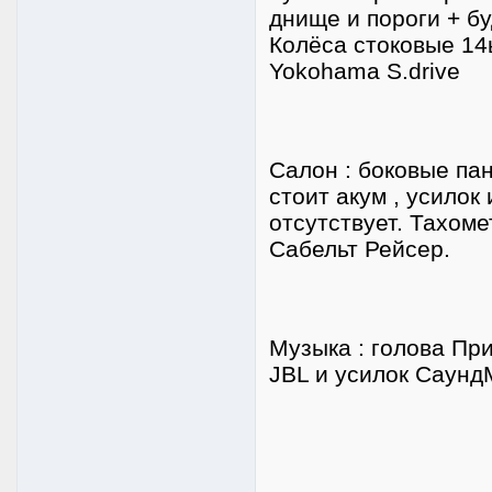
днище и пороги + б
Колёса стоковые 14
Yokohama S.drive
Салон : боковые па
стоит акум , усилок
отсутствует. Тахом
Сабельт Рейсер.
Музыка : голова Пр
JBL и усилок Саун