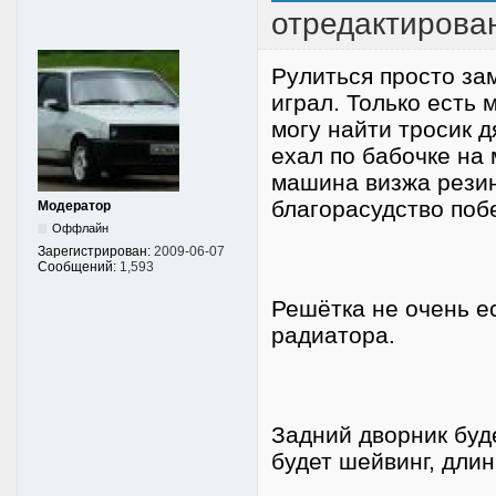
отредактирова
Рулиться просто за
играл. Только есть 
могу найти тросик д
ехал по бабочке на 
машина визжа резин
благорасудство побе
Модератор
Оффлайн
Зарегистрирован:
2009-06-07
Сообщений:
1,593
Решётка не очень е
радиатора.
Задний дворник буд
будет шейвинг, дли