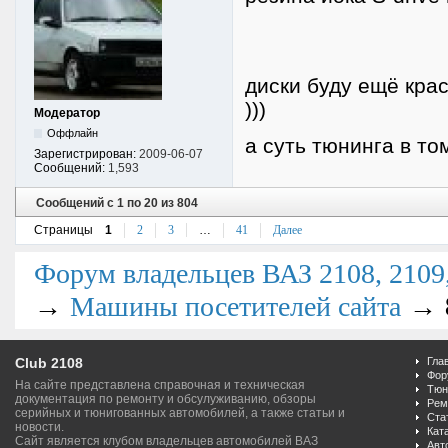
диски буду ещё крас
)))
Модератор
Оффлайн
а суть тюнинга в то
Зарегистрирован:
2009-06-07
Сообщений:
1,593
Сообщений с 1 по 20 из 804
Страницы
1
2
3
…
41
Далее
Форум владельцев ВАЗ 2108, 2109, 
→
→
Машины посетителей сайта
Club 2108
Гла
Фор
На сайте представлена справочная и техническая
Тюн
документация по ремонту и обсулуживанию, обзоры
Рем
серийных и тюнигованных автомобилей, а также статьи и
Ста
новости.
Кат
Сайт является клубом владельцев автомобилей ВАЗ
Авт