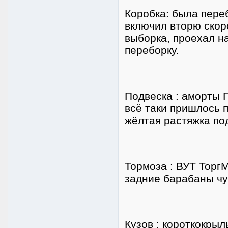
Коробка: была переб
включил вторю скоро
выборка, проехал на
переборку.
Подвеска : аморты П
всё таки пришлось 
жёлтая растяжка под
Тормоза : ВУТ Тор
задние барабаны ч
Кузов : короткокры