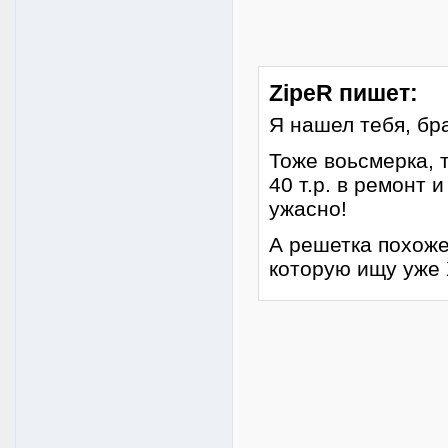
ZipeR пишет:
Я нашел тебя, бра
Тоже воьсмерка, т
40 т.р. в ремонт 
ужасно!
А решетка похоже
которую ищу уже Х