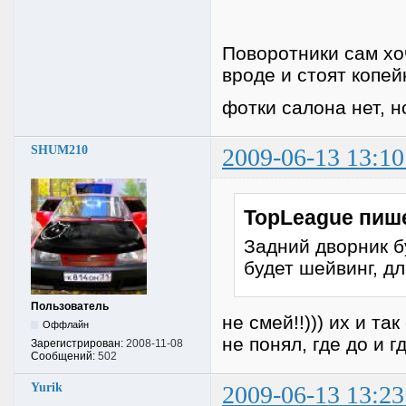
Поворотники сам хоч
вроде и стоят копейк
фотки салона нет, но
SHUM210
2009-06-13 13:10
TopLeague пиш
Задний дворник б
будет шейвинг, д
Пользователь
не смей!!))) их и та
Оффлайн
не понял, где до и 
Зарегистрирован:
2008-11-08
Сообщений:
502
Yurik
2009-06-13 13:23