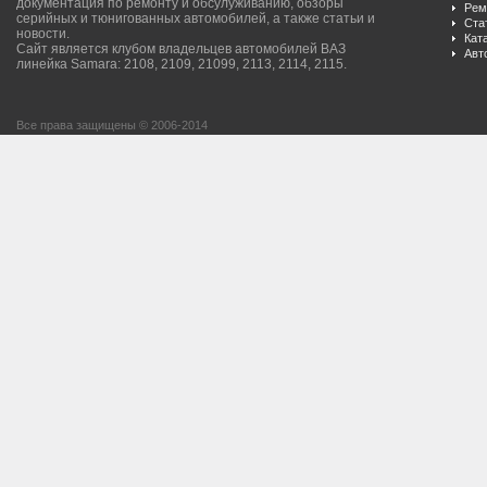
документация по ремонту и обсулуживанию, обзоры
Рем
серийных и тюнигованных автомобилей, а также статьи и
Ста
новости.
Кат
Сайт является клубом владельцев автомобилей ВАЗ
Авт
линейка Samara: 2108, 2109, 21099, 2113, 2114, 2115.
Все права защищены © 2006-2014