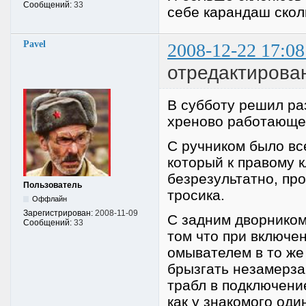
Сообщений:
33
себе карандаш скол
Pavel
2008-12-22 17:08
отредактирован
В субботу решил ра
хреново работающег
С ручником было вс
который к правому 
безрезультатно, пр
Пользователь
тросика.
Оффлайн
Зарегистрирован:
2008-11-09
С задним дворником
Сообщений:
33
том что при включе
омывателем в то же
брызгать незамерза
трабл в подключение
как у знакомого оди