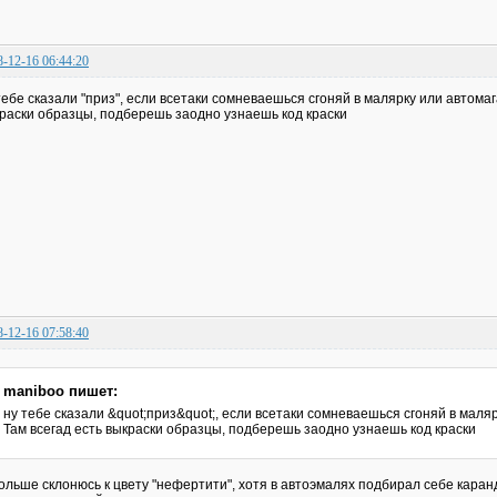
8-12-16 06:44:20
тебе сказали "приз", если всетаки сомневаешься сгоняй в малярку или автомаг
раски образцы, подберешь заодно узнаешь код краски
8-12-16 07:58:40
maniboo пишет:
ну тебе сказали &quot;приз&quot;, если всетаки сомневаешься сгоняй в маля
Там всегад есть выкраски образцы, подберешь заодно узнаешь код краски
ольше склонюсь к цвету "нефертити", хотя в автоэмалях подбирал себе кара