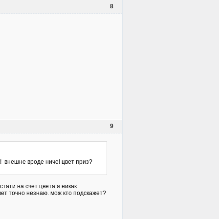
8
9
г! внешне вроде ниче! цвет приз?
стати на счет цвета я никак
цвет точно незнаю. мож кто подскажет?