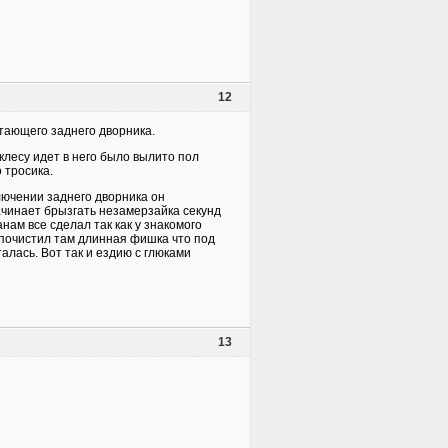
12
тающего заднего дворника.
клесу идет в него было вылито пол
 тросика.
лючении заднего дворника он
ачинает брызгать незамерзайка секунд
нам все сделал так как у знакомого
 почистил там длинная фишка что под
лась. Вот так и ездию с глюками
13