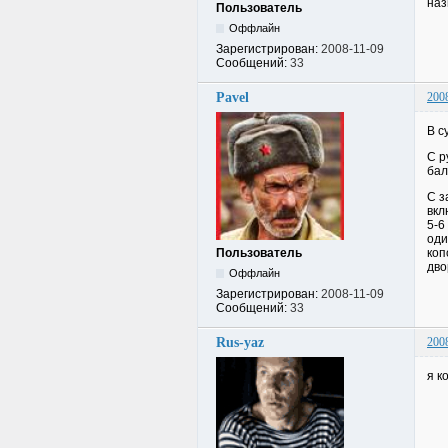
наз
Пользователь
Оффлайн
Зарегистрирован:
2008-11-09
Сообщений:
33
Pavel
200
В с
С р
бал
С з
вкл
5-6
оди
Пользователь
коп
дво
Оффлайн
Зарегистрирован:
2008-11-09
Сообщений:
33
Rus-yaz
200
я к