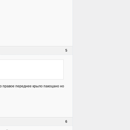
5
ко правое переднее крыло пакоцано но
6