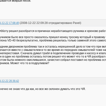
ывается мокрый песок.
8-12-22 17:08:49
(2008-12-22 22:09:28 отредактировано Pavel)
убботу решил разобратся в причинах неработающего ручника и хреново рабо
учником было все просто оказалось пришел конец тросику который к правому 
лона VD-40 безрезультатно, проблема решилась только заменой этого самого
адним дворником проблема так и осталась нерешенной дело в том что при вк
ючается вместе с омывателем в то же время из передних омывателей тоже н
 неперестовая. Сначала думал трабл в подключение проводки к насосу и клапа
н в один но проблема осталась потом решил что может что то в ЧЯ разобрал
отом была немного окислившаяся, зачистил собрал поставил но проблема оста
рников. Может что то в подруливом?
8-12-22 20:36:42
онечно не знаю что да как, но все же склонен думать что это ЧЯ.