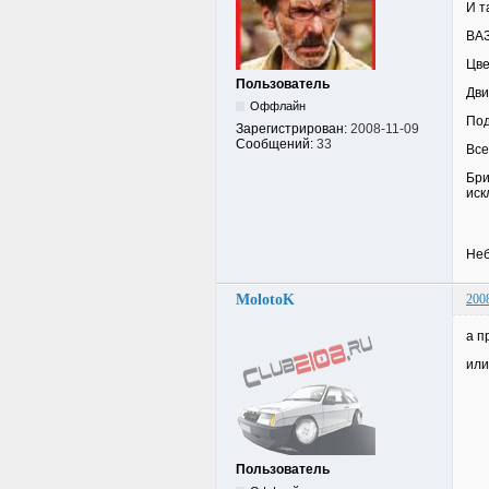
И т
ВАЗ
Цве
Пользователь
Дви
Оффлайн
Под
Зарегистрирован:
2008-11-09
Сообщений:
33
Все
Бри
иск
Неб
MolotoK
200
а п
или
Пользователь