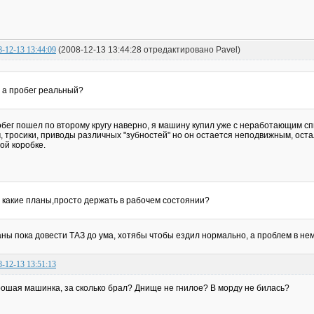
8-12-13 13:44:09
(2008-12-13 13:44:28 отредактировано Pavel)
а пробег реальный?
бег пошел по второму кругу наверно, я машину купил уже с неработающим сп
, тросики, приводы различных "зубностей" но он остается неподвижным, ост
ой коробке.
какие планы,просто держать в рабочем состоянии?
ны пока довести ТАЗ до ума, хотябы чтобы ездил нормально, а проблем в нем
8-12-13 13:51:13
ошая машинка, за сколько брал? Днище не гнилое? В морду не билась?