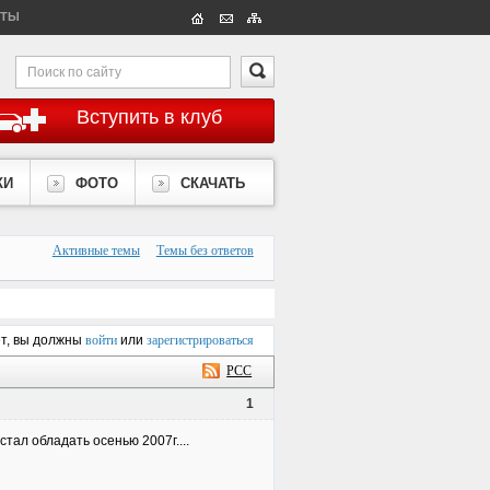
КТЫ
Вступить в клуб
КИ
ФОТО
СКАЧАТЬ
Активные темы
Темы без ответов
ет, вы должны
войти
или
зарегистрироваться
РСС
1
тал обладать осенью 2007г....