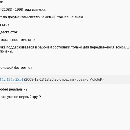
ак:
-21083 - 1998 года выпуска.
т по документам светло бежевый, точнее не знаю.
г сток
веска сток
 остальное тоже сток
чка поддерживается в рабочем состоянии только для передвижения, гонки, ш
лючены.
ольшой фотоотчет
8-12-13 13:25:51
(2008-12-13 13:26:20 отредактировано MolotoK)
робег реальный?
 это уже не первый круг?