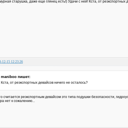
мурная старушка, даже еще глянец есть!) Удачи с ней! Кста, от реэкспортных 
8-12-15 12:23:26
maniboo пишет:
Кста, от реэкспортных девайсов ничего не осталось?
то считается реэкспортным девайсом это типа подушки безопасности, гидроус
ра нет к сожалению...