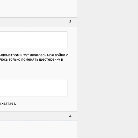
3
идометром и тут началась моя война с
алось только поменять шестеренку в
 хватает.
4