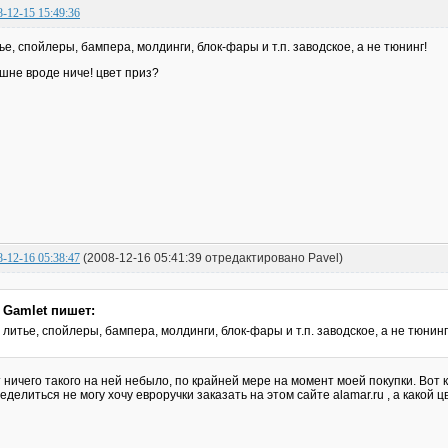
8-12-15 15:49:36
ье, спойлеры, бампера, молдинги, блок-фары и т.п. заводское, а не тюнинг!
шне вроде ниче! цвет приз?
8-12-16 05:38:47
(2008-12-16 05:41:39 отредактировано Pavel)
Gamlet пишет:
литье, спойлеры, бампера, молдинги, блок-фары и т.п. заводское, а не тюнин
 ничего такого на ней небыло, по крайней мере на момент моей покупки. Вот к
еделиться не могу хочу евроручки заказать на этом сайте alamar.ru , а какой 