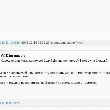
8-12-13 16:06:10
(2008-12-16 05:35:29 отредактировано Pavel)
V@D1m пишет:
Хорошая машинка, за сколько брал? Днище не гнилое? В морду не билась?
л за 57 килорублей, днищем кстати надо заниматься, в морду не билать толь
 еще старый хозяин.
кстати машина реэкспортная из Эстонии по этому немного тормозит.
8-12-15 09:18:35