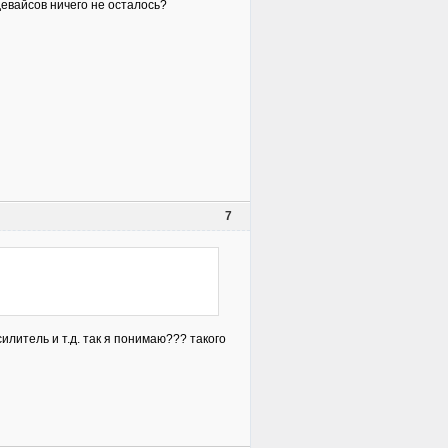
девайсов ничего не осталось?
7
илитель и т.д. так я понимаю??? такого