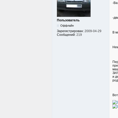
-Ва
-дв
Пользователь
Оффлайн
Зарегистрирован:
2009-04-29
В м
Сообщений:
219
Нем
Пер
пре
маш
ЗИЛ
и д
род
Вот