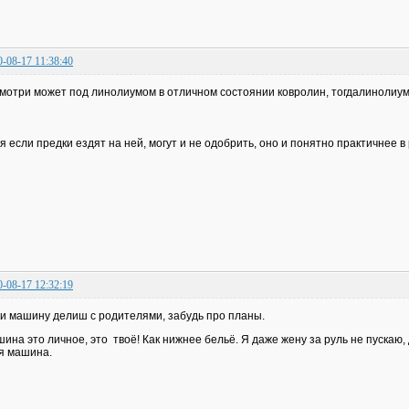
0-08-17 11:38:40
мотри может под линолиумом в отличном состоянии ковролин, тогдалинолиум 
я если предки ездят на ней, могут и не одобрить, оно и понятно практичнее в
0-08-17 12:32:19
и машину делиш с родителями, забудь про планы.
ина это личное, это твоё! Как нижнее бельё. Я даже жену за руль не пускаю, 
я машина.