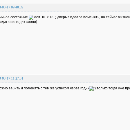
0-08-17 09:40:39
ичное состояние
) дверь в идеале поменять, но сейчас жизне
здит еще годик смело)
0-08-17 11:27:31
ожно забить и поменять с тем же успехом через годик
только тогда уже пр