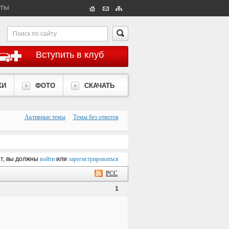
КТЫ
Вступить в клуб
КИ
ФОТО
СКАЧАТЬ
Активные темы
Темы без ответов
ет, вы должны
войти
или
зарегистрироваться
РСС
1