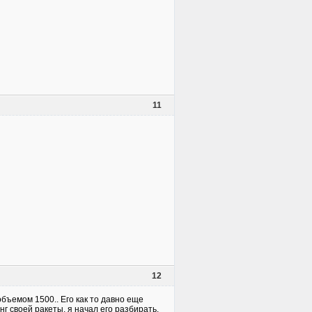
11
12
объемом 1500.. Его как то давно еще
нг своей ракеты, я начал его разбирать.