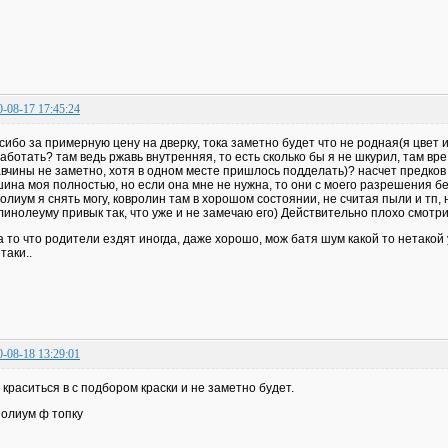
0-08-17 17:45:24
сибо за примерную цену на дверку, тока заметно будет что не родная(я цвет име
аботать? там ведь ржавь внутренняя, то есть сколько бы я не шкурил, там вре
вчины не заметно, хотя в одном месте пришлось подделать)? насчет предков 
ина моя полностью, но если она мне не нужна, то они с моего разрешения бер
олиум я снять могу, ковролин там в хорошом состоянии, не считая пыли и тп, 
 линолеуму привык так, что уже и не замечаю его) Действительно плохо смотр
а то что родители ездят иногда, даже хорошо, мож батя шум какой то нетакой
 таки..
0-08-18 13:29:01
 краситься в с подбором краски и не заметно будет.
олиум ф топку