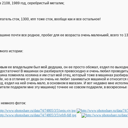
з 2108, 1989 год, серебристый металик;
игатель сток, 1300, кпп тоже сток, вообще как и все остальное!
ашине почти все родное, пробег для ее возраста очень маленький, всего то 1
ного истории:
вым ее владельцем был мой дедушка, он ее просто обожал, ездил по выходны
достаточно! В машинах он разбирался превосходно и очень любил проводить в
ина поменяла хозяина и им стал мой отец, который тоже в машинах разбирае
е, но в отличие от деда он очень не любит заниматься машиной и относится к 
ед, ездил на ней очень мало, в основном в магазин. И вот недавно мне исполни
ители подарили мне эту машинку) точнее не совсем подарили, в воскресенье 
 немного фоток: