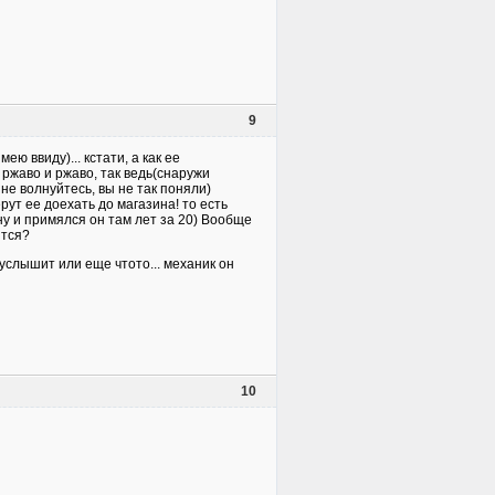
9
ю ввиду)... кстати, а как ее
 ржаво и ржаво, так ведь(снаружи
не волнуйтесь, вы не так поняли)
ут ее доехать до магазина! то есть
ну и примялся он там лет за 20) Вообще
ится?
 услышит или еще чтото... механик он
10