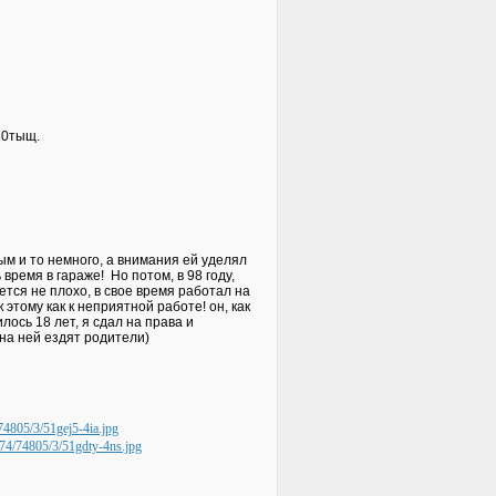
30тыщ.
м и то немного, а внимания ей уделял
ремя в гараже! Но потом, в 98 году,
тся не плохо, в свое время работал на
этому как к неприятной работе! он, как
лось 18 лет, я сдал на права и
на ней ездят родители)