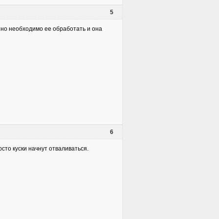
5
нно необходимо ее обработать и она
6
осто куски начнут отваливаться.