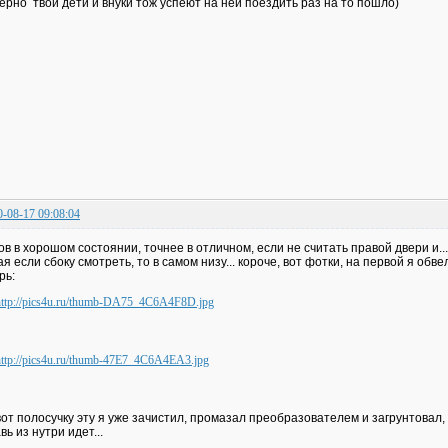
ерно твои дети и внуки тож успеют на ней поездить раз на то пошло)
0-08-17 09:08:04
ов в хорошом состоянии, точнее в отличном, если не считать правой двери и..
ая если сбоку смотреть, то в самом низу... короче, вот фотки, на первой я обве
рь:
вот полосучку эту я уже зачистил, промазал преобразователем и загрунтовал, 
вь из нутри идет...