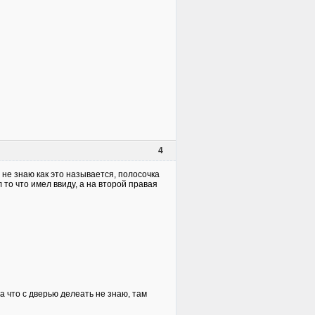
4
. не знаю как это называется, полосочка
л то что имел ввиду, а на второй правая
а что с дверью делеать не знаю, там