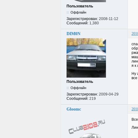
Пользователь
Оффлайн
Зарегистрирован:
2008-11-12
Сообщений:
1,380
DIM0N
201
спа
обр
ржа
маш
лин
я к
Ну 
все
Пользователь
Оффлайн
Зарегистрирован:
2009-04-29
Сообщений:
219
Gloomc
201
Все
Лин