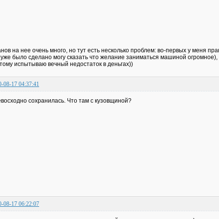
нов на нее очень много, но тут есть несколько проблем: во-первых у меня пр
 уже было сделано могу сказать что желание заниматься машиной огромное), и
тому испытываю вечный недостаток в деньгах))
0-08-17 04:37:41
восходно сохранилась. Что там с кузовщиной?
0-08-17 06:22:07