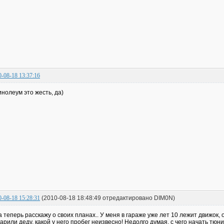
0-08-18 13:37:16
инолеум это жесть, да)
0-08-18 15:28:31
(2010-08-18 18:48:49 отредактировано DIM0N)
а теперь расскажу о своих планах.. У меня в гараже уже лет 10 лежит движок, 
арили деду, какой у него пробег неизвесно! Недолго думая, с чего начать тюни