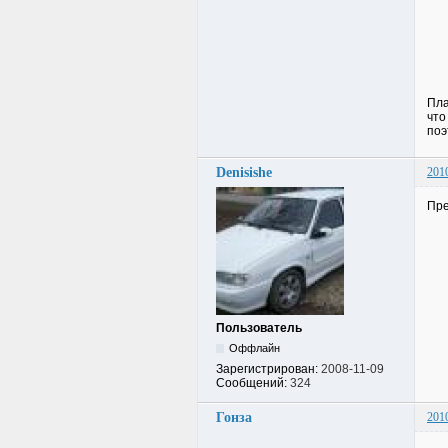
Пла
что
поэ
Denisishe
201
Пре
Пользователь
Оффлайн
Зарегистрирован:
2008-11-09
Сообщений:
324
Гонза
201