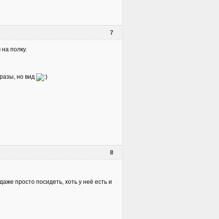
7
на полку.
 разы, но вид
8
даже просто посидеть, хоть у неё есть и