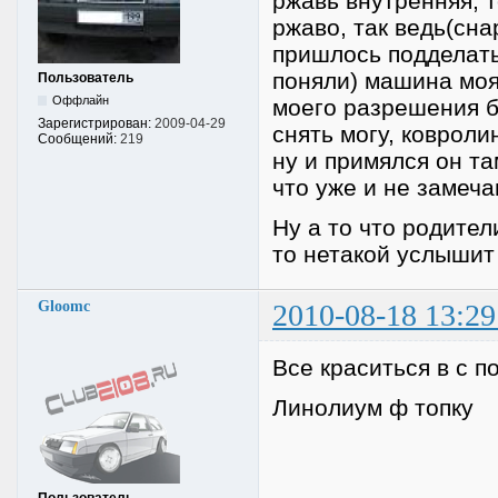
ржавь внутренняя, т
ржаво, так ведь(сн
пришлось подделать)
поняли) машина моя 
Пользователь
Оффлайн
моего разрешения б
Зарегистрирован:
2009-04-29
снять могу, ковроли
Сообщений:
219
ну и примялся он та
что уже и не замеч
Ну а то что родител
то нетакой услышит 
Gloomc
2010-08-18 13:29
Все краситься в с п
Линолиум ф топку