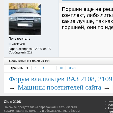
Поршни еще не реши
комплект, либо литы
какие лучше, так к
поршней, они по ид
Пользователь
Оффлайн
Зарегистрирован:
2009-04-29
Сообщений:
219
Сообщений с 1 по 20 из 191
Страницы
1
2
3
…
10
Далее
Форум владельцев ВАЗ 2108, 2109, 
→
→
Машины посетителей сайта
Club 2108
Гла
Фор
На сайте представлена справочная и техническая
Тюн
документация по ремонту и обсулуживанию, обзоры
Рем