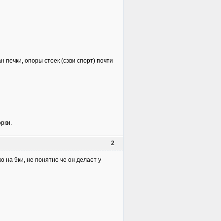
 печки, опоры стоек (сэви спорт) почти
борки.
2
о на 9ки, не понятно че он делает у