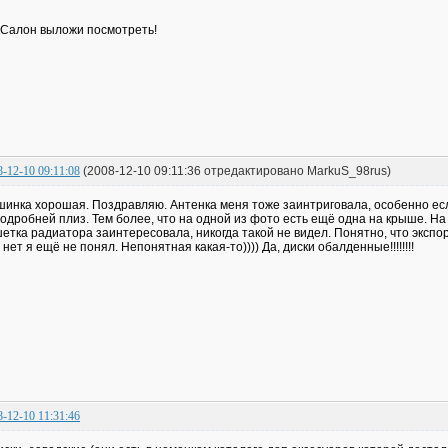
 Салон выложи посмотреть!
8-12-10 09:11:08
(2008-12-10 09:11:36 отредактировано MarkuS_98rus)
инка хорошая. Поздравляю. Антенка меня тоже заинтриговала, особенно если
одробней плиз. Тем более, что на одной из фото есть ещё одна на крыше. На 
етка радиатора заинтересовала, никогда такой не видел. Понятно, что эксп
 нет я ещё не понял. Непонятная какая-то)))) Да, диски обалденные!!!!!!!!
8-12-10 11:31:46