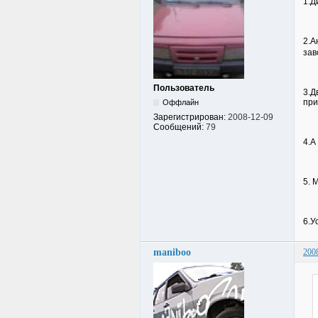
1.Д
2.А
зав
Пользователь
3.Д
при
Оффлайн
Зарегистрирован:
2008-12-09
Сообщений:
79
4.А
5. 
6.У
maniboo
200