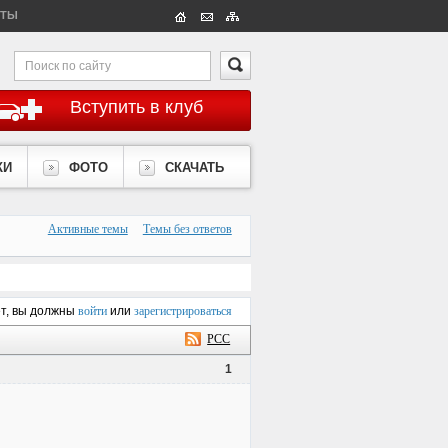
КТЫ
Вступить в клуб
КИ
ФОТО
СКАЧАТЬ
Активные темы
Темы без ответов
ет, вы должны
войти
или
зарегистрироваться
РСС
1