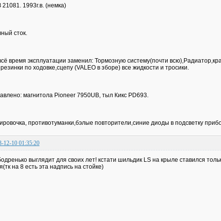
 21081. 1993г.в. (немка)
ный сток.
всё время эксплуатации заменил: Тормозную систему(почти всю),Радиатор,кран
 резинки по ходовке,сцепу (VALEO в зборе) все жидкости и тросики.
авлено: магнитола Pioneer 7950UB, тыл Кикс PD693.
ировочка, противотуманки,бэлые повторители,синие диоды в подсветку при
8-12-10 01:35:20
бодренько выглядит для своих лет! кстати шильдик LS на крыле ставился тольк
я(тк на 8 есть эта надпись на стойке)