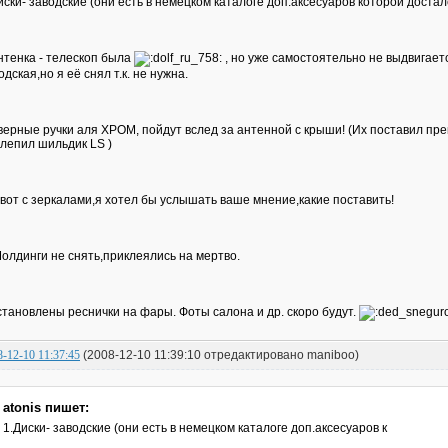
иски- заводские (они есть в немецком каталоге доп.аксесуаров которой достал
нтенка - телескоп была
, но уже самостоятельно не выдвигаетс
одская,но я её снял т.к. не нужна.
верные ручки аля ХРОМ, пойдут вслед за антенной с крыши! (Их поставил пр
лепил шильдик LS )
 вот с зеркалами,я хотел бы услышать ваше мнение,какие поставить!
Молдинги не снять,приклеялись на мертво.
становлены реснички на фары. Фоты салона и др. скоро будут.
8-12-10 11:37:45
(2008-12-10 11:39:10 отредактировано maniboo)
atonis пишет:
1.Диски- заводские (они есть в немецком каталоге доп.аксесуаров к