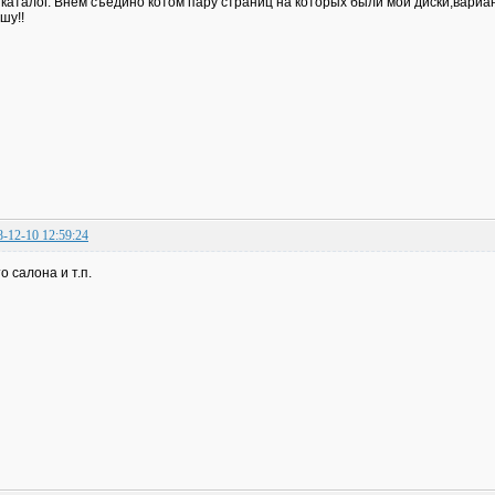
 каталог. Внем съедино котом пару страниц на которых были мои диски,вариа
шу!!
8-12-10 12:59:24
о салона и т.п.