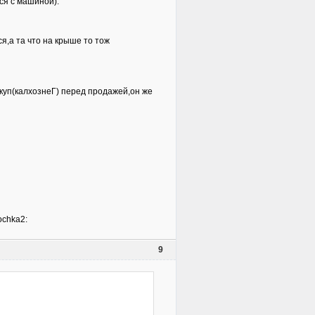
ся с машиной).
я,а та что на крыше то тож
екуп(калхознеГ) перед продажей,он же
9