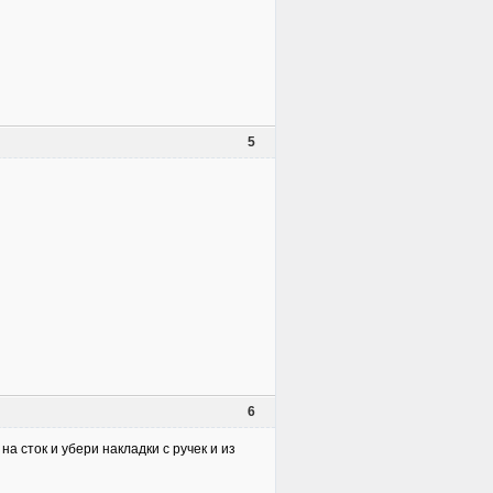
5
6
на сток и убери накладки с ручек и из