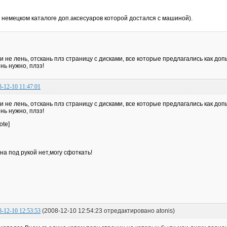
немецком каталоге доп.аксесуаров которой достался с машиной).
и не лень, отскань плз страницу с дисками, все которые предлагались как допы
нь нужно, плзз!
8-12-10 11:47:01
и не лень, отскань плз страницу с дисками, все которые предлагались как допы
нь нужно, плзз!
ote]
на под рукой нет,могу сфоткать!
8-12-10 12:53:53
(2008-12-10 12:54:23 отредактировано atonis)