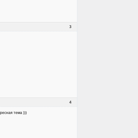
3
4
ресная тема )))