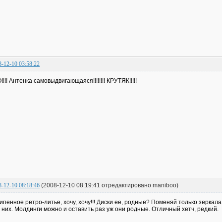
8-12-10 03:58:22
!!!! Антенка самовыдвигающаяся!!!!!!!! КРУТЯК!!!!!
8-12-10 08:18:46
(2008-12-10 08:19:41 отредактировано maniboo)
ипенное ретро-литье, хочу, хочу!!! Диски ее, родные? Поменяй только зеркала 
 них. Молдинги можно и оставить раз уж они родные. Отличный хетч, редкий.