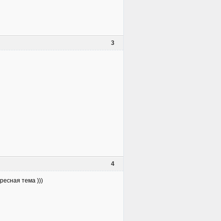
3
4
ресная тема )))