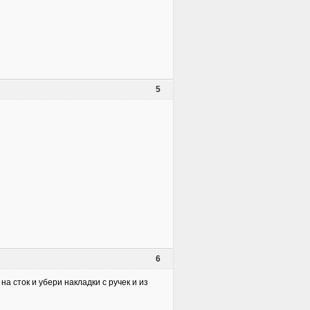
5
6
на сток и убери накладки с ручек и из