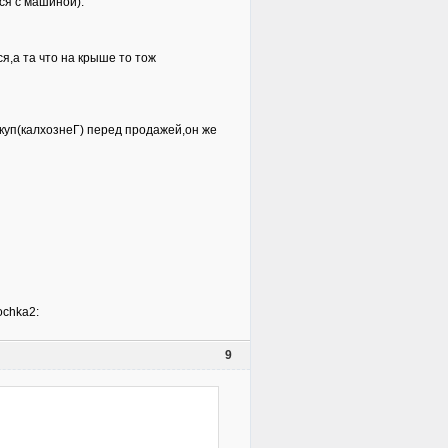
ся с машиной).
я,а та что на крыше то тож
екуп(калхознеГ) перед продажей,он же
9