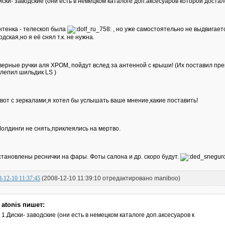
иски- заводские (они есть в немецком каталоге доп.аксесуаров которой достал
нтенка - телескоп была
, но уже самостоятельно не выдвигаетс
одская,но я её снял т.к. не нужна.
верные ручки аля ХРОМ, пойдут вслед за антенной с крыши! (Их поставил пр
лепил шильдик LS )
 вот с зеркалами,я хотел бы услышать ваше мнение,какие поставить!
Молдинги не снять,приклеялись на мертво.
становлены реснички на фары. Фоты салона и др. скоро будут.
8-12-10 11:37:45
(2008-12-10 11:39:10 отредактировано maniboo)
atonis пишет:
1.Диски- заводские (они есть в немецком каталоге доп.аксесуаров к