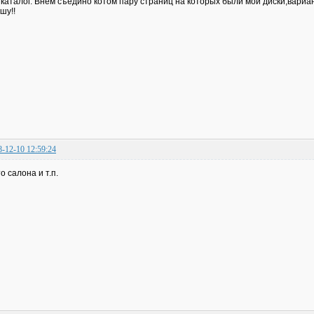
 каталог. Внем съедино котом пару страниц на которых были мои диски,вариа
шу!!
8-12-10 12:59:24
о салона и т.п.