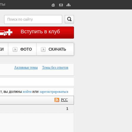
КТЫ
Вступить в клуб
КИ
ФОТО
СКАЧАТЬ
Активные темы
Темы без ответов
ет, вы должны
войти
или
зарегистрироваться
РСС
1