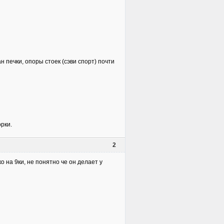
 печки, опоры стоек (сэви спорт) почти
борки.
2
о на 9ки, не понятно че он делает у