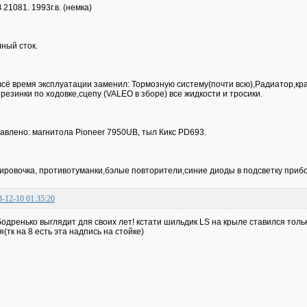
 21081. 1993г.в. (немка)
ный сток.
всё время эксплуатации заменил: Тормозную систему(почти всю),Радиатор,кран
 резинки по ходовке,сцепу (VALEO в зборе) все жидкости и тросики.
авлено: магнитола Pioneer 7950UB, тыл Кикс PD693.
ировочка, противотуманки,бэлые повторители,синие диоды в подсветку при
8-12-10 01:35:20
бодренько выглядит для своих лет! кстати шильдик LS на крыле ставился тольк
я(тк на 8 есть эта надпись на стойке)