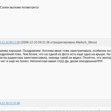
 Салон выложи посмотреть!
8-12-10 09:11:08
(2008-12-10 09:11:36 отредактировано MarkuS_98rus)
инка хорошая. Поздравляю. Антенка меня тоже заинтриговала, особенно если
одробней плиз. Тем более, что на одной из фото есть ещё одна на крыше. На 
етка радиатора заинтересовала, никогда такой не видел. Понятно, что эксп
 нет я ещё не понял. Непонятная какая-то)))) Да, диски обалденные!!!!!!!!
8-12-10 11:31:46