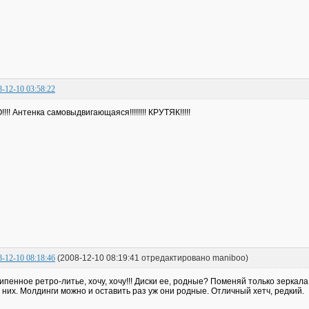
8-12-10 03:58:22
!!!! Антенка самовыдвигающаяся!!!!!!!! КРУТЯК!!!!!
8-12-10 08:18:46
(2008-12-10 08:19:41 отредактировано maniboo)
ипенное ретро-литье, хочу, хочу!!! Диски ее, родные? Поменяй только зеркала 
 них. Молдинги можно и оставить раз уж они родные. Отличный хетч, редкий.