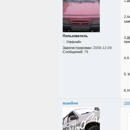
1.Д
2.А
зав
Пользователь
3.Д
при
Оффлайн
Зарегистрирован:
2008-12-09
Сообщений:
79
4.А
5. 
6.У
maniboo
200