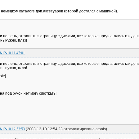
немецком каталоге доп.аксесуаров которой достался с машиной).
и не лень, отскань плз страницу с дисками, все которые предлагались как допы
нь нужно, плзз!
8-12-10 11:47:01
и не лень, отскань плз страницу с дисками, все которые предлагались как допы
нь нужно, плзз!
ote]
на под рукой нет,могу сфоткать!
8-12-10 12:53:53
(2008-12-10 12:54:23 отредактировано atonis)