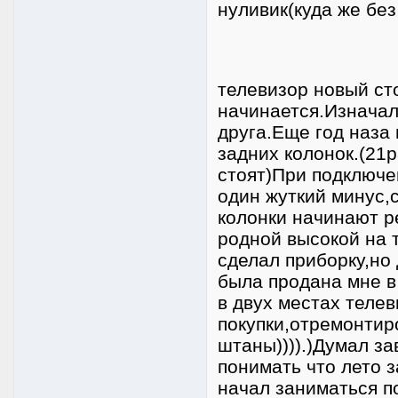
нуливик(куда же без 
телевизор новый ст
начинается.Изначал
друга.Еще год наза 
задних колонок.(21
стоят)При подключе
один жуткий минус,
колонки начинают р
родной высокой на 
сделал приборку,но
была продана мне в
в двух местах теле
покупки,отремонтир
штаны)))).)Думал за
понимать что лето з
начал заниматься п