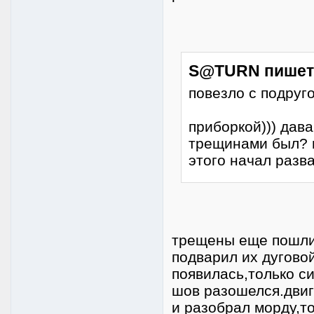
S@TURN пишет
повезло с подруг
приборкой))) дава
трещинами был? м
этого начал разва
трещены еще пошли 
подварил их дугово
появилась,только с
шов разошелся.двига
и разобрал морду,т