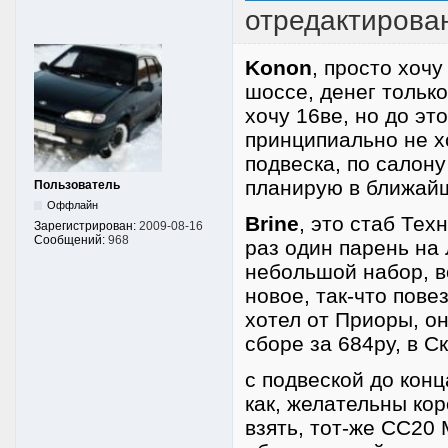
отредактирован
Konon
, просто хоч
шоссе, денег только
хочу 16ве, но до эт
принципиально не хо
подвеска, по салону
планирую в ближай
Пользователь
Оффлайн
Brine
, это стаб Тех
Зарегистрирован:
2009-08-16
Сообщений:
968
раз один парень на 
небольшой набор, в
новое, так-что пове
хотел от Приоры, он
сборе за 684ру, в С
с подвеской до конц
как, желательны кор
взять, тот-же СС20 М