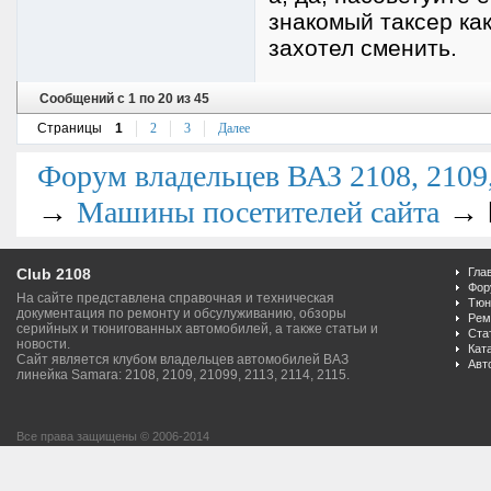
знакомый таксер как
захотел сменить.
Сообщений с 1 по 20 из 45
Страницы
1
2
3
Далее
Форум владельцев ВАЗ 2108, 2109, 
→
→
Машины посетителей сайта
Club 2108
Гла
Фор
На сайте представлена справочная и техническая
Тюн
документация по ремонту и обсулуживанию, обзоры
Рем
серийных и тюнигованных автомобилей, а также статьи и
Ста
новости.
Кат
Сайт является клубом владельцев автомобилей ВАЗ
Авт
линейка Samara: 2108, 2109, 21099, 2113, 2114, 2115.
Все права защищены © 2006-2014