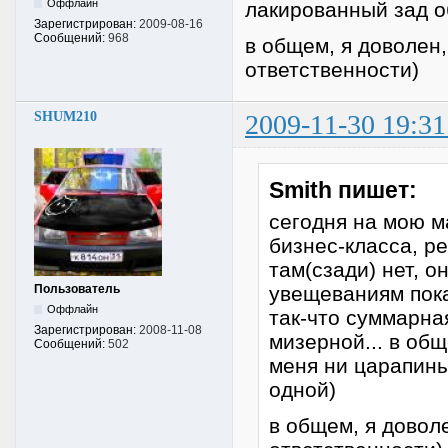
Оффлайн
лакированный зад о
Зарегистрирован:
2009-08-16
Сообщений:
968
в общем, я доволен
ответственности)
SHUM210
2009-11-30 19:31
Smith пишет:
сегодня на мою м
бизнес-класса, р
там(сзади) нет, о
Пользователь
увещеваниям пока
Оффлайн
так-что суммарна
Зарегистрирован:
2008-11-08
мизерной... в об
Сообщений:
502
меня ни царапины
одной)
в общем, я довол