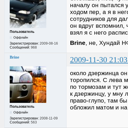
началу он пытался у
ходом пер, а я в не
сотрудников для да
он вдруг вспомнил, 
взял я с него распи
Пользователь
Оффлайн
Brine
, не, Хундай Н
Зарегистрирован:
2009-08-16
Сообщений:
968
Brine
2009-11-30 21:03
около дзержинца он 
торопился. С лева м
по тормозам и тут ж
к дзержинцу, у мну 
право-глупо, там бы
обложил матом и на 
Пользователь
Оффлайн
Зарегистрирован:
2008-11-09
Сообщений:
563