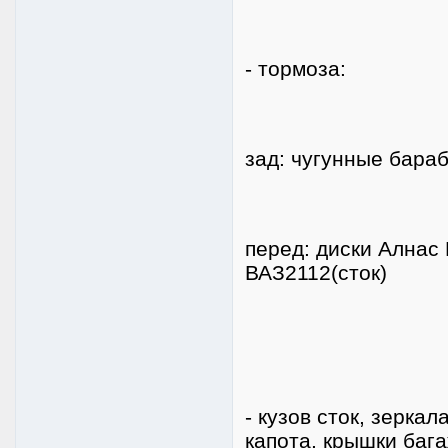
- тормоза:
зад: чугунные бараба
перед: диски Алнас 
ВАЗ2112(сток)
- кузов сток, зерка
капота, крышки баг