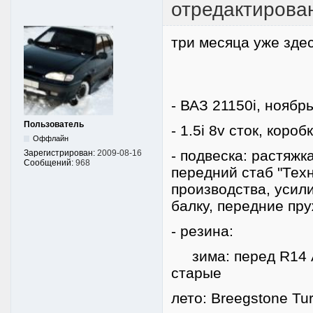
отредактирован
три месяца уже здес
- ВАЗ 21150i, ноябрь
Пользователь
- 1.5i 8v сток, коро
Оффлайн
- подвеска: растяжк
Зарегистрирован:
2009-08-16
Сообщений:
968
передний стаб "Техн
производства, усил
балку, передние пр
- резина:
зима: перед R14 Ам
старые
лето: Breegstone Tu