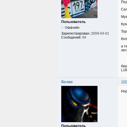
Под
Сал
Муз
Пользователь
Куз
Оффлайн
Тор
Зарегистрирован:
2009-04-01
Сообщений:
94
Кол
а т
лет
бюд
L18
Колян
200
Нор
Пользователь