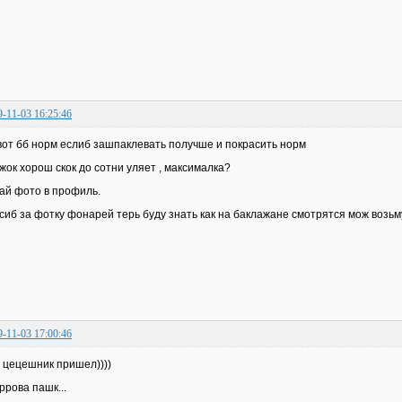
9-11-03 16:25:46
вот бб норм еслиб зашпаклевать получше и покрасить норм
жок хорош скок до сотни уляет , максималка?
ай фото в профиль.
сиб за фотку фонарей терь буду знать как на баклажане смотрятся мож возьму
9-11-03 17:00:46
 цецешник пришел))))
ррова пашк...