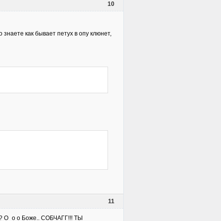
10
о знаете как бывает петух в опу клюнет,
11
 ? О_о о Боже.. СОБЧАГГ!!! ТЫ