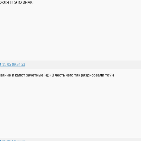
КЛЯТ!! ЭТО ЗНАК!!
9-11-05 09:34:22
вание и капот зачетные!))))) В честь чего так разрисовали то?))