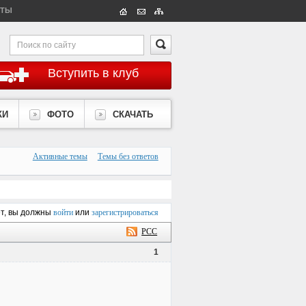
КТЫ
Вступить в клуб
КИ
ФОТО
СКАЧАТЬ
Активные темы
Темы без ответов
ет, вы должны
войти
или
зарегистрироваться
РСС
1