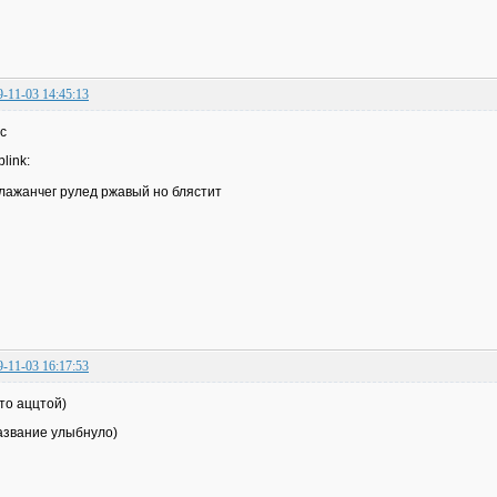
9-11-03 14:45:13
с
лажанчег рулед ржавый но блястит
9-11-03 16:17:53
то аццтой)
азвание улыбнуло)