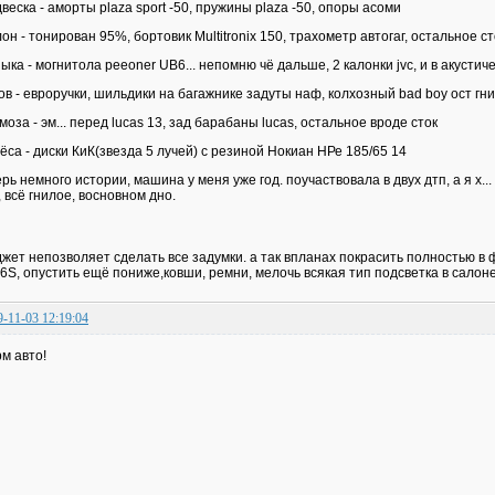
веска - аморты plaza sport -50, пружины plaza -50, опоры асоми
он - тонирован 95%, бортовик Multitronix 150, трахометр автогаг, остальное ст
ыка - могнитола peeoner UB6... непомню чё дальше, 2 калонки jvc, и в акустиче
ов - евроручки, шильдики на багажнике задуты наф, колхозный bad boy ост гни
моза - эм... перед lucas 13, зад барабаны lucas, остальное вроде сток
ёса - диски КиК(звезда 5 лучей) с резиной Нокиан НРе 185/65 14
ерь немного истории, машина у меня уже год. поучаствовала в двух дтп, а я х...
, всё гнилое, восновном дно.
жет непозволяет сделать все задумки. а так впланах покрасить полностью в 
6S, опустить ещё пониже,ковши, ремни, мелочь всякая тип подсветка в салоне,
9-11-03 12:19:04
м авто!