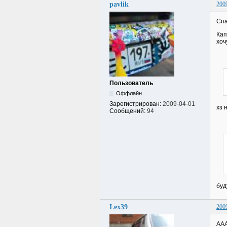
pavlik
200
Спа
Кап
хоч
Пользователь
Оффлайн
Зарегистрирован:
2009-04-01
хз 
Сообщений:
94
буд
Lex39
200
ААА