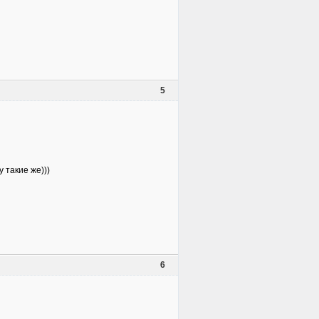
5
 такие же)))
6