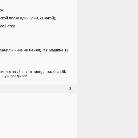
ок
ской полке один блин, хз какой))
лой сток
 забил и ничё не менял)) т.к. машине 11
фиолетовый, евротарпеда, калёса slik
 ну и вродь всё
2