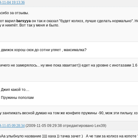
9-11-04 19:13:36
сибо за отзывы.
от варил
barsyya
он так и сказал "будет колхоз, лучше сделать нормально". Н
у и ниипёт. Вот так у меня и было.
движок хорош скок до сотни уляет , максималка?
ничего не замерялось... ну мне пока хваитает)) едет на уровне с инотазами 1.6
Джип какой то....
Пружины пополам
у занпижать весной думаю на том же конфиге пружины -90, мож эти пильну. хз
9-11-05 09:28:34
(2009-11-05 09:29:38 отредактировано Lex39)
Аа улыбнуло название )))) хаха )) тачка зачет )_ А че там за колхоз на копоте