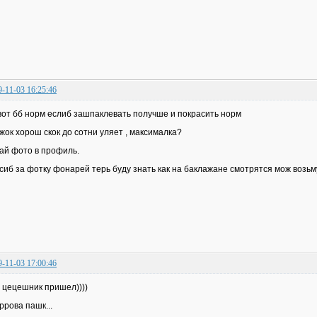
9-11-03 16:25:46
вот бб норм еслиб зашпаклевать получше и покрасить норм
жок хорош скок до сотни уляет , максималка?
ай фото в профиль.
сиб за фотку фонарей терь буду знать как на баклажане смотрятся мож возьму
9-11-03 17:00:46
 цецешник пришел))))
ррова пашк...