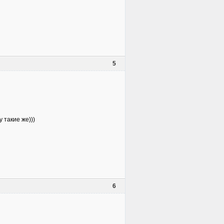
5
 такие же)))
6