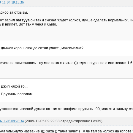
9-11-04 19:13:36
сибо за отзывы.
от варил
barsyya
он так и сказал "будет колхоз, лучше сделать нормально". Н
у и ниипёт. Вот так у меня и было.
движок хорош скок до сотни уляет , максималка?
ничего не замерялось... ну мне пока хваитает)) едет на уровне с инотазами 1.6
Джип какой то....
Пружины пополам
у занпижать весной думаю на том же конфиге пружины -90, мож эти пильну. хз
9-11-05 09:28:34
(2009-11-05 09:29:38 отредактировано Lex39)
Аа улыбнуло название )))) хаха )) тачка зачет )_ А че там за колхоз на копоте