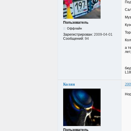
Под
Сал
Муз
Пользователь
Куз
Оффлайн
Тор
Зарегистрирован:
2009-04-01
Сообщений:
94
Кол
а т
лет
бюд
L18
Колян
200
Нор
Пользователь