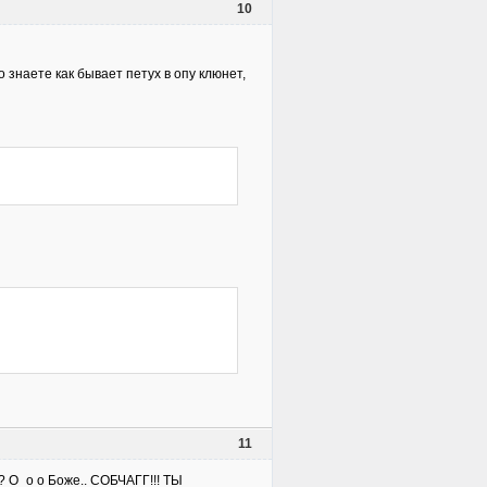
10
о знаете как бывает петух в опу клюнет,
11
 ? О_о о Боже.. СОБЧАГГ!!! ТЫ