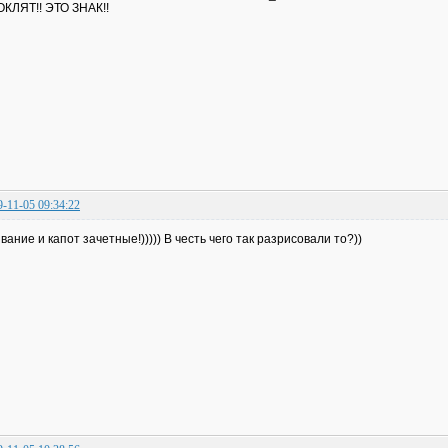
КЛЯТ!! ЭТО ЗНАК!!
9-11-05 09:34:22
вание и капот зачетные!))))) В честь чего так разрисовали то?))