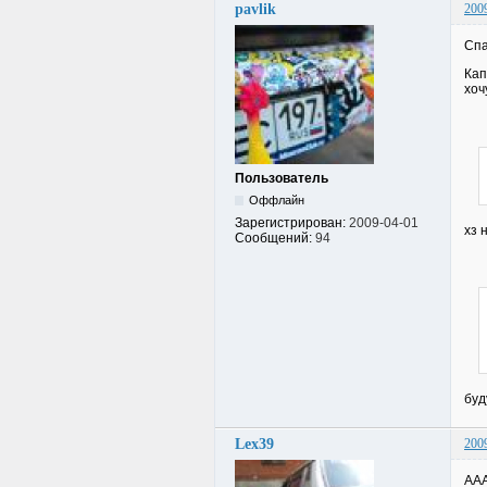
pavlik
200
Спа
Кап
хоч
Пользователь
Оффлайн
Зарегистрирован:
2009-04-01
хз 
Сообщений:
94
буд
Lex39
200
ААА