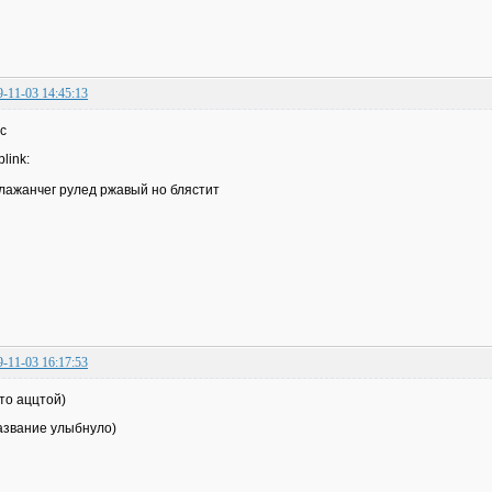
9-11-03 14:45:13
с
лажанчег рулед ржавый но блястит
9-11-03 16:17:53
то аццтой)
азвание улыбнуло)