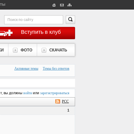
КТЫ
Вступить в клуб
КИ
ФОТО
СКАЧАТЬ
Активные темы
Темы без ответов
ет, вы должны
войти
или
зарегистрироваться
РСС
1