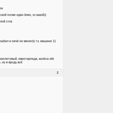
ок
ской полке один блин, хз какой))
лой сток
 забил и ничё не менял)) т.к. машине 11
фиолетовый, евротарпеда, калёса slik
 ну и вродь всё
2