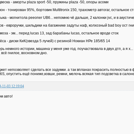
веска - аморты plaza sport -50, пружины plaza -50, опоры асоми
он - тонирован 95%, бортовик Multitronix 150, трахометр автогаг, остальное ст
ыка - могнитола peeoner UB6... непомню чё дальше, 2 калонки jvc, и в акустиче
ов - евроручки, шильдики на багажнике задуты наф, колхозный bad boy ост гни
моза - эм... перед lucas 13, зад барабаны lucas, остальное вроде сток
ёса - диски КиК(звезда 5 лучей) с резиной Нокиан НРе 185/65 14
ерь немного истории, машина у меня уже год. поучаствовала в двух дтп, а я х...
, всё гнилое, восновном дно.
жет непозволяет сделать все задумки. а так впланах покрасить полностью в 
6S, опустить ещё пониже,ковши, ремни, мелочь всякая тип подсветка в салоне,
9-11-03 12:19:04
м авто!