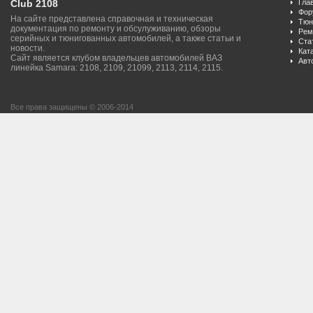
Club 2108
Гла
Фор
На сайте представлена справочная и техническая
Тюн
документация по ремонту и обсулуживанию, обзоры
Рем
серийных и тюнигованных автомобилей, а также статьи и
Ста
новости.
Кат
Сайт является клубом владельцев автомобилей ВАЗ
Авт
линейка Samara: 2108, 2109, 21099, 2113, 2114, 2115.
Все права защищены © 2006-2014