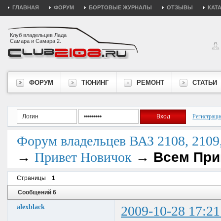
ГЛАВНАЯ
ФОРУМ
БОРТОВЫЕ ЖУРНАЛЫ
ОТЗЫВЫ
КАТ
Клуб владельцев Лада
Самара и Самара 2.
ФОРУМ
ТЮНИНГ
РЕМОНТ
СТАТЬИ
Регистраци
Форум владельцев ВАЗ 2108, 2109, 
→
→
Всем При
Привет Новичок
Страницы
1
Сообщений 6
alexblack
2009-10-28 17:21