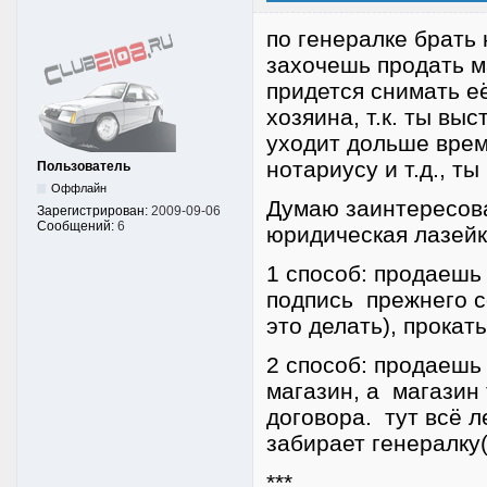
по генералке брать 
захочешь продать м
придется снимать е
хозяина, т.к. ты вы
уходит дольше врем
нотариусу и т.д., т
Пользователь
Оффлайн
Думаю заинтересова
Зарегистрирован:
2009-09-06
Сообщений:
6
юридическая лазейк
1 способ: продаешь
подпись прежнего с
это делать), прокат
2 способ: продаешь
магазин, а магазин
договора. тут всё л
забирает генералку
***