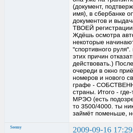
(документ, подтвер
имя), в сбербанке 
документов и выдача
ТВОЕЙ регистрации)
Ждёшь осмотра авто
некоторые начинают 
"спортивного руля". 
этих причин отказат
действовать.) Посл
очереди в окно при
номеров и нового с
графе - СОБСТВЕННИ
страны. Итого - где
МРЭО (есть подозрен
то 3500/4000. ты ни
займёт поменьше, но
Seemy
2009-09-16 17:29