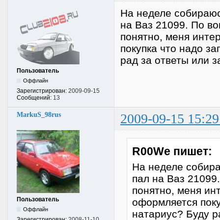
На неделе собираюс
на Ваз 21099. По во
понятно, меня инте
покупка что надо з
рад за ответы или з
Пользователь
Оффлайн
Зарегистрирован:
2009-09-15
Сообщений:
13
MarkuS_98rus
2009-09-15 15:29
R00We пишет:
На неделе собир
пал на Ваз 21099.
понятно, меня ин
Пользователь
оформляется поку
Оффлайн
натариус? Буду р
Зарегистрирован:
2008-11-10