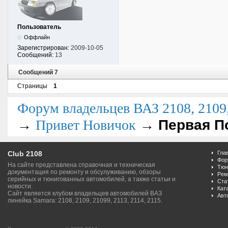
Пользователь
Оффлайн
Зарегистрирован:
2009-10-05
Сообщений:
13
Сообщений 7
Страницы
1
Форум владельцев ВАЗ 2108, 2109, 
→
→
Первая П
Привет Новичок
Club 2108
Гла
Фор
На сайте представлена справочная и техническая
Тюн
документация по ремонту и обсулуживанию, обзоры
Рем
серийных и тюнигованных автомобилей, а также статьи и
Ста
новости.
Кат
Сайт является клубом владельцев автомобилей ВАЗ
Авт
линейка Samara: 2108, 2109, 21099, 2113, 2114, 2115.