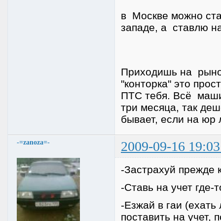
в Москве можно ст
западе, а ставлю н
Приходишь на рынок
"конторка" это прос
ПТС тебя. Всё маши
три месяца, так деш
бывает, если на юр
-=zanoza=-
2009-09-16 19:03
-Застрахуй прежде 
-Ставь на учет где-
-Езжай в гаи (ехать
поставить на учет, 