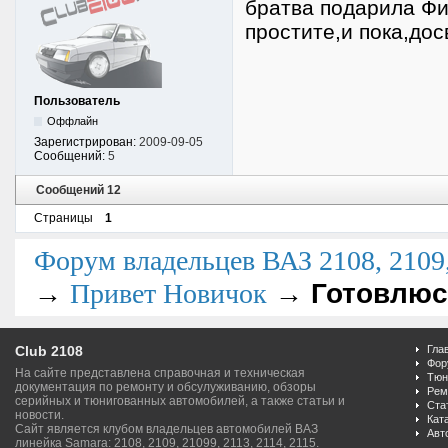
братва подарила Фиа
простите,и пока,дос
Пользователь
Оффлайн
Зарегистрирован:
2009-09-05
Сообщений:
5
Сообщений 12
Страницы
1
Форум владельцев ВАЗ 2108, 2109, 
→
→
Готовлюс
Привет Новичок
Club 2108
Гла
Фор
На сайте представлена справочная и техническая
Тюн
документация по ремонту и обсулуживанию, обзоры
Рем
серийных и тюнигованных автомобилей, а также статьи и
Ста
новости.
Кат
Сайт является клубом владельцев автомобилей ВАЗ
Авт
линейка Samara: 2108, 2109, 21099, 2113, 2114, 2115.