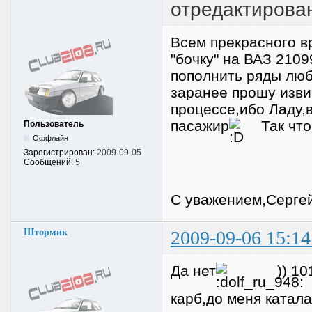
отредактирова
Всем прекрасного в
"бочку" на ВАЗ 210
пополнить ряды люб
заранее прошу извин
процессе,ибо Ладу,в
пасажир
Так что 
Пользователь
Оффлайн
Зарегистрирован:
2009-09-05
Сообщений:
5
С уважением,Сергей
Штормик
2009-09-06 15:14
Да нет
)) 1
карб,до меня катала