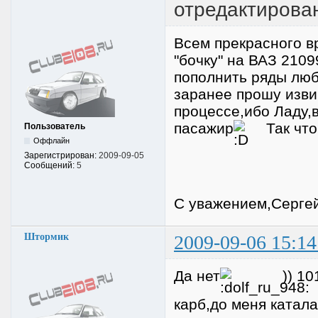
отредактирова
Всем прекрасного в
"бочку" на ВАЗ 210
пополнить ряды люб
заранее прошу извин
процессе,ибо Ладу,в
пасажир
Так что 
Пользователь
Оффлайн
Зарегистрирован:
2009-09-05
Сообщений:
5
С уважением,Сергей
Штормик
2009-09-06 15:14
Да нет
)) 1
карб,до меня катала