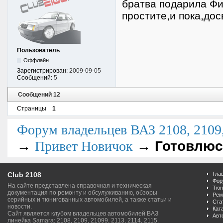
братва подарила Фиа
простите,и пока,дос
Пользователь
Оффлайн
Зарегистрирован:
2009-09-05
Сообщений:
5
Сообщений 12
Страницы
1
Форум владельцев ВАЗ 2108, 2109, 
→
→
Готовлюс
Привет Новичок
Club 2108
Гла
Фор
На сайте представлена справочная и техническая
Тюн
документация по ремонту и обсулуживанию, обзоры
Рем
серийных и тюнигованных автомобилей, а также статьи и
Ста
новости.
Кат
Сайт является клубом владельцев автомобилей ВАЗ
Авт
линейка Samara: 2108, 2109, 21099, 2113, 2114, 2115.