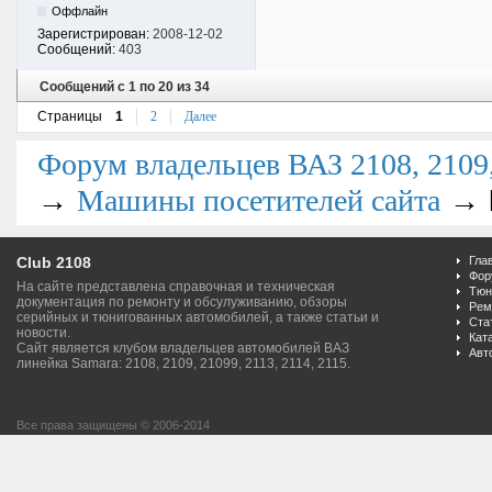
Оффлайн
Зарегистрирован:
2008-12-02
Сообщений:
403
Сообщений с 1 по 20 из 34
Страницы
1
2
Далее
Форум владельцев ВАЗ 2108, 2109, 
→
→
Машины посетителей сайта
Club 2108
Гла
Фор
На сайте представлена справочная и техническая
Тюн
документация по ремонту и обсулуживанию, обзоры
Рем
серийных и тюнигованных автомобилей, а также статьи и
Ста
новости.
Кат
Сайт является клубом владельцев автомобилей ВАЗ
Авт
линейка Samara: 2108, 2109, 21099, 2113, 2114, 2115.
Все права защищены © 2006-2014