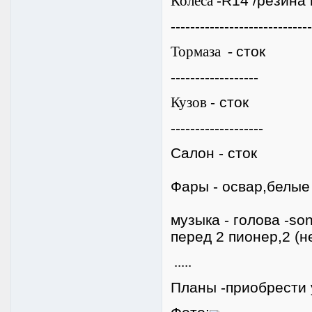
Колёса
-R14 /резина
-----------------------------
Тормаза -
сток
------------------
Кузов
- сток
-------------------
Салон
- сток
Фары -
освар,белые
музыка - голова -so
перед 2 пионер,2 (
.....
Планы -приобрести 