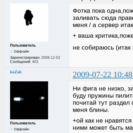
Фотка пока одна,по
заливать сюда прав
меня / а сервер ит
+ ваша критика,пож
Пользователь
не собираюсь (итак 
Оффлайн
Зарегистрирован:
2008-12-02
Сообщений:
403
kaZak
2009-07-22 10:48
Ни фига не низко, з
буду пружины пилит
почитай тут раздел 
меня блины.
+ой как не нравятся
Пользователь
ними может быть ма
Оффлайн