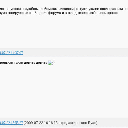
истрируешся создаёшь альбом закачиваешь фотку/ки, далее после закачки сни
ума копируешь в сообщения форума и выкладываешь всё очень просто
9-07-22 14:37:07
pенькая такая девять девять
9-07-22 15:55:27
(2009-07-22 16:16:13 отредактировано Ryan)