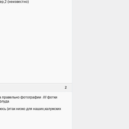
нер,2 (неизвестно)
2
а правельно фотографии //// фотки
 флуда
юсь (итак низко для наших,калужских