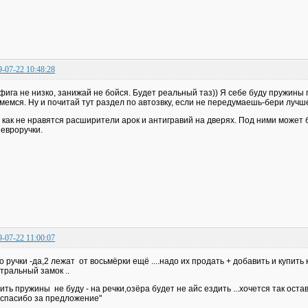
9-07-22 10:48:28
фига не низко, занижай не бойся. Будет реальный таз)) Я себе буду пружины
мемся. Ну и почитай тут раздел по автозвку, если не передумаешь-бери лучш
 как не нравятся расширители арок и антигравий на дверях. Под ними может 
 евроручки.
9-07-22 11:00:07
о ручки -да,2 лежат от восьмёрки ещё ....надо их продать + добавить и купить
тральный замок ..
ить пружины не буду - на речки,озёра будет не айс ездить ...хочется так оста
 спасибо за предложение"