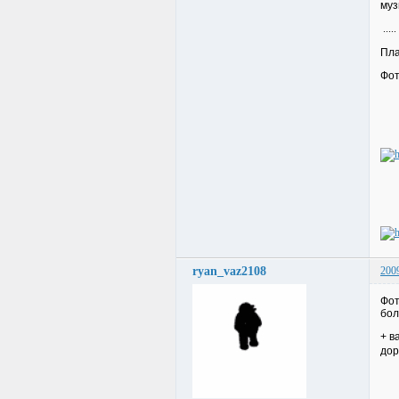
муз
.....
Пла
Фот
ryan_vaz2108
200
Фот
бол
+ в
дор