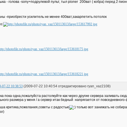
ыка - голова -sony+подрулевой пульт, тыл pioner 200ват ( кобра) перед 2 пио
ны -приобрести усилитель не менее 400ват,закарпетить потолок
о:
9-07-22 10:38:53
(2009-07-22 10:40:54 отредактировано ryan_vaz2108)
ка пока одна,пожалуйста растолкуйте как через другие сервера заливать сюд
ьного размера у меня / а сервер итак бедный напрягается от повседневного
аша критика,пожелания,советы с радостью
только вот занижать не собира
ог)