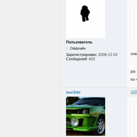
Пользователь
Оффлайн
спа
Зарегистрирован:
2008-12-02
Сообщений:
403
p/s
по 
maclein
200