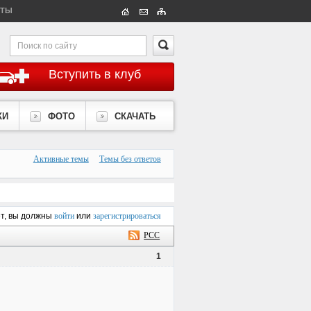
КТЫ
Вступить в клуб
КИ
ФОТО
СКАЧАТЬ
Активные темы
Темы без ответов
ет, вы должны
войти
или
зарегистрироваться
РСС
1