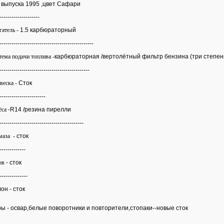
 выпуска 1995 ,цвет Сафари
--------------------
гатель -
1.5 карбюраторный
-----------------------------------------------
тема подачи топлива -
карбюраторная /вертолётный фильтр бензина (три степен
---------------------------------------------
веска -
Сток
-----------------------
ёса
-R14 /резина пирелли
------------------------------------------
маза -
сток
-------------
ов
- сток
--------------
лон
- сток
ы -
освар,белые поворотники и повторители,стопаки--новые сток