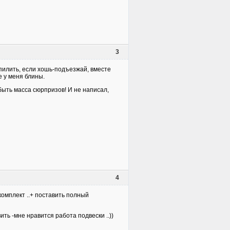
3
 пилить, если хошь-подъезжай, вместе
е у меня блины.
быть масса сюрпризов! И не написал,
4
 комплект ..+ поставить полный
вить -мне нравится работа подвески ..))