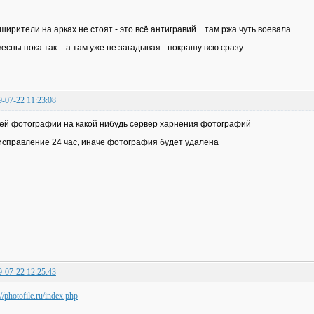
ширители на арках не стоят - это всё антигравий .. там ржа чуть воевала ..
весны пока так - а там уже не загадывая - покрашу всю сразу
9-07-22 11:23:08
ей фотографии на какой нибудь сервер харнения фотографий
исправление 24 час, иначе фотография будет удалена
9-07-22 12:25:43
://photofile.ru/index.php