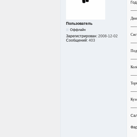
Год
-----
Дви
Пользователь
-----
Оффлайн
Сис
Зарегистрирован:
2008-12-02
Сообщений:
403
-----
Под
-----
Кол
-----
Тор
-----
Куз
-----
Са
Фар