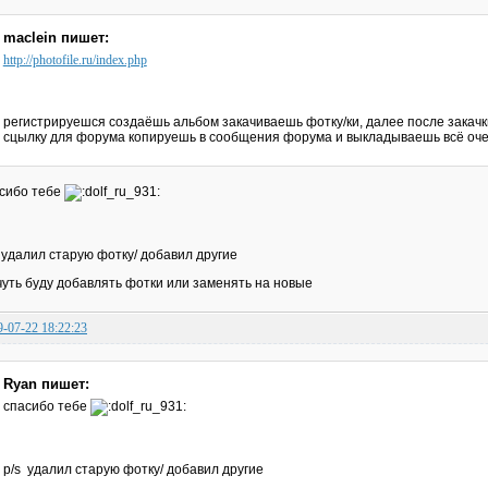
maclein пишет:
http://photofile.ru/index.php
регистрируешся создаёшь альбом закачиваешь фотку/ки, далее после закачки
сцылку для форума копируешь в сообщения форума и выкладываешь всё оче
сибо тебе
 удалил старую фотку/ добавил другие
чуть буду добавлять фотки или заменять на новые
9-07-22 18:22:23
Ryan пишет:
спасибо тебе
p/s удалил старую фотку/ добавил другие