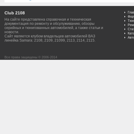
Club 2108
Гла
Фор
На сайте представлена справочная и техническая
Тюн
документация по ремонту и обсулуживанию, обзоры
Рем
серийных и тюнигованных автомобилей, а также статьи и
Ста
новости.
Кат
Сайт является клубом владельцев автомобилей ВАЗ
Авт
линейка Samara: 2108, 2109, 21099, 2113, 2114, 2115.
Все права защищены © 2006-2014