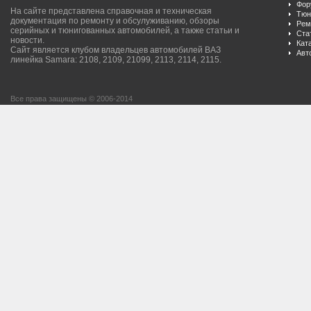
Фор
На сайте представлена справочная и техническая
Тюн
документация по ремонту и обсулуживанию, обзоры
Рем
серийных и тюнигованных автомобилей, а также статьи и
Ста
новости.
Кат
Сайт является клубом владельцев автомобилей ВАЗ
Авт
линейка Samara: 2108, 2109, 21099, 2113, 2114, 2115.
Все права защищены © 2006-2014