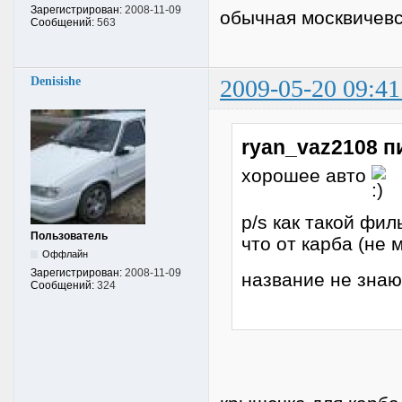
Зарегистрирован:
2008-11-09
обычная москвичевс
Сообщений:
563
Denisishe
2009-05-20 09:41
ryan_vaz2108 п
хорошее авто
p/s как такой фи
Пользователь
что от карба (не
Оффлайн
Зарегистрирован:
2008-11-09
название не зна
Сообщений:
324