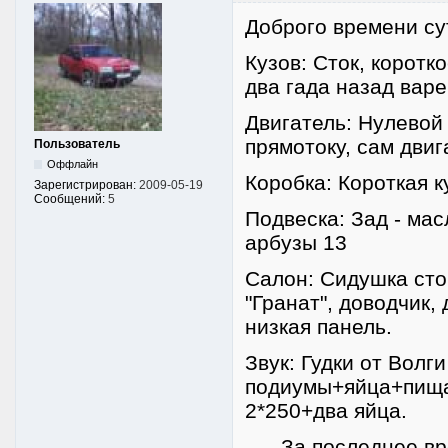
Доброго времени су
Кузов: Сток, коротк
два гада назад вар
Двигатель: Нулевой
прямотоку, сам двиг
Пользователь
Оффлайн
Коробка: Короткая к
Зарегистрирован:
2009-05-19
Сообщений:
5
Подвеска: Зад - мас
арбузы 13
Салон: Сидушка сто
"Гранат", доводчик,
низкая панель.
Звук: Гудки от Волг
подиумы+яйца+пищал
2*250+два яйца.
За последнее врем