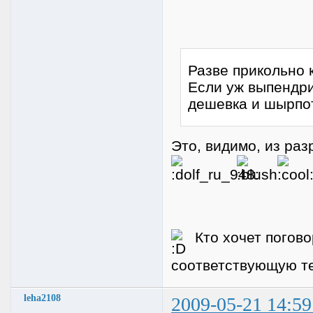
Разве прикольно 
Если уж выпендри
дешевка и шырпот
Это, видимо, из ра
Кто хочет погово
соответствующую т
leha2108
2009-05-21 14:59