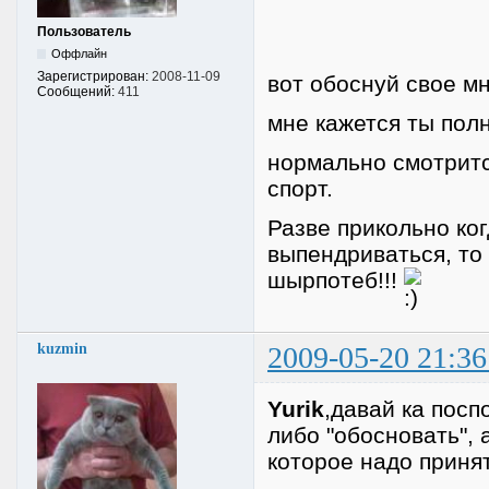
Пользователь
Оффлайн
Зарегистрирован:
2008-11-09
вот обоснуй свое мн
Сообщений:
411
мне кажется ты пол
нормально смотрится
спорт.
Разве прикольно ко
выпендриваться, то
шырпотеб!!!
kuzmin
2009-05-20 21:36
Yurik
,давай ка посп
либо "обосновать", 
которое надо принят