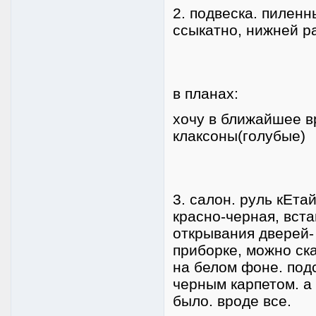
2. подвеска. пиленны
ссыкатно, нижней р
в планах:
хочу в ближайшее вр
клаксоны(голубые)
3. салон. руль кЕта
красно-черная, вста
открывания дверей-
приборке, можно ск
на белом фоне. подс
черным карпетом. а
было. вроде все.