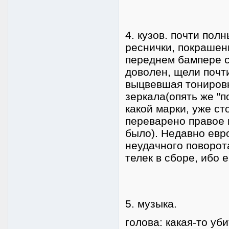
4. кузов. почти пол
реснички, покрашены
переднем бампере с
доволен, щели почти
выцвевшая тонировк
зеркала(опять же "по
какой марки, уже ст
переварено правое к
было). Недавно евро
неудачного поворот
телек в сборе, ибо 
5. музыка.
голова: какая-то уб