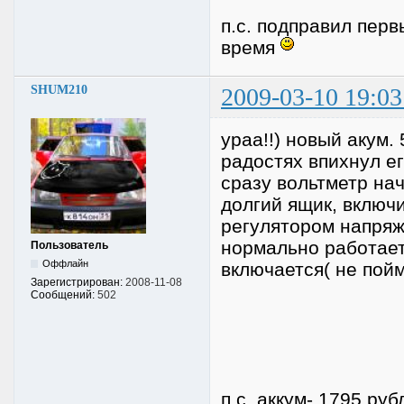
п.с. подправил пер
время
SHUM210
2009-03-10 19:03
ураа!!) новый акум.
радостях впихнул его
сразу вольтметр нач
долгий ящик, включи
регулятором напряже
нормально работает 
Пользователь
Оффлайн
включается( не пойм
Зарегистрирован:
2008-11-08
Сообщений:
502
п.с. аккум- 1795 руб