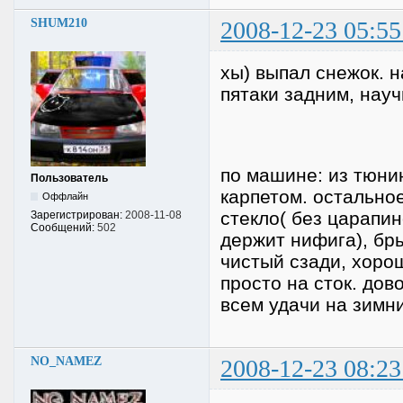
SHUM210
2008-12-23 05:55
хы) выпал снежок. н
пятаки задним, науч
по машине: из тюни
Пользователь
карпетом. остально
Оффлайн
стекло( без царапин
Зарегистрирован:
2008-11-08
Сообщений:
502
держит нифига), бры
чистый сзади, хоро
просто на сток. дов
всем удачи на зимн
NO_NAMEZ
2008-12-23 08:23