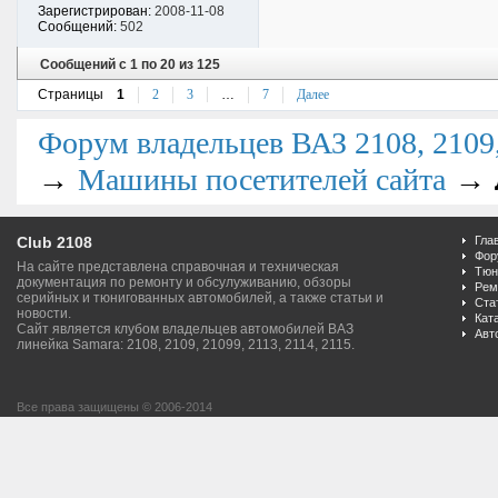
Зарегистрирован:
2008-11-08
Сообщений:
502
Сообщений с 1 по 20 из 125
Страницы
1
2
3
…
7
Далее
Форум владельцев ВАЗ 2108, 2109, 
→
→
Машины посетителей сайта
Club 2108
Гла
Фор
На сайте представлена справочная и техническая
Тюн
документация по ремонту и обсулуживанию, обзоры
Рем
серийных и тюнигованных автомобилей, а также статьи и
Ста
новости.
Кат
Сайт является клубом владельцев автомобилей ВАЗ
Авт
линейка Samara: 2108, 2109, 21099, 2113, 2114, 2115.
Все права защищены © 2006-2014