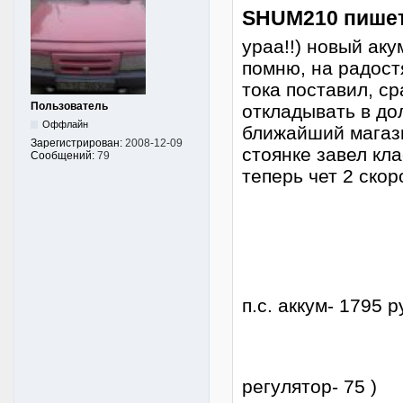
SHUM210 пишет
ураа!!) новый ак
помню, на радостя
тока поставил, ср
Пользователь
откладывать в дол
Оффлайн
ближайший магази
Зарегистрирован:
2008-12-09
стоянке завел кла
Сообщений:
79
теперь чет 2 скор
п.с. аккум- 1795 
регулятор- 75 )