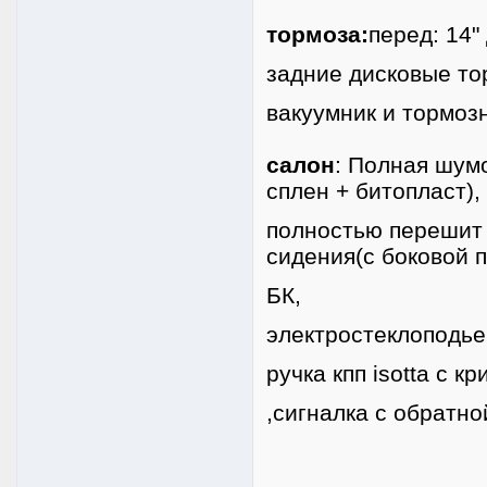
тормоза:
перед: 14"
задние дисковые то
вакуумник и тормозн
салон
: Полная шумо
сплен + битопласт),
полностью перешит 
сидения(с боковой п
БК,
электростеклоподье
ручка кпп isotta с 
,сигналка с обратн