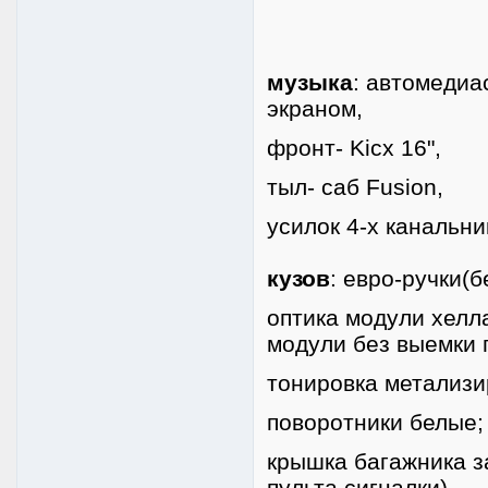
музыка
: автомеди
экраном,
фронт- Kicx 16",
тыл- саб Fusion,
усилок 4-х канальни
кузов
: евро-ручки(б
оптика модули хелла
модули без выемки 
тонировка метализи
поворотники белые;
крышка багажника з
пульта сигналки)