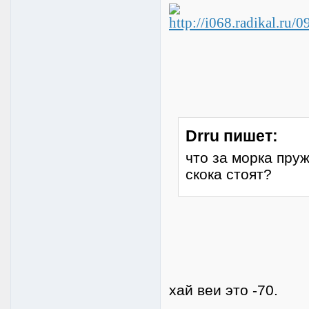
Drru пишет:
что за морка пруж
скока стоят?
хай веи это -70.