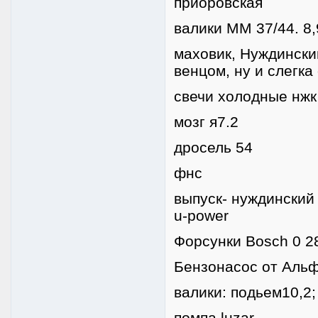
приоровская
валики ММ 37/44. 8,
маховик, Нуждински
венцом, ну и слегка
свечи холодные нжк
мозг я7.2
дросель 54
фнс
выпуск- нуждинский
u-power
Форсунки Bosch 0 28
Бензонасос от Аль
валики: подьем10,2;
помпа luzar