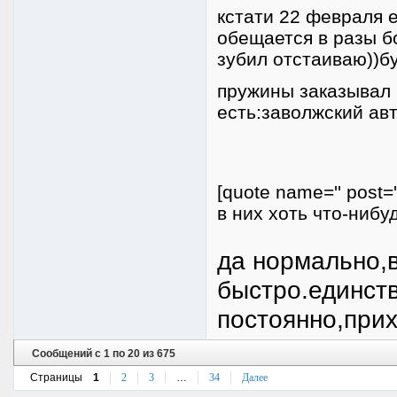
кстати 22 февраля 
обещается в разы б
зубил отстаиваю))б
пружины заказывал 
есть:заволжский авт
[quote name='' post=
в них хоть что-нибу
да нормально,
быстро.единст
постоянно,прих
Сообщений с 1 по 20 из 675
Страницы
1
2
3
…
34
Далее